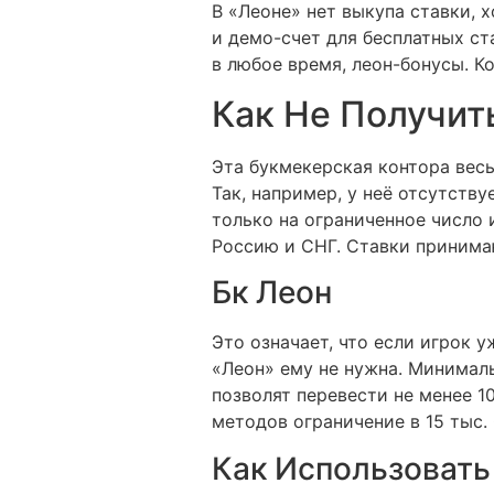
В «Леоне» нет выкупа ставки, 
и демо-счет для бесплатных ст
в любое время, леон-бонусы. Ко
Как Не Получит
Эта букмекерская контора вес
Так, например, у неё отсутст
только на ограниченное число
Россию и СНГ. Ставки принима
Бк Леон
Это означает, что если игрок 
«Леон» ему не нужна. Минимал
позволят перевести не менее 1
методов ограничение в 15 тыс.
Как Использовать