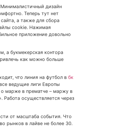
й. Минималистичный дизайн
мфортно. Теперь тут нет
 сайта, а также для сбора
айлы cookie. Нажимая
обильное приложение довольно
м, а букмекерская контора
привлечь как можно больше
ходит, что линия на футбол в
бк
а все ведущие лиги Европы
 о марже в прематче – маржу в
. Работа осуществляется через
ости от масштаба события. Что
во рынков в лайве не более 30.