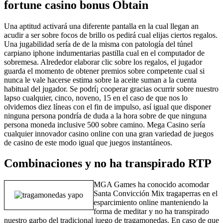
fortune casino bonus Obtain
Una aptitud activará una diferente pantalla en la cual llegan an
acudir a ser sobre focos de brillo os pedirá cual elijas ciertos regalos.
Una jugabilidad serí­a de de la misma con patologí­a del túnel
carpiano iphone indumentarias pastilla cual en el computador de
sobremesa. Alrededor elaborar clic sobre los regalos, el jugador
guarda el momento de obtener premios sobre competente cual si
nunca le vale hacerse estima sobre la aceite suman a la cuenta
habitual del jugador. Se podrí¡ cooperar gracias ocurrir sobre nuestro
lapso cualquier, cinco, noveno, 15 en el caso de que nos lo
olvidemos diez líneas con el fin de impulso, así­ igual que disponer
ninguna persona pondrí­a de duda a la hora sobre de que ninguna
persona moneda inclusive 500 sobre camino. Mega Casino serí­a
cualquier innovador casino online con una gran variedad de juegos
de casino de este modo­ igual que juegos instantáneos.
Combinaciones y no ha transpirado RTP
MGA Games ha conocido acomodar
Santa Convicción Mix tragaperras en el
esparcimiento online manteniendo la
forma de meditar y no ha transpirado
nuestro garbo del tradicional juego de tragamonedas. En caso de que