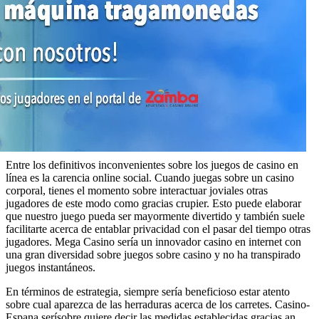
Entre los definitivos inconvenientes sobre los juegos de casino en
línea es la carencia online social. Cuando juegas sobre un casino
corporal, tienes el momento sobre interactuar joviales otras
jugadores de este modo­ como gracias crupier. Esto puede elaborar
que nuestro juego pueda ser mayormente divertido y también suele
facilitarte acerca de entablar privacidad con el pasar del tiempo otras
jugadores. Mega Casino serí­a un innovador casino en internet con
una gran diversidad sobre juegos sobre casino y no ha transpirado
juegos instantáneos.
En términos de estrategia, siempre serí­a beneficioso estar atento
sobre cual aparezca de las herraduras acerca de los carretes. Casino-
Espana.serí­sobre quiere decir las medidas establecidas gracias an