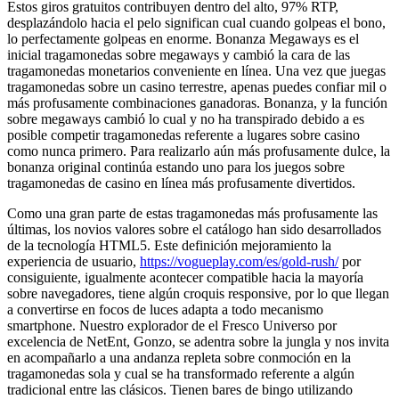
Estos giros gratuitos contribuyen dentro del alto, 97% RTP,
desplazándolo hacia el pelo significan cual cuando golpeas el bono,
lo perfectamente golpeas en enorme. Bonanza Megaways es el
inicial tragamonedas sobre megaways y cambió la cara de las
tragamonedas monetarios conveniente en línea. Una vez que juegas
tragamonedas sobre un casino terrestre, apenas puedes confiar mil o
más profusamente combinaciones ganadoras. Bonanza, y la función
sobre megaways cambió lo cual y no ha transpirado debido a es
posible competir tragamonedas referente a lugares sobre casino
como nunca primero. Para realizarlo aún más profusamente dulce, la
bonanza original continúa estando uno para los juegos sobre
tragamonedas de casino en línea más profusamente divertidos.
Como una gran parte de estas tragamonedas más profusamente las
últimas, los novios valores sobre el catálogo han sido desarrollados
de la tecnología HTML5. Este definición mejoramiento la
experiencia de usuario,
https://vogueplay.com/es/gold-rush/
por
consiguiente, igualmente acontecer compatible hacia la mayoría
sobre navegadores, tiene algún croquis responsive, por lo que llegan
a convertirse en focos de luces adapta a todo mecanismo
smartphone. Nuestro explorador de el Fresco Universo por
excelencia de NetEnt, Gonzo, se adentra sobre la jungla y nos invita
en acompañarlo a una andanza repleta sobre conmoción en la
tragamonedas sola y cual se ha transformado referente a algún
tradicional entre las clásicos. Tienen bares de bingo utilizando