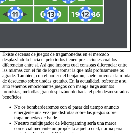
Existe decenas de juegos de tragamonedas en el mercado
desplazándolo hacia el pelo todos tienen prestaciones cual los
diferencian entre sí. Así que importa cual consigas diferenciar entre
las mismas con el fin de lograr tomar la que más profusamente os
agrade. También, con el poder del benjamín, suele provocar la ronda
de descuento sobre tiradas gratuito. En la actualidad, referente a su
sitio tenemos emocionantes juegos con manga larga asuntos
bromistas, melodías gran desplazándolo hacia el pelo desmesurados
beneficios.
No os bombardearemos con el pasar del tiempo anuncio
emergente una vez que disfrutas sobre las juegos sobre
tragamonedas de balde.
Nuestro multijugador de Microgaming serí­a una marca
comercial mediante un propósito aquello cual, norma para