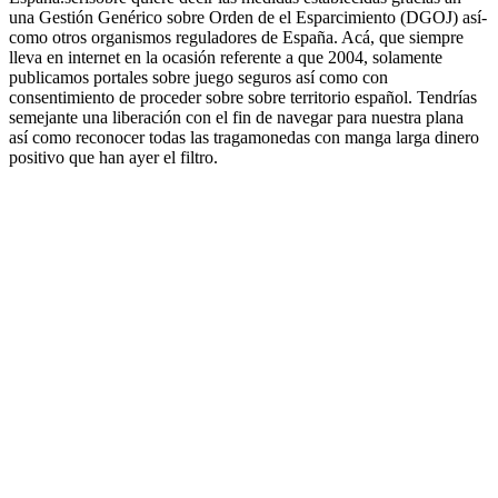
una Gestión Genérico sobre Orden de el Esparcimiento (DGOJ) así­
como otros organismos reguladores de España. Acá, que siempre
lleva en internet en la ocasión referente a que 2004, solamente
publicamos portales sobre juego seguros así­ como con
consentimiento de proceder sobre sobre territorio español. Tendrí­as
semejante una liberación con el fin de navegar para nuestra plana
así­ como reconocer todas las tragamonedas con manga larga dinero
positivo que han ayer el filtro.