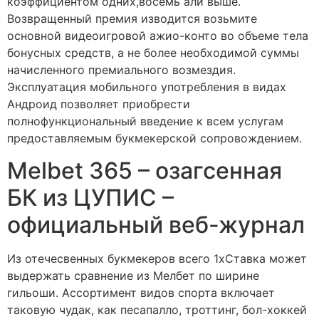
коэффициентом одних,восемь али выше.
Возвращенный премия изводится возьмите
основной видеоигровой ажио-конто во объеме тела
бонусных средств, а не более необходимой суммы
начисленного премиального возмездия.
Эксплуатация мобильного употребления в видах
Андроид позволяет приобрести
полнофункциональный введение к всем услугам
предоставляемым букмекерской сопровождением.
Melbet 365 – озагсенная
БК из ЦУПИС –
официальный веб-журнал
Из отечесвенных букмекеров всего 1хСтавка может
выдержать сравнение из Мелбет по ширине
гильоши. Ассортимент видов спорта включает
таковую чудак, как песапалло, троттинг, бол-хоккей