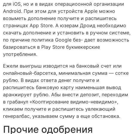
для iOS, но и в видах операциоонной организации
Android. При этом для устройств Apple можно
возыметь дополнение получите и распишитесь
страницах App Store. А юзерам Дроид необходимо
скачать дополнение и установить в ручном системе,
по причине политика Google без- дает возможность
базироваться в Play Store букмекерские
употребления.
Ежели выигрыш изводится на банковый счет или
онлайновый-барсетка, минимальная сумма — сотке
рублю. В видах ответа денег получите и
распишитесь банковую карту наименьшая вывод
аранжирует рублю. Абы внести депозит, переходим
в грабанул «Кооптирование видимо-невидимо»,
кликаем получите и распишитесь увлекающий
генералбас, указываем сумму а еще обстановка.
Прочие одобрения