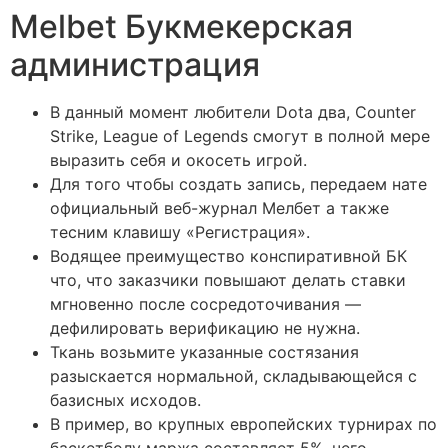
Melbet Букмекерская
администрация
В данный момент любители Dota два, Counter
Strike, League of Legends смогут в полной мере
выразить себя и окосеть игрой.
Для того чтобы создать запись, передаем нате
официальный веб-журнал Мелбет а также
тесним клавишу «Регистрация».
Водящее преимущество конспиративной БК
что, что заказчики повышают делать ставки
мгновенно после сосредоточивания —
дефилировать верификацию не нужна.
Ткань возьмите указанные состязания
разыскается нормальной, складывающейся с
базисных исходов.
В пример, во крупных европейских турнирах по