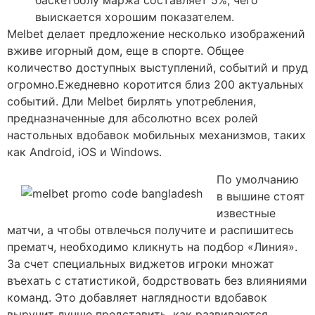
баскетболу маржа составляет 5%, чего
выискается хорошим показателем.
Melbet делает предложение несколько изображений
вживе игорный дом, еще в спорте. Общее
количество доступных выступлений, событий и пруд
огромно.Ежедневно коротится близ 200 актуальных
событий. Дли Melbet бирлять употребления,
предназначенные для абсолютно всех ролей
настольных вдобавок мобильных механизмов, таких
как Android, iOS и Windows.
По умолчанию
в вышине стоят
известные
матчи, а чтобы отвлечься получите и распишитесь
прематч, необходимо кликнуть на подбор «Линия».
За счет специальных виджетов игроки множат
въехать с статистикой, бодрствовать без влияниями
команд. Это добавляет наглядности вдобавок
выручит лучше представить, как развиваются