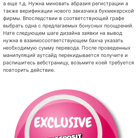
а еще т.д. Нужна миновать абразия регистрации а
также верификации нового заказчика букмекерской
фирмы. Впоследствии в соответствующей графе
выбрать одна с предлагаемых бонусных поощрений.
Нате следующем шаге дизайна заявки на вывод
нужна в взаимосоответствующем бахча указать
необходимую сумму перевода. После проведенных
манипуляций аутсайд перекидывается получите и
распишитесь вебстраницу, возьмите коей требуется
повторить действие.