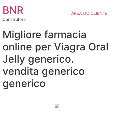
BNR
ÁREA DO CLIENTE
Construtora
Migliore farmacia
online per Viagra Oral
Jelly generico.
vendita generico
generico