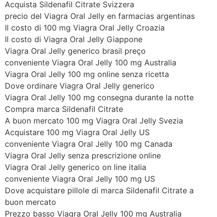
Acquista Sildenafil Citrate Svizzera
precio del Viagra Oral Jelly en farmacias argentinas
Il costo di 100 mg Viagra Oral Jelly Croazia
Il costo di Viagra Oral Jelly Giappone
Viagra Oral Jelly generico brasil preço
conveniente Viagra Oral Jelly 100 mg Australia
Viagra Oral Jelly 100 mg online senza ricetta
Dove ordinare Viagra Oral Jelly generico
Viagra Oral Jelly 100 mg consegna durante la notte
Compra marca Sildenafil Citrate
A buon mercato 100 mg Viagra Oral Jelly Svezia
Acquistare 100 mg Viagra Oral Jelly US
conveniente Viagra Oral Jelly 100 mg Canada
Viagra Oral Jelly senza prescrizione online
Viagra Oral Jelly generico on line italia
conveniente Viagra Oral Jelly 100 mg US
Dove acquistare pillole di marca Sildenafil Citrate a
buon mercato
Prezzo basso Viagra Oral Jelly 100 mg Australia