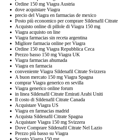
Ordine 150 mg Viagra Austria
dove acquistare Viagra
precio del Viagra en farmacias de mexico
Posto più economico per comprare Sildenafil Citrate
Acquisto online di pillole di Viagra 150 mg
Viagra acquisto on line
Viagra farmacias sin receta argentina
Migliore farmacia online per Viagra
Ordine 150 mg Viagra Repubblica Ceca
Prezzo basso 150 mg Viagra UK
Viagra farmacias ahumada
Viagra en farmacia
conveniente Viagra Sildenafil Citrate Svizzera
A buon mercato 150 mg Viagra Spagna
comprar Viagra generico en sevilla
Viagra generico online forum
in linea Sildenafil Citrate Emirati Arabi Uniti
Il costo di Sildenafil Citrate Canada
Acquistare Viagra US
Viagra en farmacias madrid
Acquista Sildenafil Citrate Spagna
Acquistare Viagra 150 mg Svizzera
Dove Comprare Sildenafil Citrate Nel Lazio
Prezzo più basso su Viagra
Sconto Viagra 150 mg