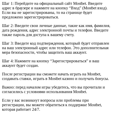
Шаг 1: Перейдите на официальный сайт Mostbet. Введите
адрес в браузере и нажмите на кнопку “Вход” (Mostbet вход).
Если вы не зарегистрированы, то на странице будет
предложено зарегистрироваться.
Шаг 2: Введите свои личные данные, такие как имя, фамилия,
дата рождения, адрес электронной почты и телефон. Введите
также пароль для доступа к вашему счету.
Шаг 3: Введите код подтверждения, который будет отправлен
на ваш электронный адрес или телефон. Это дополнительная
мера безопасности, чтобы защитить ваш аккаунт.
Шаг 4: Нажмите на кнопку “Зарегистрироваться” и ваш
аккаунт будет создан.
После регистрации вы сможете начать играть на Mostbet,
создавать ставки, играть в Mostbet казино и получать бонусы.
Важно: перед началом игры убедитесь, что вы прочитали и
согласились с условиями использования Mostbet.
Если у вас возникнут вопросы или проблемы при
регистрации, вы можете обратиться к поддержке Mostbet,
которая работает 24/7.