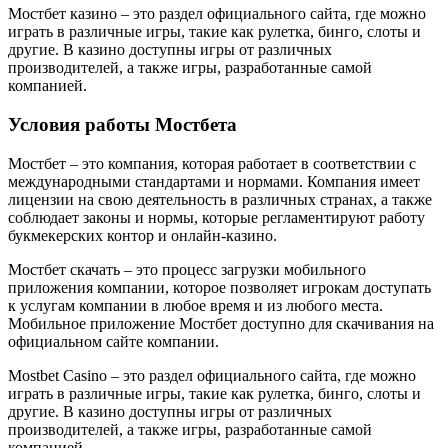
Мостбет казино – это раздел официального сайта, где можно
играть в различные игры, такие как рулетка, бинго, слоты и
другие. В казино доступны игры от различных
производителей, а также игры, разработанные самой
компанией.
Условия работы Мостбета
Мостбет – это компания, которая работает в соответствии с
международными стандартами и нормами. Компания имеет
лицензии на свою деятельность в различных странах, а также
соблюдает законы и нормы, которые регламентируют работу
букмекерских контор и онлайн-казино.
Мостбет скачать – это процесс загрузки мобильного
приложения компании, которое позволяет игрокам доступать
к услугам компании в любое время и из любого места.
Мобильное приложение Мостбет доступно для скачивания на
официальном сайте компании.
Mostbet Casino – это раздел официального сайта, где можно
играть в различные игры, такие как рулетка, бинго, слоты и
другие. В казино доступны игры от различных
производителей, а также игры, разработанные самой
компанией.