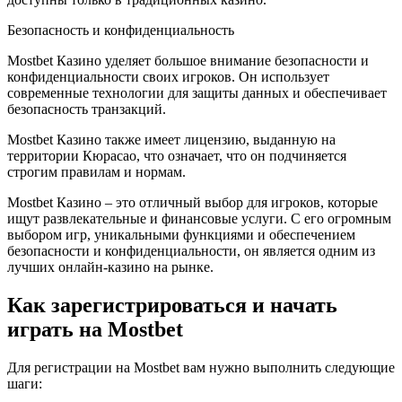
Безопасность и конфиденциальность
Mostbet Казино уделяет большое внимание безопасности и
конфиденциальности своих игроков. Он использует
современные технологии для защиты данных и обеспечивает
безопасность транзакций.
Mostbet Казино также имеет лицензию, выданную на
территории Кюрасао, что означает, что он подчиняется
строгим правилам и нормам.
Mostbet Казино – это отличный выбор для игроков, которые
ищут развлекательные и финансовые услуги. С его огромным
выбором игр, уникальными функциями и обеспечением
безопасности и конфиденциальности, он является одним из
лучших онлайн-казино на рынке.
Как зарегистрироваться и начать
играть на Mostbet
Для регистрации на Mostbet вам нужно выполнить следующие
шаги: