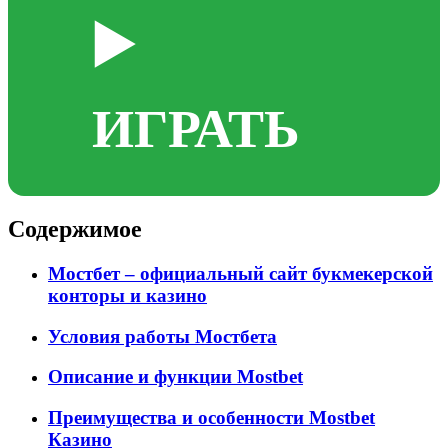
▶️
ИГРАТЬ
Содержимое
Мостбет – официальный сайт букмекерской
конторы и казино
Условия работы Мостбета
Описание и функции Mostbet
Преимущества и особенности Mostbet
Казино