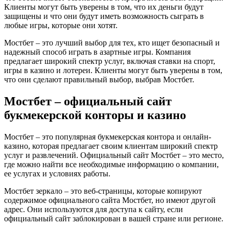
Клиенты могут быть уверены в том, что их деньги будут
защищены и что они будут иметь возможность сыграть в
любые игры, которые они хотят.
Мостбет – это лучший выбор для тех, кто ищет безопасный и
надежный способ играть в азартные игры. Компания
предлагает широкий спектр услуг, включая ставки на спорт,
игры в казино и лотереи. Клиенты могут быть уверены в том,
что они сделают правильный выбор, выбрав Мостбет.
Мостбет – официальный сайт
букмекерской конторы и казино
Мостбет – это популярная букмекерская контора и онлайн-
казино, которая предлагает своим клиентам широкий спектр
услуг и развлечений. Официальный сайт Мостбет – это место,
где можно найти все необходимые информацию о компании,
ее услугах и условиях работы.
Мостбет зеркало – это веб-страницы, которые копируют
содержимое официального сайта Мостбет, но имеют другой
адрес. Они используются для доступа к сайту, если
официальный сайт заблокирован в вашей стране или регионе.