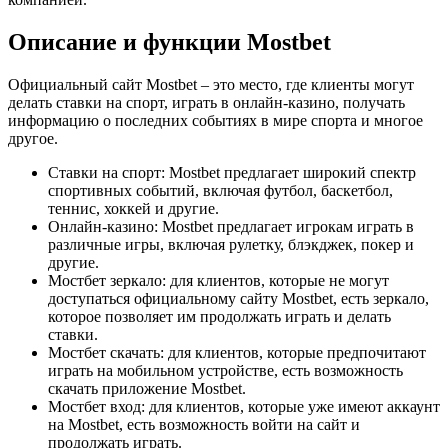
Описание и функции Mostbet
Официальный сайт Mostbet – это место, где клиенты могут
делать ставки на спорт, играть в онлайн-казино, получать
информацию о последних событиях в мире спорта и многое
другое.
Ставки на спорт: Mostbet предлагает широкий спектр
спортивных событий, включая футбол, баскетбол,
теннис, хоккей и другие.
Онлайн-казино: Mostbet предлагает игрокам играть в
различные игры, включая рулетку, блэкджек, покер и
другие.
Мостбет зеркало: для клиентов, которые не могут
доступаться официальному сайту Mostbet, есть зеркало,
которое позволяет им продолжать играть и делать
ставки.
Мостбет скачать: для клиентов, которые предпочитают
играть на мобильном устройстве, есть возможность
скачать приложение Mostbet.
Мостбет вход: для клиентов, которые уже имеют аккаунт
на Mostbet, есть возможность войти на сайт и
продолжать играть.