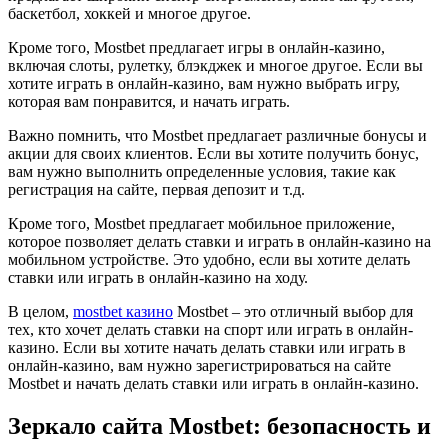
баскетбол, хоккей и многое другое.
Кроме того, Mostbet предлагает игры в онлайн-казино,
включая слоты, рулетку, блэкджек и многое другое. Если вы
хотите играть в онлайн-казино, вам нужно выбрать игру,
которая вам понравится, и начать играть.
Важно помнить, что Mostbet предлагает различные бонусы и
акции для своих клиентов. Если вы хотите получить бонус,
вам нужно выполнить определенные условия, такие как
регистрация на сайте, первая депозит и т.д.
Кроме того, Mostbet предлагает мобильное приложение,
которое позволяет делать ставки и играть в онлайн-казино на
мобильном устройстве. Это удобно, если вы хотите делать
ставки или играть в онлайн-казино на ходу.
В целом,
mostbet казино
Mostbet – это отличный выбор для
тех, кто хочет делать ставки на спорт или играть в онлайн-
казино. Если вы хотите начать делать ставки или играть в
онлайн-казино, вам нужно зарегистрироваться на сайте
Mostbet и начать делать ставки или играть в онлайн-казино.
Зеркало сайта Mostbet: безопасность и