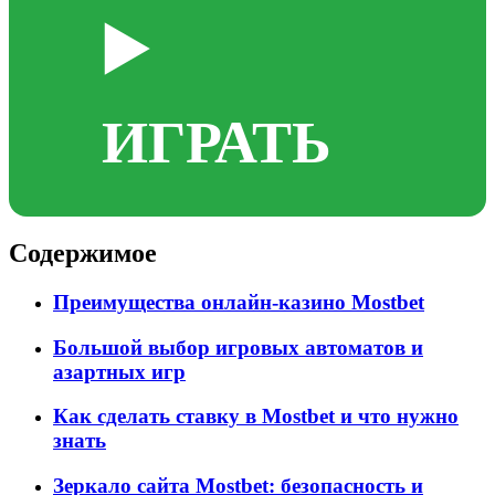
▶️
ИГРАТЬ
Содержимое
Преимущества онлайн-казино Mostbet
Большой выбор игровых автоматов и
азартных игр
Как сделать ставку в Mostbet и что нужно
знать
Зеркало сайта Mostbet: безопасность и