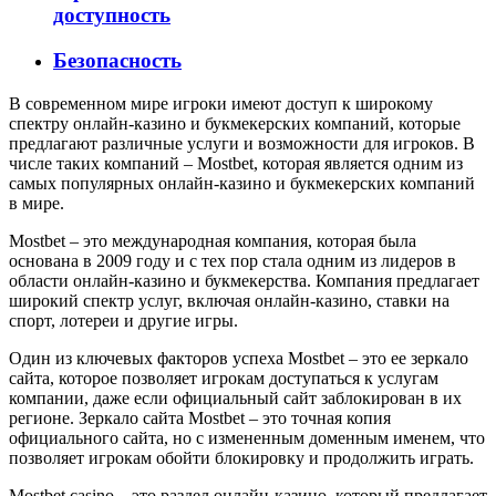
доступность
Безопасность
В современном мире игроки имеют доступ к широкому
спектру онлайн-казино и букмекерских компаний, которые
предлагают различные услуги и возможности для игроков. В
числе таких компаний – Mostbet, которая является одним из
самых популярных онлайн-казино и букмекерских компаний
в мире.
Mostbet – это международная компания, которая была
основана в 2009 году и с тех пор стала одним из лидеров в
области онлайн-казино и букмекерства. Компания предлагает
широкий спектр услуг, включая онлайн-казино, ставки на
спорт, лотереи и другие игры.
Один из ключевых факторов успеха Mostbet – это ее зеркало
сайта, которое позволяет игрокам доступаться к услугам
компании, даже если официальный сайт заблокирован в их
регионе. Зеркало сайта Mostbet – это точная копия
официального сайта, но с измененным доменным именем, что
позволяет игрокам обойти блокировку и продолжить играть.
Mostbet casino – это раздел онлайн-казино, который предлагает