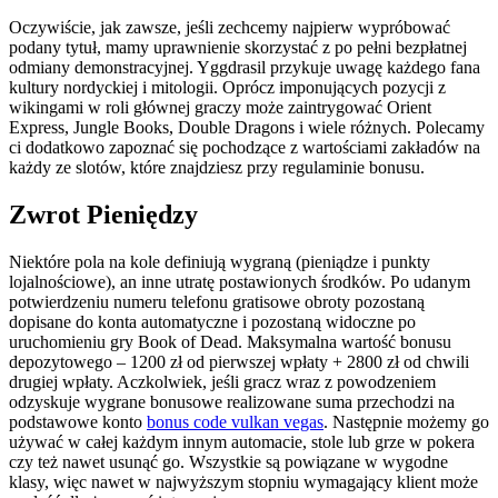
Oczywiście, jak zawsze, jeśli zechcemy najpierw wypróbować
podany tytuł, mamy uprawnienie skorzystać z po pełni bezpłatnej
odmiany demonstracyjnej. Yggdrasil przykuje uwagę każdego fana
kultury nordyckiej i mitologii. Oprócz imponujących pozycji z
wikingami w roli głównej graczy może zaintrygować Orient
Express, Jungle Books, Double Dragons i wiele różnych. Polecamy
ci dodatkowo zapoznać się pochodzące z wartościami zakładów na
każdy ze slotów, które znajdziesz przy regulaminie bonusu.
Zwrot Pieniędzy
Niektóre pola na kole definiują wygraną (pieniądze i punkty
lojalnościowe), an inne utratę postawionych środków. Po udanym
potwierdzeniu numeru telefonu gratisowe obroty pozostaną
dopisane do konta automatyczne i pozostaną widoczne po
uruchomieniu gry Book of Dead. Maksymalna wartość bonusu
depozytowego – 1200 zł od pierwszej wpłaty + 2800 zł od chwili
drugiej wpłaty. Aczkolwiek, jeśli gracz wraz z powodzeniem
odzyskuje wygrane bonusowe realizowane suma przechodzi na
podstawowe konto
bonus code vulkan vegas
. Następnie możemy go
używać w całej każdym innym automacie, stole lub grze w pokera
czy też nawet usunąć go. Wszystkie są powiązane w wygodne
klasy, więc nawet w najwyższym stopniu wymagający klient może