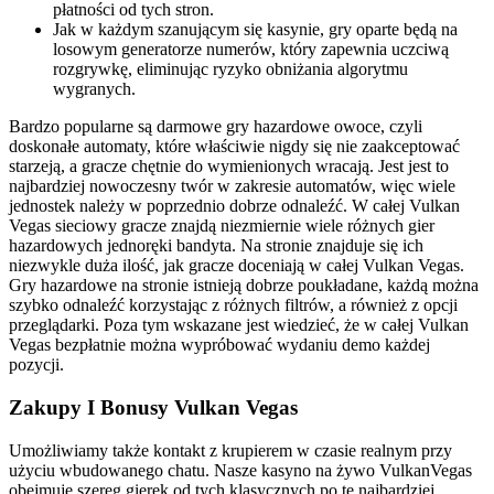
płatności od tych stron.
Jak w każdym szanującym się kasynie, gry oparte będą na
losowym generatorze numerów, który zapewnia uczciwą
rozgrywkę, eliminując ryzyko obniżania algorytmu
wygranych.
Bardzo popularne są darmowe gry hazardowe owoce, czyli
doskonałe automaty, które właściwie nigdy się nie zaakceptować
starzeją, a gracze chętnie do wymienionych wracają. Jest jest to
najbardziej nowoczesny twór w zakresie automatów, więc wiele
jednostek należy w poprzednio dobrze odnaleźć. W całej Vulkan
Vegas sieciowy gracze znajdą niezmiernie wiele różnych gier
hazardowych jednoręki bandyta. Na stronie znajduje się ich
niezwykle duża ilość, jak gracze doceniają w całej Vulkan Vegas.
Gry hazardowe na stronie istnieją dobrze poukładane, każdą można
szybko odnaleźć korzystając z różnych filtrów, a również z opcji
przeglądarki. Poza tym wskazane jest wiedzieć, że w całej Vulkan
Vegas bezpłatnie można wypróbować wydaniu demo każdej
pozycji.
Zakupy I Bonusy Vulkan Vegas
Umożliwiamy także kontakt z krupierem w czasie realnym przy
użyciu wbudowanego chatu. Nasze kasyno na żywo VulkanVegas
obejmuje szereg gierek od tych klasycznych po te najbardziej