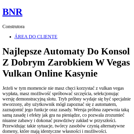
BNR
Construtora
ÁREA DO CLIENTE
Najlepsze Automaty Do Konsol
Z Dobrym Zarobkiem W Vegas
Vulkan Online Kasynie
Jeżeli w tym momencie nie masz chęci korzystać z vulkan vegas
wypłata, masz możliwość spróbować szczęścia, selekcjonując
wersję demonstracyjną slotu. Tryb próbny wydaje się być specjalnie
stworzony, aby użytkownik mógł zapoznać się z automatem,
zaznajomić jego funkcje oraz zasady. Wersja próbna zapewnia taką
samą zasadę i efekty jak gra na pieniądze, co pozwala zrozumieć
niuanse zabawy i dokonać prawdziwy zakład w przyszłości.
Przewidując takie sytuacje, twórcy zasobów czynią alternatywne
domeny, które mają identyczne własności i możliwości.