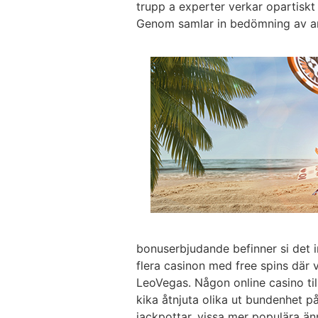
trupp a experter verkar opartiskt
Genom samlar in bedömning av a
bonuserbjudande befinner si det i
flera casinon med free spins där 
LeoVegas. Någon online casino til
kika åtnjuta olika ut bundenhet på
jackpottar, vissa mer populära än