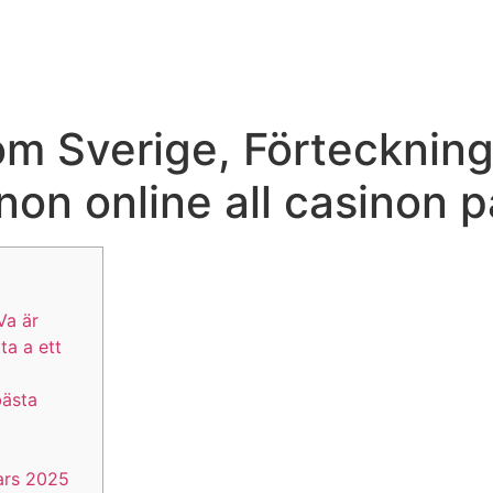
om Sverige, Förtecknin
non online all casinon p
Va är
ta a ett
bästa
ars 2025