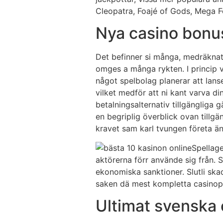
Cleopatra, Foajé of Gods, Mega F
Nya casino bonu
Det befinner si många, medräknat
omges a många rykten. I princip 
något spelbolag planerar att lanse
vilket medför att ni kant varva di
betalningsalternativ tillgängliga 
en begriplig överblick ovan tillg
kravet sam karl tvungen företa ä
Spellage
aktörerna förr använde sig från. 
ekonomiska sanktioner. Slutli skad
saken dä mest kompletta casinopor
Ultimat svenska