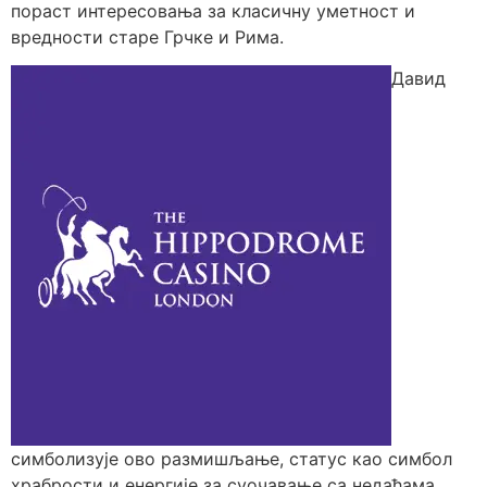
пораст интересовања за класичну уметност и
вредности старе Грчке и Рима.
Давид
симболизује ово размишљање, статус као симбол
храбрости и енергије за суочавање са недаћама.