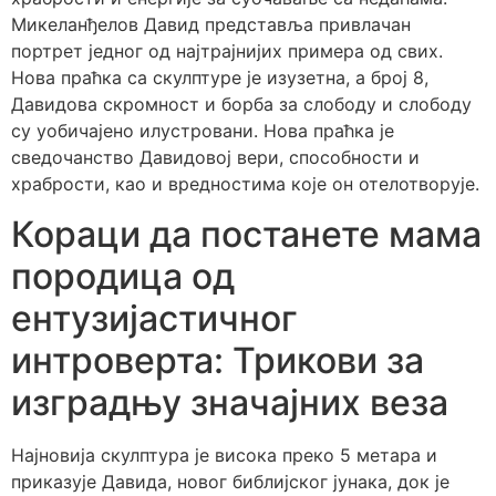
Микеланђелов Давид представља привлачан
портрет једног од најтрајнијих примера од свих.
Нова праћка са скулптуре је изузетна, а број 8,
Давидова скромност и борба за слободу и слободу
су уобичајено илустровани. Нова праћка је
сведочанство Давидовој вери, способности и
храбрости, као и вредностима које он отелотворује.
Кораци да постанете мама
породица од
ентузијастичног
интроверта: Трикови за
изградњу значајних веза
Најновија скулптура је висока преко 5 метара и
приказује Давида, новог библијског јунака, док је