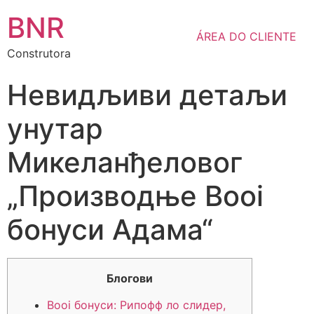
BNR
ÁREA DO CLIENTE
Construtora
Невидљиви детаљи
унутар
Микеланђеловог
„Производње Booi
бонуси Адама“
Блогови
Booi бонуси: Рипофф ло слидер,