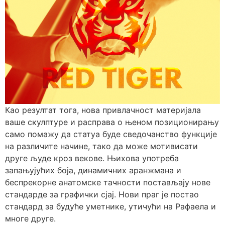
Као резултат тога, нова привлачност материјала
ваше скулптуре и расправа о њеном позиционирању
само помажу да статуа буде сведочанство функције
на различите начине, тако да може мотивисати
друге људе кроз векове. Њихова употреба
запањујућих боја, динамичних аранжмана и
беспрекорне анатомске тачности постављају нове
стандарде за графички сјај. Нови праг је постао
стандард за будуће уметнике, утичући на Рафаела и
многе друге.