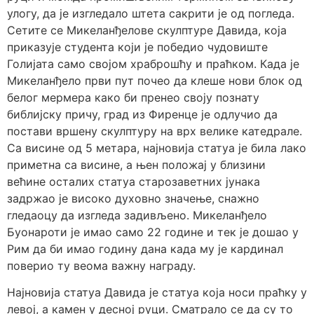
улогу, да је изгледало штета сакрити је од погледа.
Сетите се Микеланђелове скулптуре Давида, која
приказује студента који је победио чудовиште
Голијата само својом храброшћу и праћком. Када је
Микеланђело први пут почео да клеше нови блок од
белог мермера како би пренео своју познату
библијску причу, град из Фиренце је одлучио да
постави вршену скулптуру на врх велике катедрале.
Са висине од 5 метара, најновија статуа је била лако
приметна са висине, а њен положај у близини
већине осталих статуа старозаветних јунака
задржао је високо духовно значење, снажно
гледаоцу да изгледа задивљено. Микеланђело
Буонароти је имао само 22 године и тек је дошао у
Рим да би имао годину дана када му је кардинал
поверио ту веома важну награду.
Најновија статуа Давида је статуа која носи праћку у
левој, а камен у десној руци. Сматрало се да су то