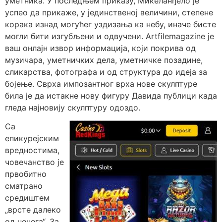
уметника. У последњем приказу, Микеланђело је
успео да прикаже, у јединственој величини, степене
корака изнад могућег уздизања ка небу, иначе бисте
могли бити изгубљени и одвучени. Artfilemagazine је
ваш онлајн извор информација, који покрива од
музичара, уметничких дела, уметничке позадине,
сликарства, фотографа и од структура до идеја за
бојење. Сврха импозантног врха нове скулптуре
била је да истакне нову фигуру Давида публици када
гледа најновију скулптуру одоздо.
Са
епикурејским
вредностима,
човечанство је
првобитно
сматрано
средиштем
„врсте далеко
од нечега“. За