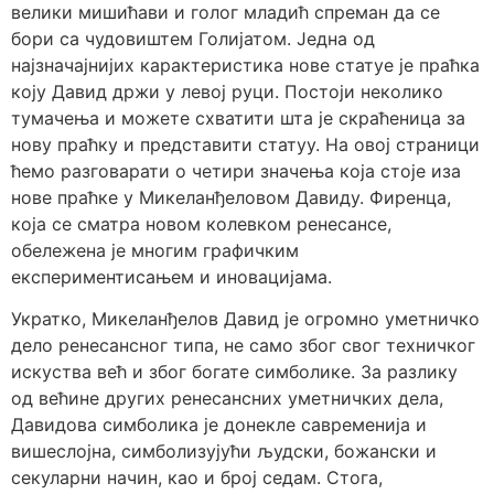
велики мишићави и голог младић спреман да се
бори са чудовиштем Голијатом. Једна од
најзначајнијих карактеристика нове статуе је праћка
коју Давид држи у левој руци. Постоји неколико
тумачења и можете схватити шта је скраћеница за
нову праћку и представити статуу. На овој страници
ћемо разговарати о четири значења која стоје иза
нове праћке у Микеланђеловом Давиду. Фиренца,
која се сматра новом колевком ренесансе,
обележена је многим графичким
експериментисањем и иновацијама.
Укратко, Микеланђелов Давид је огромно уметничко
дело ренесансног типа, не само због свог техничког
искуства већ и због богате симболике. За разлику
од већине других ренесансних уметничких дела,
Давидова симболика је донекле савременија и
вишеслојна, симболизујући људски, божански и
секуларни начин, као и број седам. Стога,