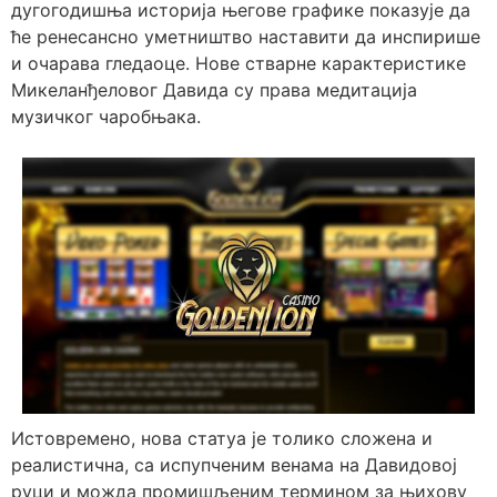
дугогодишња историја његове графике показује да
ће ренесансно уметништво наставити да инспирише
и очарава гледаоце. Нове стварне карактеристике
Микеланђеловог Давида су права медитација
музичког чаробњака.
Истовремено, нова статуа је толико сложена и
реалистична, са испупченим венама на Давидовој
руци и можда промишљеним термином за њихову