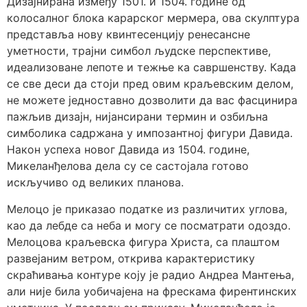
Дизајнирана између 1501. и 1504. године од
колосалног блока карарског мермера, ова скулптура
представља нову квинтесенцију ренесансне
уметности, трајни симбол људске перспективе,
идеализоване лепоте и тежње ка савршенству. Када
се све деси да стоји пред овим краљевским делом,
не можете једноставно дозволити да вас фасцинира
пажљив дизајн, нијансирани термин и озбиљна
симболика садржана у импозантној фигури Давида.
Након успеха новог Давида из 1504. године,
Микеланђелова дела су се састојала готово
искључиво од великих планова.
Мелоцо је приказао податке из различитих углова,
као да лебде са неба и могу се посматрати одоздо.
Мелоцова краљевска фигура Христа, са плаштом
развејаним ветром, открива карактеристику
скраћивања контуре коју је радио Андреа Мантења,
али није била уобичајена на фрескама фирентинских