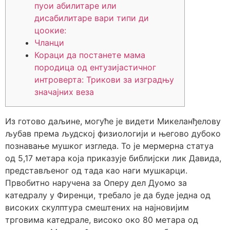
пуои абилитаре или
дисабилитаре вари типи ди
цоокие:
Чланци
Кораци да постанете мама
породица од ентузијастичног
интроверта: Трикови за изградњу
значајних веза
Из готово даљине, могуће је видети Микеланђелову
љубав према људској физиологији и његово дубоко
познавање мушког изгледа. То је мермерна статуа
од 5,17 метара која приказује библијски лик Давида,
представљеног од тада као наги мушкарци.
Првобитно наручена за Оперу дел Дуомо за
катедралу у Фиренци, требало је да буде једна од
високих скулптура смештених на најновијим
трговима катедрале, високо око 80 метара од