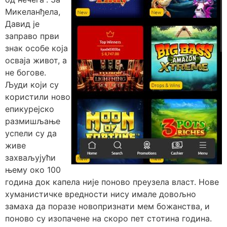
Микеланђела,
Давид је
заправо први
знак особе која
осваја живот, а
не богове.
Људи који су
користили ново
епикурејско
размишљање
успели су да
живе
захваљујући
њему око 100
година док капела није поново преузела власт. Нове
хуманистичке вредности нису имале довољно
замаха да поразе новопризнати мем божанства, и
поново су изопачене на скоро пет стотина година.