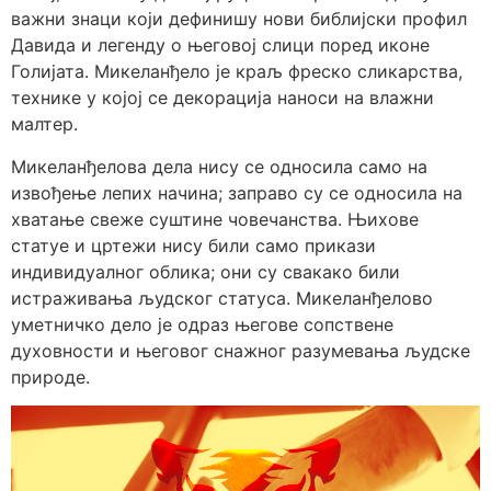
важни знаци који дефинишу нови библијски профил
Давида и легенду о његовој слици поред иконе
Голијата. Микеланђело је краљ фреско сликарства,
технике у којој се декорација наноси на влажни
малтер.
Микеланђелова дела нису се односила само на
извођење лепих начина; заправо су се односила на
хватање свеже суштине човечанства. Њихове
статуе и цртежи нису били само прикази
индивидуалног облика; они су свакако били
истраживања људског статуса. Микеланђелово
уметничко дело је одраз његове сопствене
духовности и његовог снажног разумевања људске
природе.