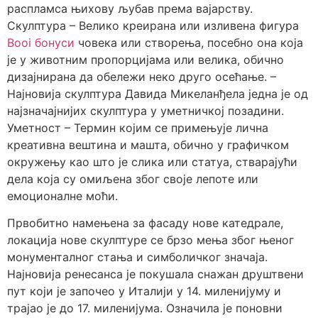
распламса њихову љубав према вајарству.
Скулптура – Велико креирана или изливена фигура
Booi бонуси
човека или створења, посебно она која
је у животним пропорцијама или велика, обично
дизајнирана да обележи неко друго осећање. –
Најновија скулптура Давида Микеланђела једна је од
најзначајнијих скулптура у уметничкој позадини.
Уметност – Термин којим се примењује лична
креативна вештина и машта, обично у графичком
окружењу као што је слика или статуа, стварајући
дела која су омиљена због своје лепоте или
емоционалне моћи.
Првобитно намењена за фасаду нове катедрале,
локација нове скулптуре се брзо мења због њеног
монументалног стања и симболичког значаја.
Најновија ренесанса је покушала снажан друштвени
пут који је започео у Италији у 14. миленијуму и
трајао је до 17. миленијума. Означила је поновни