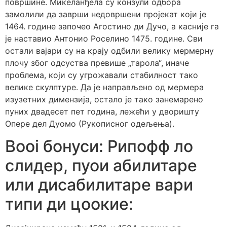
површине.
Микеланђела су конзули одбора
замолили да заврши недовршени пројекат који је
1464. године започео Агостино ди Дучо, а касније га
је наставио Антонио Роселино 1475. године. Сви
остали вајари су на крају одбили велику мермерну
плочу због одсуства превише „тарола“, иначе
проблема, који су угрожавали стабилност тако
велике скулптуре. Да је направљено од мермера
изузетних димензија, остало је тако занемарено
пуних двадесет пет година, лежећи у дворишту
Опере дел Дуомо (Рукописног одељења).
Booi бонуси: Рипофф ло
слидер, пуои абилитаре
или дисабилитаре вари
типи ди цоокие: