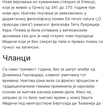
Нова веровања из хуманизма створио је Епикур,
који је живео у Грчкој од 341. до 270. године пре
нове ере. Његово поучење је овековечено у
дидактичној филозофској поеми De rerum natura („О
природи свега“) римског филозофа Тита Лукреција
Кара. Поема је била успавана у ватиканским
архивама све док је није открио члан породице
Медичи који је био секретар папе и превео поему са
грчког на латински.
Чланци
Са само тринаест година, био је шегрт млађи од
Доменика Гирландаја, славног уметника тог
времена. Његова рана веза са фреско процесом и
традиционалним темама применила је најновије
основе за његова каснија ремек-дела. Иако не,
заправо је то било његово време у новој башти
Медичи под менторством Бертолда ди Ђованија да