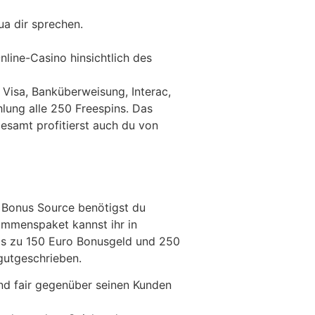
ua dir sprechen.
line-Casino hinsichtlich des
 Visa, Banküberweisung, Interac,
hlung alle 250 Freespins. Das
gesamt profitierst auch du von
n Bonus Source benötigst du
ommenspaket kannst ihr in
bis zu 150 Euro Bonusgeld und 250
 gutgeschrieben.
und fair gegenüber seinen Kunden