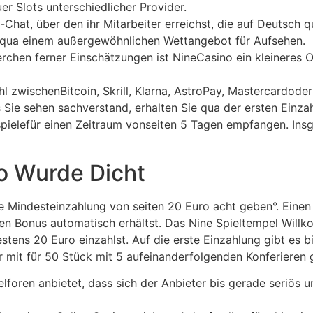
er Slots unterschiedlicher Provider.
-Chat, über den ihr Mitarbeiter erreichst, die auf Deutsch q
 qua einem außergewöhnlichen Wettangebot für Aufsehen.
chen ferner Einschätzungen ist NineCasino ein kleineres On
l zwischenBitcoin, Skrill, Klarna, AstroPay, Mastercardoder
 Sie sehen sachverstand, erhalten Sie qua der ersten Einza
spielefür einen Zeitraum vonseiten 5 Tagen empfangen. Ins
o Wurde Dicht
die Mindesteinzahlung von seiten 20 Euro acht geben°. Eine
en Bonus automatisch erhältst. Das Nine Spieltempel Willk
ens 20 Euro einzahlst. Auf die erste Einzahlung gibt es 
er mit für 50 Stück mit 5 aufeinanderfolgenden Konferieren
elforen anbietet, dass sich der Anbieter bis gerade seriös 