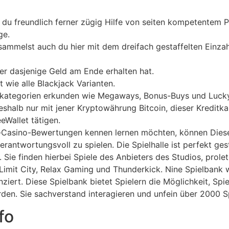
 du freundlich ferner zügig Hilfe von seiten kompetentem P
ge.
sammelst auch du hier mit dem dreifach gestaffelten Einz
 er dasjenige Geld am Ende erhalten hat.
 wie alle Blackjack Varianten.
kategorien erkunden wie Megaways, Bonus-Buys und Luck
eshalb nur mit jener Kryptowährung Bitcoin, dieser Kreditk
Wallet tätigen.
e-Casino-Bewertungen kennen lernen möchten, können Dies
rantwortungsvoll zu spielen. Die Spielhalle ist perfekt gest
. Sie finden hierbei Spiele des Anbieters des Studios, prole
oLimit City, Relax Gaming und Thunderkick. Nine Spielbank
ziert. Diese Spielbank bietet Spielern die Möglichkeit, Spi
den. Sie sachverstand interagieren und unfein über 2000 S
fo