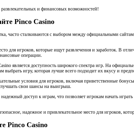
у развлекательных и финансовых возможностей!
те Pinco Casino
ка, часто сталкиваются с выбором между официальными сайтами
сто для игроков, которые ищут развлечения и заработок. В отли
инансовые операции.
sino является доступность широкого спектра игр. На официаль
ам выбрать игру, которая лучше всего подходит их вкусу и пред
екательные условия для игроков, включая приветственные бонус
улучшать свои шансы на выигрыш.
надежный доступ к играм, что позволяет игрокам начать играть
безопасное, надежное и привлекательное место для игроков, кото
е Pinco Casino