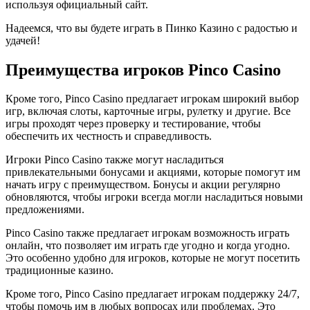
используя официальный сайт.
Надеемся, что вы будете играть в Пинко Казино с радостью и
удачей!
Преимущества игроков Pinco Casino
Кроме того, Pinco Casino предлагает игрокам широкий выбор
игр, включая слоты, карточные игры, рулетку и другие. Все
игры проходят через проверку и тестирование, чтобы
обеспечить их честность и справедливость.
Игроки Pinco Casino также могут насладиться
привлекательными бонусами и акциями, которые помогут им
начать игру с преимуществом. Бонусы и акции регулярно
обновляются, чтобы игроки всегда могли насладиться новыми
предложениями.
Pinco Casino также предлагает игрокам возможность играть
онлайн, что позволяет им играть где угодно и когда угодно.
Это особенно удобно для игроков, которые не могут посетить
традиционные казино.
Кроме того, Pinco Casino предлагает игрокам поддержку 24/7,
чтобы помочь им в любых вопросах или проблемах. Это