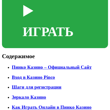
▶️
ИГРАТЬ
Содержимое
Пинко Казино – Официальный Сайт
Вход в Казино Pinco
Шаги для регистрации
Зеркало Казино
Как Играть Онлайн в Пинко Казино