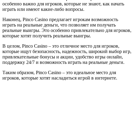
особенно важно для игроков, которые не знают, как начать
играть или имеют какие-либо вопросы.
Наконец, Pinco Casino предлагает игрокам возможность
играть на реальные деньги, что позволяет им получать
реальные выигры. Это особенно привлекательно для игроков,
которые хотят получить реальные выигры.
В целом, Pinco Casino – это отличное место для игроков,
которые ищут безопасность, надежность, широкий выбор игр,
привлекательные бонусы и акции, удобство игры онлайн,
поддержку 24/7 и возможность играть на реальные деньги.
Таким образом, Pinco Casino – это идеальное место для
игроков, которые хотят насладиться игрой в интернете.