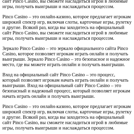
сайт Pinco Casino, вы сможете насладиться игрой в любимые
игры, получать выигрыши и наслаждаться процессом.
Pinco Casino – это онлайн-казино, которое предлагает игрокам
широкий спектр игр, включая слоты, карточные игры, рулетку
и другие. Всякий раз, когда вы заходитесь на официальный
сайт Pinco Casino, вы сможете насладиться игрой в любимые
игры, получать выигрыши и наслаждаться процессом.
Зеркало Pinco Casino – это зеркало официального сайта Pinco
Casino, которое позволяет игрокам играть онлайн и получать
выигрыши. Зеркало Pinco Casino – это безопасное и надежное
место, где вы можете играть онлайн и получать выигрыши.
Вход на официальный сайт Pinco Casino – это процесс,
который позволяет игрокам начать играть онлайн и получать
выигрыши. Вход на официальный сайт Pinco Casino – это
безопасный и надежный процесс, который позволяет игрокам
начать играть онлайн и получать выигрыши.
Pinco Casino – это онлайн-казино, которое предлагает игрокам
широкий спектр игр, включая слоты, карточные игры, рулетку
и другие. Всякий раз, когда вы заходитесь на официальный
сайт Pinco Casino, вы сможете насладиться игрой в любимые
игры, получать выигрыши и наслаждаться процессом.