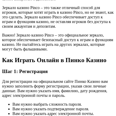
Зеркало казино Pinco – это также отличный способ для
игроков, которые хотят играть в казино Pinco, но не знают, как
это сделать. Зеркало казино Pinco обеспечивает доступ к
играм и функциям казино, не оставляя игроков без доступа к
своим аккаунтам и депозитам.
Важно! Зеркало казино Pinco – это официальное зеркало,
которое обеспечивает безопасный доступ к играм и функциям
казино. Не пытайтесь играть на других зеркалах, которые
могут быть фальшивыми.
Как Играть Онлайн в Пинко Казино
Шаг 1: Регистрация
Для регистрации на официальном сайте Пинко Казино вам
нужно заполнить форму регистрации, указав свои личные
данные. Вам нужно указать имя, фамилию, дату рождения,
адрес электронной почты и пароль.
Вам нужно выбрать сложность пароля.
Вам нужно указать подтверждение пароля.
Вам нужно указать адрес электронной почты.