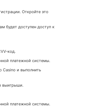
гистрации. Откройте это
Вам будет доступен доступ к
CVV-код.
онной платежной системы.
 Casino и выполнить
ые выигрыши.
онной платежной системы.