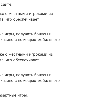
сайте.
кже с местными игроками из
та, что обеспечивает
ые игры, получать бонусы и
н-казино с помощью мобильного
кже с местными игроками из
та, что обеспечивает
ые игры, получать бонусы и
н-казино с помощью мобильного
азартные игры.