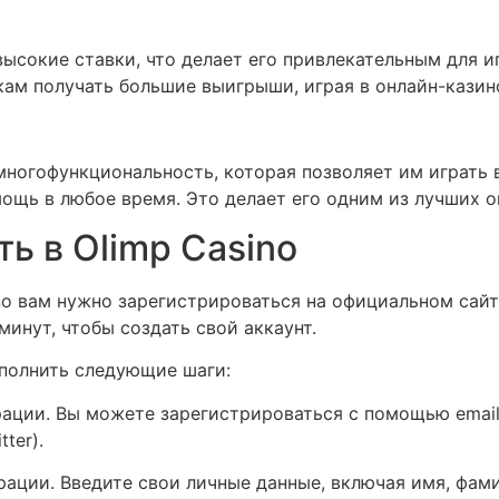
ысокие ставки, что делает его привлекательным для 
ам получать большие выигрыши, играя в онлайн-казин
ногофункциональность, которая позволяет им играть в
мощь в любое время. Это делает его одним из лучших о
ть в Olimp Casino
ino вам нужно зарегистрироваться на официальном сайт
минут, чтобы создать свой аккаунт.
полнить следующие шаги:
трации. Вы можете зарегистрироваться с помощью ema
ter).
рации. Введите свои личные данные, включая имя, фам