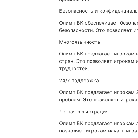
Безопасность и конфиденциаль
Олимп БК обеспечивает безопа
безопасности. Это позволяет и
Многоязычность
Олимп БК предлагает игрокам 
стран. Это позволяет игрокам 
трудностей.
24/7 поддержка
Олимп БК предлагает игрокам 
проблем. Это позволяет игрока
Легкая регистрация
Олимп БК предлагает игрокам 
позволяет игрокам начать игра