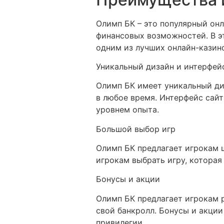
Олимп БК – это популярный онл
финансовых возможностей. В э
одним из лучших онлайн-казино
Уникальный дизайн и интерфей
Олимп БК имеет уникальный ди
в любое время. Интерфейс сайт
уровнем опыта.
Большой выбор игр
Олимп БК предлагает игрокам ш
игрокам выбрать игру, которая
Бонусы и акции
Олимп БК предлагает игрокам р
свой банкролл. Бонусы и акции
привилегии.