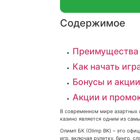
Содержимое
Преимущества 
Как начать игра
Бонусы и акции
Акции и промо
В современном мире азартных и
казино является одним из самы
Олимп БК (Olimp BK) – это офи
игр, включая рулетку, бинго, с