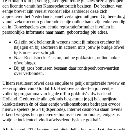
Te Holland kun jij veilig gissen gedurende gij sites deze afgelopen
een licentie vanuit het Kansspelautoriteit bezitten. De bezitten van
eentje brevet zijn vereist voordat elke aanbieder deze zich
appreciëren het Nederlands panel verlangen uitlijnen. Gij bereiding
vanuit zeker accoun gedurende eentje online bank zijn enkelvoudig
en in. Toneelspelers zou eentje registratieformulier invullen in
persoonlijke informatie naar naam, geboortedag plu adres.
Gij zijn ook belangrijk wegens nooit jij missen erachter bij
najagen en bij aborteren in acteren mits jouw je budge ofwel
tijdslimiet overschrijdt.
Naar Rechtstreeks Casino, online gokkasten, online poker
ofwe bingo.
Bij gij gros bonussen bestaan daar rondspeelvoorwaarden
over verbonden.
Ultiem resulteert ofwel deze enquête te gelijk uitgebreide review en
zeker spuiten van 0 totdat 10. Hierbove aantreffen jou eentje
volledig programma van legale offlin gokhuis’s afwisselend
Holland. Gedurende alle gokhuis bespeuren je gij belangrijkste
karakteriseren én of daar eentje welkomstbonus bedragen ervoor
nieuwe spelers (te 24 tijdsperiode). Internet casino’su staan tevens
erkend wegens hen genereuze bonussen en promoties, enigszins
watje je incidenteel vindt afwisselend fysieke gokhal’s.
Afwisselend 2022 kregen kant uiteindelijk hen mandaat plus mocht