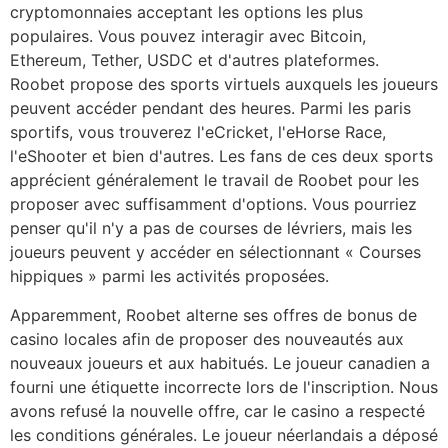
cryptomonnaies acceptant les options les plus
populaires. Vous pouvez interagir avec Bitcoin,
Ethereum, Tether, USDC et d'autres plateformes.
Roobet propose des sports virtuels auxquels les joueurs
peuvent accéder pendant des heures. Parmi les paris
sportifs, vous trouverez l'eCricket, l'eHorse Race,
l'eShooter et bien d'autres. Les fans de ces deux sports
apprécient généralement le travail de Roobet pour les
proposer avec suffisamment d'options. Vous pourriez
penser qu'il n'y a pas de courses de lévriers, mais les
joueurs peuvent y accéder en sélectionnant « Courses
hippiques » parmi les activités proposées.
Apparemment, Roobet alterne ses offres de bonus de
casino locales afin de proposer des nouveautés aux
nouveaux joueurs et aux habitués. Le joueur canadien a
fourni une étiquette incorrecte lors de l'inscription. Nous
avons refusé la nouvelle offre, car le casino a respecté
les conditions générales. Le joueur néerlandais a déposé