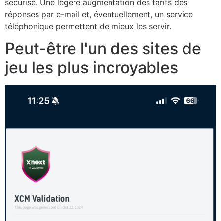
sécurisé. Une légère augmentation des tarifs des
réponses par e-mail et, éventuellement, un service
téléphonique permettent de mieux les servir.
Peut-être l'un des sites de
jeu les plus incroyables