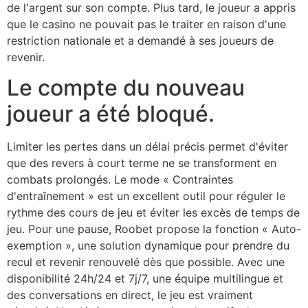
de l'argent sur son compte. Plus tard, le joueur a appris
que le casino ne pouvait pas le traiter en raison d'une
restriction nationale et a demandé à ses joueurs de
revenir.
Le compte du nouveau
joueur a été bloqué.
Limiter les pertes dans un délai précis permet d'éviter
que des revers à court terme ne se transforment en
combats prolongés. Le mode « Contraintes
d'entraînement » est un excellent outil pour réguler le
rythme des cours de jeu et éviter les excès de temps de
jeu. Pour une pause, Roobet propose la fonction « Auto-
exemption », une solution dynamique pour prendre du
recul et revenir renouvelé dès que possible. Avec une
disponibilité 24h/24 et 7j/7, une équipe multilingue et
des conversations en direct, le jeu est vraiment