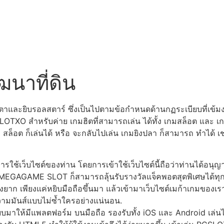
ฒนาที่ดิน
ิบรอลสตาร์ ซึ่งเป็นไปตามข้อกำหนดด้านกฏระเบียบที่เข้มงวดขอ
 SLOTXO สำหรับค่าย เกมฮิตที่สามารถเล่น ได้ทั้ง เกมสล็อต และ 
กม สล็อต ก็เล่นได้ หรือ จะกลับไปเล่น เกมยิงปลา ก็สามารถ ทำได้ เ
รใช้เว็บไซต์ของท่าน โดยการเข้าใช้เว็บไซต์นี้ถือว่าท่านได้อนุญา
าย MEGAGAME SLOT ก็สามารถลุ้นรับรางวัลแจ็คพอตสุดพิเศษได้ทุกว
ยาก เพียงแค่หยิบมือถือขึ้นมา แล้วเข้ามาเว็บไซต์เมก้าเกมของเรา
ความมันส์แบบไม่ซ้ำใครอย่างแน่นอน.
กแบบมาให้มีแพลตฟอร์ม บนมือถือ รองรับทั้ง iOS และ Android เล่