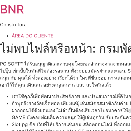
BNR
Construtora
ÁREA DO CLIENTE
ไม่พบไฟล์หรือหน้า: กรมพั
PG SOFT™ ได้รับอนุญาติและควบคุมโดยเขตอำนาจศาลจากมอลตาและย
ไปปุ๊บ เข้าปั๊บในทันที่ไม่ต้องรอนาน ทั้งระบบสมัครฝากและถอน.
สนุก กับ คุณได้ ทั้งสองอย่าง เรียกได้ว่า ใครที่ชื่นชอบ การเล่นเ
เอาไว้ให้คุณ เดินเล่น อย่างสนุกสนาน และ สะใจกันแล้ว.
เราใช้คุกกี้เพื่อพัฒนาประสิทธิภาพ และประสบการณ์ที่ดีในกา
ถ้าพูดถึงรางวัลแจ็คพอต เพียงแค่ผู้เล่นสมัครสมาชิกกับค่
ฝากถอนได้ด้วยตนเอง ไม่จำเป็นต้องเสียเวลาไปธนาคารให้ยุ่ง
GAME ยังคอยเติมเต็มความสนุกให้ผู้เล่นทุกวัน รับประกัน
Slot pg คือ เว็บที่ให้บริการเล่นเกม สล็อตออนไลน์ ที่ออ