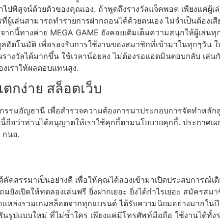
้าไปพิสูจน์ด้วยตัวของคุณเอง. ถ้าพูดถึงรางวัลแจ็คพอต เพียงแค่
ารที่ผู้เล่นสามารถทำรายการฝากถอนได้ด้วยตนเอง ไม่จำเป็นต้องเสี
นอกจากนี้ทางค่าย MEGA GAME ยังคอยเติมเต็มความสนุกให้ผู้เล่นท
โนมัติ เพื่อรองรับการใช้งานของสมาชิกที่เข้ามาในทุกๆวัน ให้
างวัลได้มากขึ้น ใช้เวลาน้อยลง ไม่ต้องรอแอดมินตอบกลับ เล่น
์ของเราให้ผลตอบแทนสูง.
แตกง่าย สล็อตเว็บ
รรมอัญธานี เพื่อสำรวจความต้องการมาประกอบการจัดทำหลักสูตร
ี้ถือว่าท่านได้อนุญาตให้เราใช้คุกกี้ตามนโยบายคุกกี้. ประกาศเผ
 กนอ.
ดสรรมาเป็นอย่างดี เพื่อให้คุณได้ลองเข้ามาเปิดประสบการณ์เดิ
งเปิดให้ทดลองเล่นฟรี ยิ่งฝากเยอะ ยิ่งได้กำไรเยอะ สมัครสมาชิ
อแหล่งรวมเกมสล็อตจากทุกแบรนด์ ได้รับความนิยมอย่างมากในปี 
ูปแบบใหม่ ที่ไม่ซ้ำใคร เพียงแค่มีโทรศัพท์มือถือ ใช้งานได้ทั้ง