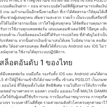
 HTML5 ทำให้ผู้ใช้งานเข้าถึงได้ง่ายมากขึ้น เข้าเล่น PGSLOT เ
บบเติมเงินฝาก – ถอน ผ่านระบบอัตโนมัติที่ผู้เล่นสามารถเติมเงิน
0 เกม เมก้าเกมเป็นอีกหนึ่งทางเลือก ที่เราได้คัดสรรมาให้คุณได
่จะช่วยผู้เล่นทุกคน เพิ่มความสะดวก รวดเร็ว เป็นระบบที่เสถีย
ด้ไม่มีค่าธรรมเนียม เราใส่ใจผู้เล่นทุกคน ได้จัดทีมงานคุณภาพช
บการใช้งานทุกแพลตฟอร์ม เล่นบนคอมพิวเตอร์พีซี โน๊ตบุค แท็บ
อบด้าน เว็บสล็อตออนไลน์ที่ได้รับการแปลไทย ที่สำคัญไม่จำเป็
กับรหัสผ่าน จากนั้นฝากเงินเข้ามาเล่นได้เลย โบนัสมากมาย ลงเด
มพัน ได้อย่างครอบคลุม ติดตั้งได้ทั้งระบบ Android และ IOS ไม่
น์ทุกค่าย ใช้งานได้ทุกระบบปฏิบัติการ.
บสล็อตอันดับ 1 ของไทย
าให้มีแพลตฟอร์ม บนมือถือ รองรับทั้ง iOS และ Android เล่นได้ผ
ห้ผู้ใช้งานเข้าถึงได้ง่ายมากขึ้น เข้าเล่น PGSLOT เว็บเกมพนัน
ออนไลน์ ที่ให้คุณทั้งโบนัส สิทธิพิเศษ รวมไปถึงการให้บริการที่ค
ดยเขตอำนาจศาลจาก มอลตา เกมมิ่ง ออเธอะไรตี้ MALTA GAMINGM
ห้กับผู้เล่นที่ใช้บริการเกม การป้องกันอาชญากรรม การทุจริตแล
จร ระบบคาสิโนดีที่สุด รวมค่ายเกมดังทั่วโลกครบทุกค่ายมาไว้ที่น