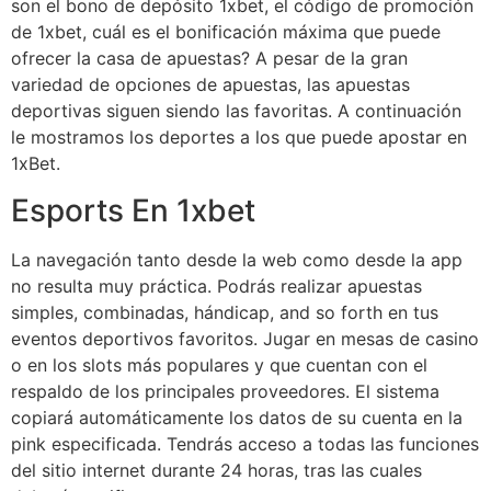
son el bono de depósito 1xbet, el código de promoción
de 1xbet, cuál es el bonificación máxima que puede
ofrecer la casa de apuestas? A pesar de la gran
variedad de opciones de apuestas, las apuestas
deportivas siguen siendo las favoritas. A continuación
le mostramos los deportes a los que puede apostar en
1xBet.
Esports En 1xbet
La navegación tanto desde la web como desde la app
no resulta muy práctica. Podrás realizar apuestas
simples, combinadas, hándicap, and so forth en tus
eventos deportivos favoritos. Jugar en mesas de casino
o en los slots más populares y que cuentan con el
respaldo de los principales proveedores. El sistema
copiará automáticamente los datos de su cuenta en la
pink especificada. Tendrás acceso a todas las funciones
del sitio internet durante 24 horas, tras las cuales