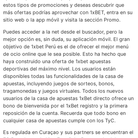
estos tipos de promociones y deseas descubrir que
más ofertas podrías aprovechar con 1xBET, entra en su
sitio web o la app móvil y visita la sección Promo.
Puedes acceder a la net desde el buscador, pero la
mejor opción es, sin duda, su aplicación móvil. El gran
objetivo de 1xbet Perú es el de ofrecer el mejor menú
de ocio online que le sea posible. Esto ha hecho que
haya construido una oferta de 1xbet apuestas
deportivas del máximo nivel. Los usuarios están
disponibles todas las funcionalidades de la casa de
apuestas, incluyendo juegos de sorteos, bonos,
tragamonedas y juegos virtuales. Todos los nuevos
usuarios de la casa de apuestas 1xBet directo ofrece un
bono de bienvenida por el 1xBet registro y la primera
reposición de la cuenta. Recuerda que todo bono en
cualquier casa de apuestas cumple con los TyC.
Es regulada en Curaçao y sus partners se encuentran el