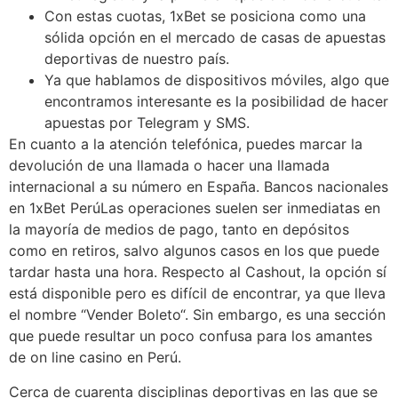
Con estas cuotas, 1xBet se posiciona como una
sólida opción en el mercado de casas de apuestas
deportivas de nuestro país.
Ya que hablamos de dispositivos móviles, algo que
encontramos interesante es la posibilidad de hacer
apuestas por Telegram y SMS.
En cuanto a la atención telefónica, puedes marcar la
devolución de una llamada o hacer una llamada
internacional a su número en España. Bancos nacionales
en 1xBet PerúLas operaciones suelen ser inmediatas en
la mayoría de medios de pago, tanto en depósitos
como en retiros, salvo algunos casos en los que puede
tardar hasta una hora. Respecto al Cashout, la opción sí
está disponible pero es difícil de encontrar, ya que lleva
el nombre “Vender Boleto“. Sin embargo, es una sección
que puede resultar un poco confusa para los amantes
de on line casino en Perú.
Cerca de cuarenta disciplinas deportivas en las que se