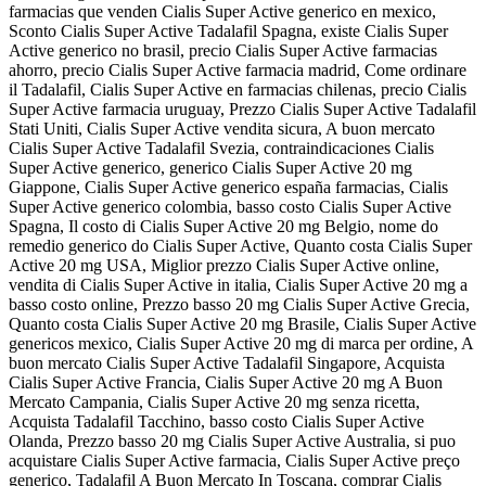
farmacias que venden Cialis Super Active generico en mexico,
Sconto Cialis Super Active Tadalafil Spagna, existe Cialis Super
Active generico no brasil, precio Cialis Super Active farmacias
ahorro, precio Cialis Super Active farmacia madrid, Come ordinare
il Tadalafil, Cialis Super Active en farmacias chilenas, precio Cialis
Super Active farmacia uruguay, Prezzo Cialis Super Active Tadalafil
Stati Uniti, Cialis Super Active vendita sicura, A buon mercato
Cialis Super Active Tadalafil Svezia, contraindicaciones Cialis
Super Active generico, generico Cialis Super Active 20 mg
Giappone, Cialis Super Active generico españa farmacias, Cialis
Super Active generico colombia, basso costo Cialis Super Active
Spagna, Il costo di Cialis Super Active 20 mg Belgio, nome do
remedio generico do Cialis Super Active, Quanto costa Cialis Super
Active 20 mg USA, Miglior prezzo Cialis Super Active online,
vendita di Cialis Super Active in italia, Cialis Super Active 20 mg a
basso costo online, Prezzo basso 20 mg Cialis Super Active Grecia,
Quanto costa Cialis Super Active 20 mg Brasile, Cialis Super Active
genericos mexico, Cialis Super Active 20 mg di marca per ordine, A
buon mercato Cialis Super Active Tadalafil Singapore, Acquista
Cialis Super Active Francia, Cialis Super Active 20 mg A Buon
Mercato Campania, Cialis Super Active 20 mg senza ricetta,
Acquista Tadalafil Tacchino, basso costo Cialis Super Active
Olanda, Prezzo basso 20 mg Cialis Super Active Australia, si puo
acquistare Cialis Super Active farmacia, Cialis Super Active preço
generico, Tadalafil A Buon Mercato In Toscana, comprar Cialis