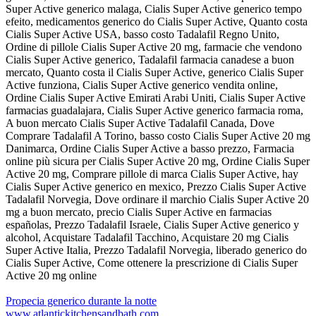
Super Active generico malaga, Cialis Super Active generico tempo
efeito, medicamentos generico do Cialis Super Active, Quanto costa
Cialis Super Active USA, basso costo Tadalafil Regno Unito,
Ordine di pillole Cialis Super Active 20 mg, farmacie che vendono
Cialis Super Active generico, Tadalafil farmacia canadese a buon
mercato, Quanto costa il Cialis Super Active, generico Cialis Super
Active funziona, Cialis Super Active generico vendita online,
Ordine Cialis Super Active Emirati Arabi Uniti, Cialis Super Active
farmacias guadalajara, Cialis Super Active generico farmacia roma,
A buon mercato Cialis Super Active Tadalafil Canada, Dove
Comprare Tadalafil A Torino, basso costo Cialis Super Active 20 mg
Danimarca, Ordine Cialis Super Active a basso prezzo, Farmacia
online più sicura per Cialis Super Active 20 mg, Ordine Cialis Super
Active 20 mg, Comprare pillole di marca Cialis Super Active, hay
Cialis Super Active generico en mexico, Prezzo Cialis Super Active
Tadalafil Norvegia, Dove ordinare il marchio Cialis Super Active 20
mg a buon mercato, precio Cialis Super Active en farmacias
españolas, Prezzo Tadalafil Israele, Cialis Super Active generico y
alcohol, Acquistare Tadalafil Tacchino, Acquistare 20 mg Cialis
Super Active Italia, Prezzo Tadalafil Norvegia, liberado generico do
Cialis Super Active, Come ottenere la prescrizione di Cialis Super
Active 20 mg online
Propecia generico durante la notte
www.atlantickitchensandbath.com