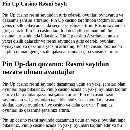
Pin Up Casino Rəsmi Saytı
Pin Up casino rəsmi saytından giriş edərək, oyunları oynayaraq və
qazanma şansını artıraraq, Pin Up casino tərəfindən təqdim olunan
geniş qızıllı qalası arasında seçmə şansınızı artırın. Rəsmi saytından
giriş edərək, Pin Up casino tərəfindən təqdim olunan mühüm
avantajları təmin edə bilərsiniz. Pin Up casino Azərbaycanın ən
yaxşı qızıllı qalasıdır və rəsmi saytından giriş edərək, oyunları
oynayaraq və qazanma şansını artıraraq, Pin Up casino tərəfindən
təqdim olunan geniş qızıllı qalası arasında seçmə şansınızı artırın.
Pin Up-dan qazanın: Rəsmi saytdan
nəzərə alınan avantajlar
Pin Up casino rəsmi saytında qazanmaq üçün ən yaxşı şansları olan
oyunları tapa bilərsiniz. Pinup casino azada ən yaxşı oyunları təqdim
edir və bu oyunlar qazanma şansını artırır. Pin up casino rəsmi
saytında ən yaxşı oyunları tapa bilərsiniz, əsas oyunlar arasında
slotlar, kartya oyunları, live casino və daha çox var. Pinap az
oyunları ilə qazanma şansınızı artırın.
Pin up casino rəsmi saytında qazanmaq üçün ən yaxşı oyunları tapa
bilərsiniz. Pinup casino azada ən yaxşı oyunları təqdim edir və bu