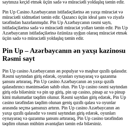
saytınıza keçid etmək üçün sadə və müraciətli yoldaşlıq təmin edir.
Pin Up Casino Azərbaycanın istifadəçilərinə ən yaxşı müraciət və
müraciətli xidmətləri təmin edir. Qazancı üçün ideal şans və ziyafə
tərəfindən hazırlanmışdır. Pin Up Azərbaycanın rəsmi saytı,
istifadəçilərinə sadə və müraciətli müraciət yolları təmin edir. Pin Up
Azərbaycanın istifadəçilərinə özünüza uyğun olaraq müraciət etmək
üçün sadə və müraciətli yoldaşlıq təmin edir.
Pin Up – Azərbaycanın ən yaxşı kazinosu
Rəsmi sayt
Pin Up casino Azərbaycanın ən populyar və məşhur qızıllı qalasıdır.
Rəsmi saytından giriş edərək, oyunları oynayaraq və qazanma
şansını artıraraq, Pin Up casino Azərbaycanın ən yaxşı qızıllı
qalasıdırıncı mənimsədən sahib olun. Pin Up casino rəsmi saytından
giriş edə bilərsiniz və pin up giriş, pin up casino, pinap az və pinup
kimi məlumatlar təqdim olunur. Rəsmi saytdan giriş edərək, Pin Up
casino tərəfindən təqdim olunan geniş qızıllı qalası və oyunlar
arasında seçmə şansınızı artırın. Pin Up casino Azərbaycanın ən
yaxşı qızıllı qalasıdır və rəsmi saytından giriş edərək, oyunları
oynayaraq və qazanma şansını artıraraq, Pin Up casino tərəfindən
təqdim olunan mühüm avantajları təmin edə bilərsiniz.