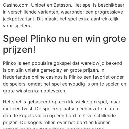
Casino.com, Unibet en Betsson. Het spel is beschikbaar
in verschillende varianten, waaronder een progressieve
jackpotvariant. Dit maakt het spel extra aantrekkelijk
voor spelers.
Speel Plinko nu en win grote
prijzen!
Plinko is een populaire gokspel dat wereldwijd bekend
is om zijn unieke gameplay en grote prijzen. In
Nederlandse online casinos is Plinko een favoriet onder
de spelers, omdat het spel eenvoudig is om te spelen en
grote winsten kan opleveren.
Het spel is gebaseerd op een klassieke gokspel, maar
met een twist. De spelers plaatsen een inzet en laten
dan de kogels vallen op een bord met verschillende
prijzen. De kogels rollen over het bord en kunnen