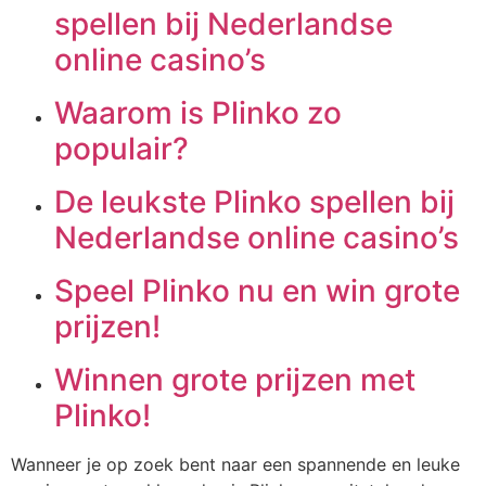
spellen bij Nederlandse
online casino’s
Waarom is Plinko zo
populair?
De leukste Plinko spellen bij
Nederlandse online casino’s
Speel Plinko nu en win grote
prijzen!
Winnen grote prijzen met
Plinko!
Wanneer je op zoek bent naar een spannende en leuke