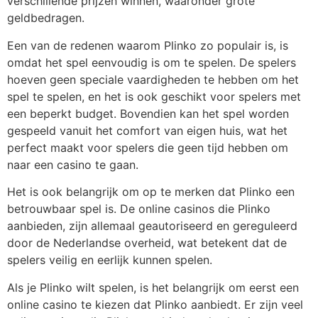
verschillende prijzen winnen, waaronder grote
geldbedragen.
Een van de redenen waarom Plinko zo populair is, is
omdat het spel eenvoudig is om te spelen. De spelers
hoeven geen speciale vaardigheden te hebben om het
spel te spelen, en het is ook geschikt voor spelers met
een beperkt budget. Bovendien kan het spel worden
gespeeld vanuit het comfort van eigen huis, wat het
perfect maakt voor spelers die geen tijd hebben om
naar een casino te gaan.
Het is ook belangrijk om op te merken dat Plinko een
betrouwbaar spel is. De online casinos die Plinko
aanbieden, zijn allemaal geautoriseerd en gereguleerd
door de Nederlandse overheid, wat betekent dat de
spelers veilig en eerlijk kunnen spelen.
Als je Plinko wilt spelen, is het belangrijk om eerst een
online casino te kiezen dat Plinko aanbiedt. Er zijn veel