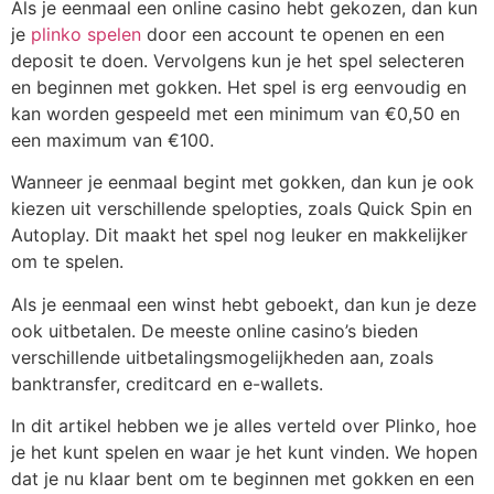
Als je eenmaal een online casino hebt gekozen, dan kun
je
plinko spelen
door een account te openen en een
deposit te doen. Vervolgens kun je het spel selecteren
en beginnen met gokken. Het spel is erg eenvoudig en
kan worden gespeeld met een minimum van €0,50 en
een maximum van €100.
Wanneer je eenmaal begint met gokken, dan kun je ook
kiezen uit verschillende spelopties, zoals Quick Spin en
Autoplay. Dit maakt het spel nog leuker en makkelijker
om te spelen.
Als je eenmaal een winst hebt geboekt, dan kun je deze
ook uitbetalen. De meeste online casino’s bieden
verschillende uitbetalingsmogelijkheden aan, zoals
banktransfer, creditcard en e-wallets.
In dit artikel hebben we je alles verteld over Plinko, hoe
je het kunt spelen en waar je het kunt vinden. We hopen
dat je nu klaar bent om te beginnen met gokken en een