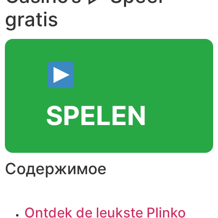
gratis
SPELEN
Содержимое
Ontdek de leukste Plinko