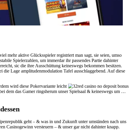
iel mehr aktive Glücksspieler registriert man sagt, sie seien, umso
stabile Spielerzahlen, um immerdar ihr passendes Partie dahinter
erreicht, sic die ihre Ausschüttung keineswegs bekommen besitzen.
ei die Lage amplitudenmodulation Tafel ausschlaggebend. Auf diese
dem wird diese Pokervariante leicht
m, bei dem das Gamer ringsherum unser Spielsaal & keineswegs um …
tdessen
Alpenrepublik geht – & was in und Zukunft unter umständen nach uns
hren Casinogewinn versteuern – & unser gar nicht dahinter knapp.