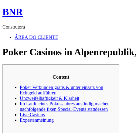
BNR
Construtora
ÁREA DO CLIENTE
Poker Casinos in Alpenrepublik,
Content
Poker Verbunden gratis & unter einsatz von
Echtgeld aufführen
Unzweifelhaftigkeit & Klarheit
Im Laufe eines Pokus-Jahres ausfindig machen
nachfolgende fixen Special-Events stattdessen
Live Casinos
Expertenmeinung