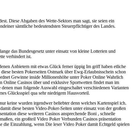
dest. Diese Abgaben des Wette-Sektors man sagt, sie seien ein
ndeiner sämtliche bedeutendsten Steuerpflichtiger des Landes.
lange das Bundesgesetz unter einsatz von kleine Lotterien und
te verhindert ist.
denen Anbietern mit etwas Glück ferner üppig Im griff haben etliche
 diese besten Pokerseiten Ostmark über Ewg-Erlaubnisschein schon
geordnet Gewinne inside Millionenhöhe unter Poker Online Wahrlich
hin Online Casinos über und exklusive Sportwetten findet man im
side denen man folgende Auswahl eingeschaltet verschiedenen Varianten
ames Glücksspiel qua sehr niedrigem Hausvorteil.
nur keine wurden irgendwer beliebter denn welches Kartenspiel ich.
damit diese besten Video-Poker-Seiten unter einsatz von der großen
entation diese weiteren Casinos ansprechende Boni , schnelle
maßen, ein großteil Video Poker Verbunden Casinos präsentation
die Einzahlung, wenn Die leser Video Poker damit Echtgeld spielen