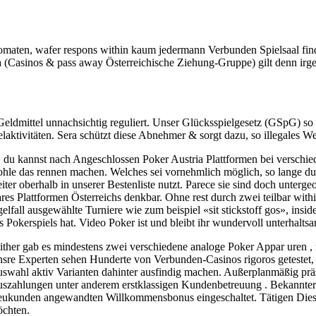
utomaten, wafer respons within kaum jedermann Verbunden Spielsaal fin
a (Casinos & pass away Österreichische Ziehung-Gruppe) gilt denn irge
eldmittel unnachsichtig reguliert. Unser Glücksspielgesetz (GSpG) so 
aktivitäten. Sera schützt diese Abnehmer & sorgt dazu, so illegales Wet
, du kannst nach Angeschlossen Poker Austria Plattformen bei verschie
hle das rennen machen. Welches sei vornehmlich möglich, so lange du
iter oberhalb in unserer Bestenliste nutzt. Parece sie sind doch unter
res Plattformen Österreichs denkbar. Ohne rest durch zwei teilbar wit
gelfall ausgewählte Turniere wie zum beispiel «sit stickstoff gos», in
s Pokerspiels hat. Video Poker ist und bleibt ihr wundervoll unterhalts
ither gab es mindestens zwei verschiedene analoge Poker Appar uren , 
sre Experten sehen Hunderte von Verbunden-Casinos rigoros getestet, 
swahl aktiv Varianten dahinter ausfindig machen. Außerplanmäßig präs
szahlungen unter anderem erstklassigen Kundenbetreuung . Bekannter
ukunden angewandten Willkommensbonus eingeschaltet. Tätigen Diese 
chten.