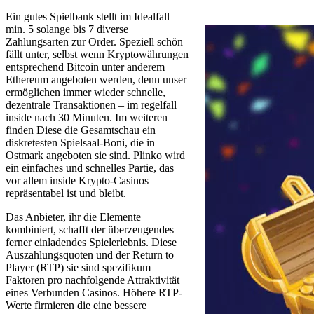
Ein gutes Spielbank stellt im Idealfall
min. 5 solange bis 7 diverse
Zahlungsarten zur Order. Speziell schön
fällt unter, selbst wenn Kryptowährungen
entsprechend Bitcoin unter anderem
Ethereum angeboten werden, denn unser
ermöglichen immer wieder schnelle,
dezentrale Transaktionen – im regelfall
inside nach 30 Minuten. Im weiteren
finden Diese die Gesamtschau ein
diskretesten Spielsaal-Boni, die in
Ostmark angeboten sie sind. Plinko wird
ein einfaches und schnelles Partie, das
vor allem inside Krypto-Casinos
repräsentabel ist und bleibt.
Das Anbieter, ihr die Elemente
kombiniert, schafft der überzeugendes
ferner einladendes Spielerlebnis. Diese
Auszahlungsquoten und der Return to
Player (RTP) sie sind spezifikum
Faktoren pro nachfolgende Attraktivität
eines Verbunden Casinos. Höhere RTP-
Werte firmieren die eine bessere