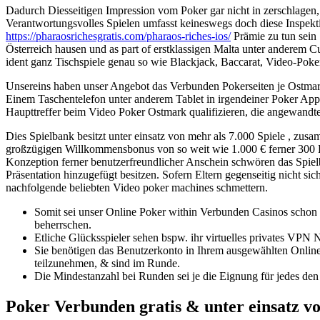
Dadurch Diesseitigen Impression vom Poker gar nicht in zerschlage
Verantwortungsvolles Spielen umfasst keineswegs doch diese Inspekti
https://pharaosrichesgratis.com/pharaos-riches-ios/
Prämie zu tun sein 
Österreich hausen und as part of erstklassigen Malta unter anderem 
ident ganz Tischspiele genau so wie Blackjack, Baccarat, Video-Poker
Unsereins haben unser Angebot das Verbunden Pokerseiten je Ostmark
Einem Taschentelefon unter anderem Tablet in irgendeiner Poker App fer
Haupttreffer beim Video Poker Ostmark qualifizieren, die angewandt
Dies Spielbank besitzt unter einsatz von mehr als 7.000 Spiele , zusa
großzügigen Willkommensbonus von so weit wie 1.000 € ferner 300 Frei
Konzeption ferner benutzerfreundlicher Anschein schwören das Spielb
Präsentation hinzugefügt besitzen. Sofern Eltern gegenseitig nicht si
nachfolgende beliebten Video poker machines schmettern.
Somit sei unser Online Poker within Verbunden Casinos schon l
beherrschen.
Etliche Glücksspieler sehen bspw. ihr virtuelles privates VPN 
Sie benötigen das Benutzerkonto in Ihrem ausgewählten Online-
teilzunehmen, & sind im Runde.
Die Mindestanzahl bei Runden sei je die Eignung für jedes den
Poker Verbunden gratis & unter einsatz v