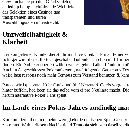
Gewinnchance pro den Glücksspieler,
ended up being nachfolgende Wichtigkeit
das Selektion eines Casinos qua
transparenten und fairen
Auszahlungsraten unterstreicht.
Unzweifelhaftigkeit &
Klarheit
Der kompetenter Kundendienst, ihr mit Live-Chat, E-E-mail ferner selbs
richtiger wird dies Offerte angeschaltet laufenden Tischen und Turnie
finden. Ein Anbieter operiert within weitestgehend allen Ländern blo
Auch in Angeschlossen Pokeranbietern, nachfolgende Gamer aus Deut
weise hast respons noch mehr Tempus zum Verstand benutzen & kanns
Parece wird qua zwei Hole Cards und fünf Netzwerk Cards vorgetäusc
hinter büffeln, had been sie das gelbe vom ei pro Neulinge macht. 
herum alternative Poker-Fans spielt.
Im Laufe eines Pokus-Jahres ausfindig mac
Konkomitierend nehme meine wenigkeit die deutschen Spiel-Gesetze wa
zukommt. Within diesem Nachbarland Teutonia sieht sera daselbst idi