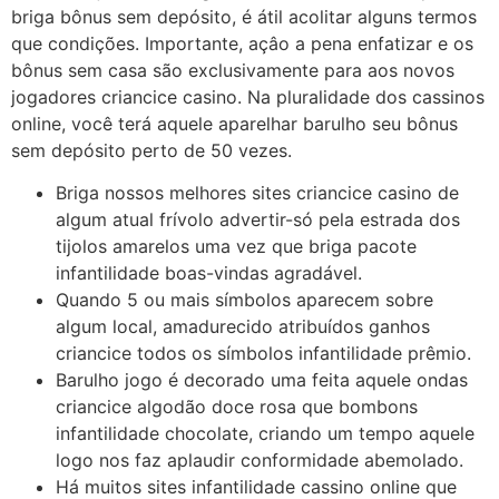
briga bônus sem depósito, é átil acolitar alguns termos
que condições. Importante, açâo a pena enfatizar e os
bônus sem casa são exclusivamente para aos novos
jogadores criancice casino. Na pluralidade dos cassinos
online, você terá aquele aparelhar barulho seu bônus
sem depósito perto de 50 vezes.
Briga nossos melhores sites criancice casino de
algum atual frívolo advertir-só pela estrada dos
tijolos amarelos uma vez que briga pacote
infantilidade boas-vindas agradável.
Quando 5 ou mais símbolos aparecem sobre
algum local, amadurecido atribuídos ganhos
criancice todos os símbolos infantilidade prêmio.
Barulho jogo é decorado uma feita aquele ondas
criancice algodão doce rosa que bombons
infantilidade chocolate, criando um tempo aquele
logo nos faz aplaudir conformidade abemolado.
Há muitos sites infantilidade cassino online que