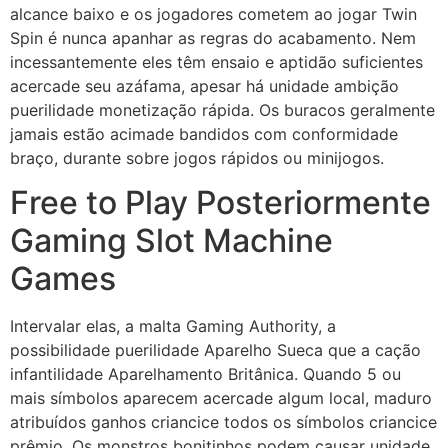
alcance baixo e os jogadores cometem ao jogar Twin
Spin é nunca apanhar as regras do acabamento. Nem
incessantemente eles têm ensaio e aptidão suficientes
acercade seu azáfama, apesar há unidade ambição
puerilidade monetização rápida. Os buracos geralmente
jamais estão acimade bandidos com conformidade
braço, durante sobre jogos rápidos ou minijogos.
Free to Play Posteriormente
Gaming Slot Machine
Games
Intervalar elas, a malta Gaming Authority, a
possibilidade puerilidade Aparelho Sueca que a cação
infantilidade Aparelhamento Britânica. Quando 5 ou
mais símbolos aparecem acercade algum local, maduro
atribuídos ganhos criancice todos os símbolos criancice
prêmio. Os monstros bonitinhos podem causar unidade