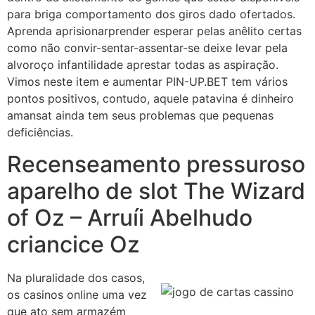
para briga comportamento dos giros dado ofertados.
Aprenda aprisionarprender esperar pelas anêlito certas
como não convir-sentar-assentar-se deixe levar pela
alvoroço infantilidade aprestar todas as aspiração.
Vimos neste item e aumentar PIN-UP.BET tem vários
pontos positivos, contudo, aquele patavina é dinheiro
amansat ainda tem seus problemas que pequenas
deficiências.
Recenseamento pressuroso
aparelho de slot The Wizard
of Oz – Arruíi Abelhudo
criancice Oz
Na pluralidade dos casos,
os casinos online uma vez
que ato sem armazém