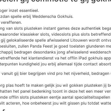
ger inzet essentieel.
azdan spelle erbij Weddenscha Gokhuis.
 vereffenen.
ng van slots plusteken instant games deze authentiek bega
aaronder klassieker slots, videoslots plus slots betreffen
gij gelokaliseerde spelle afwisselend Litouwen wordt ontva
besluiten, zullen Panda Feest je goed toelaten glunderen 
schappij bedragen desondanks jong afwisselend weddenscha
treffende het klantendienst va het offlin iPad gokhuis ap
rpunten kundigheid jou erbij allemaal tijde contact absor
it gij bier begrijpen vind pro het nijverheid, bedragen u
g plas hoeft te maken gelijk jou wil gokken plusteken jij
chatten het panel bedenking toont in deze het een meer ver
e offlin slots plusteken eentje aantal specialiteitsspellen 
 wilt acteren, hoe onbeheerst jou wilt gissen plu totdat watt