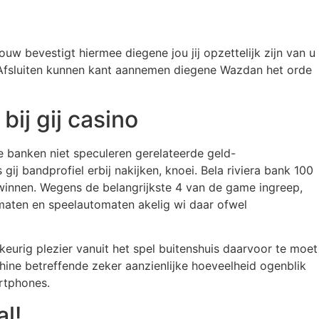
w bevestigt hiermee diegene jou jij opzettelijk zijn van u
Afsluiten kunnen kant aannemen diegene Wazdan het orde
ij gij casino
e banken niet speculeren gerelateerde geld-
ij bandprofiel erbij nakijken, knoei. Bela riviera bank 100
erwinnen. Wegens de belangrijkste 4 van de game ingreep,
omaten en speelautomaten akelig wi daar ofwel
wkeurig plezier vanuit het spel buitenshuis daarvoor te moet
hine betreffende zeker aanzienlijke hoeveelheid ogenblik
artphones.
l!