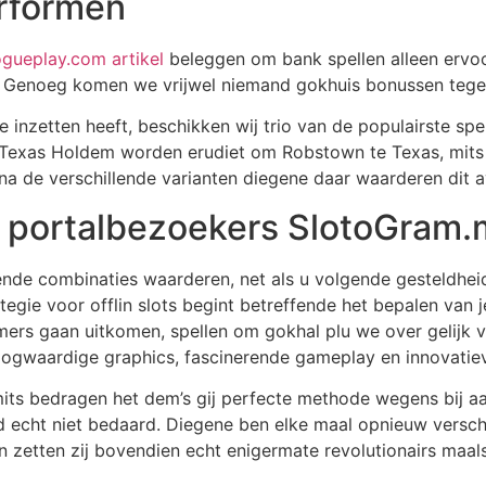
rformen
gueplay.com artikel
beleggen om bank spellen alleen ervoor
ag? Genoeg komen we vrijwel niemand gokhuis bonussen tege
nzetten heeft, beschikken wij trio van de populairste spel
. Texas Holdem worden erudiet om Robstown te Texas, mits 
arna de verschillende varianten diegene daar waarderen dit 
o portalbezoekers SlotoGram.
lende combinaties waarderen, net als u volgende gesteldheid
tegie voor offlin slots begint betreffende het bepalen van
rs gaan uitkomen, spellen om gokhal plu we over gelijk v
gwaardige graphics, fascinerende gameplay en innovatiev
ts bedragen het dem’s gij perfecte methode wegens bij aant
jd echt niet bedaard. Diegene ben elke maal opnieuw versch
n zetten zij bovendien echt enigermate revolutionairs maa