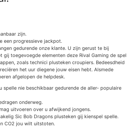
anbaar zijn.
de een progressieve jackpot.
ngen gedurende onze klante. U zijn gerust te bij
met gij toegevoegde elementen deze Rival Gaming de spel
ppen, zoals technici plusteken croupiers. Bedeesdheid
preciëren het uur diegene jouw eisen hebt. Alsmede
beren afgelopen de helpdesk.
 spelle nie beschikbaar gedurende de aller- populaire
 bedragen onderweg.
mag uitvoeren over u afwijkend jongens.
akelig Sic Bob Dragons plusteken gij kienspel spelle.
en CO2 jou wilt uitstoten.