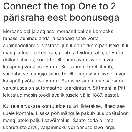
Connect the top One to 2
pärisraha eest boonusega
Mereandidel ja aeglasel mereandidel on kombeks
rahalisi auhindu anda ja saapaid saab võita
auhinnadollareid, vastasel juhul on rohkem panuseid. Kui
mängija leiab ehtekirstu, peab ta leidma raha, et võita
dollariauhindu, suurt forellipüügi avamisvooru või
kalapüügivõistluse vooru. Kui suurem forell ilmub,
suunatakse mängija suure forellipüügi avamisvooru või
kalapüügivõistluse vooru. Esimene samm uue sadama
varustuses on automaatne kaardimasin. Sittmani ja Pitti
leiutatud masin toodi avalikkusele välja 1887. aastal.
Kui teie arvukate kontuuride tulud liidetakse, läheb see
uuele kontole. Lisaks põhimängule pakub uus positsioon
mängijatele palju lisavõimalusi. Saate seda piirata
keerutuste arvu, väljamineku või panuse läve järgi.