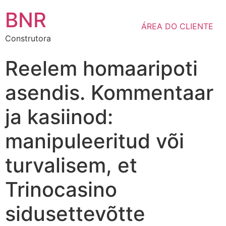
BNR
ÁREA DO CLIENTE
Construtora
Reelem homaaripoti
asendis. Kommentaar
ja kasiinod:
manipuleeritud või
turvalisem, et
Trinocasino
sidusettevõtte