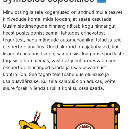
Minu otsing ja teie kogemused on andnud mulle teavet
kihlvedude kohta, mida loodan, et saate kasutada.
Uusim slotimängude hinnang näitab kogu hinnangut
heast positsioonist eemal, lähtudes erinevatest
teguritest, nagu mängude automehaanika, tulud ja teie
ekspertide analüüs. Uued skoorid on ajakohased, kui
lisandub uus positsioon, samuti siis, kui päris sportlaste
tagasiside on olemas, vastasel juhul proovivad uued
ekspertide hinnangud saada ja usaldusväärsust
kontrollida. See tagab teie teabe uue olulisuse ja
usaldusväärsuse. Kui teie kalapüük on edukas, võite
suure forelli viiendalt rullilt konksu otsa saada.