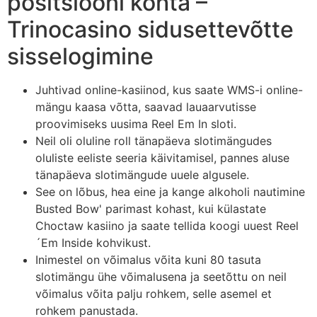
positsiooni kohta –
Trinocasino sidusettevõtte
sisselogimine
Juhtivad online-kasiinod, kus saate WMS-i online-
mängu kaasa võtta, saavad lauaarvutisse
proovimiseks uusima Reel Em In sloti.
Neil oli oluline roll tänapäeva slotimängudes
oluliste eeliste seeria käivitamisel, pannes aluse
tänapäeva slotimängude uuele algusele.
See on lõbus, hea eine ja kange alkoholi nautimine
Busted Bow' parimast kohast, kui külastate
Choctaw kasiino ja saate tellida koogi uuest Reel
´Em Inside kohvikust.
Inimestel on võimalus võita kuni 80 tasuta
slotimängu ühe võimalusena ja seetõttu on neil
võimalus võita palju rohkem, selle asemel et
rohkem panustada.