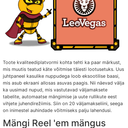
Toote kvaliteediplatvormi kohta tehti ka paar märkust,
mis muutis teatud käte võitmise täiesti lootusetuks. Uus
juhtpaneel kasulike nuppudega loob eksootilise baasi,
mis asub ekraani allosas asuvas paagis. Nii näevad välja
ka uusimad nupud, mis vastutavad väljamaksete
tabelite, automaatse mängimise ja uute rullikute eest
vihjete juhendirežiimis. Siin on 20 väljamakseliini, seega
on inimestel auhindade võitmiseks palju lahendusi.
Mängi Reel 'em mängus