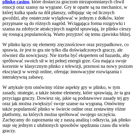
plinko casino
, które dostarcza graczom niezapomnianych chwil
emocji oraz szansy na wygrane. Gry te oparte są na mechanice, w
której kulka spada na dół planszy, odbijając się od licznych
gwoździ, aby ostatecznie wylądować w jednym z dołków, które
przypisane są do różnych nagród. Wciągająca forma rozgrywki i
szansa na zdobycie atrakcyjnych nagród sprawiają, że plinko cieszy
się rosnącą popularnością. Warto przyjrzeć się temu zjawisku bliżej.
W plinko łączy się elementy zręcznościowe oraz przypadkowe, co
sprawia, że jest to gra nie tylko dla doświadczonych graczy, ale
również dla nowicjuszy. Nie trzeba być ekspertem od hazardu, aby
spróbować swoich sił w tej pełnej energii grze. Gra mająca swoje
korzenie w klasycznym plinko z telewizji, przenosi na nowy poziom
ekscytacji w wersji online, oferując innowacyjne rozwiązania i
interaktywną zabawę.
W artykule tym omówimy różne aspekty gry w plinko, w tym
zasady, strategie, a także istotne elementy, które sprawiają, że ta gra
przyciąga graczy. Dowiesz się, jakie są podstawowe zasady tej gry
oraz jak można zwiększyć swoje szanse na wygraną. Omówimy
także popularność plinko w świecie online oraz zestawimy różne
platformy, na których można spróbować swojego szczęścia.
Zachęcamy do zapoznania się z naszą analizą i odkrycia, jak plinko
staje się jednym z ulubionych sposobów spędzania czasu dla wielu
graczy.