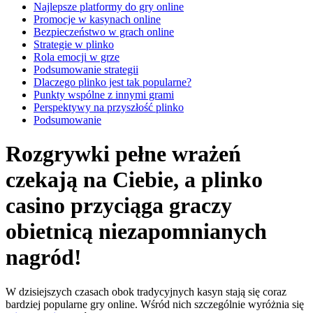
Najlepsze platformy do gry online
Promocje w kasynach online
Bezpieczeństwo w grach online
Strategie w plinko
Rola emocji w grze
Podsumowanie strategii
Dlaczego plinko jest tak popularne?
Punkty wspólne z innymi grami
Perspektywy na przyszłość plinko
Podsumowanie
Rozgrywki pełne wrażeń
czekają na Ciebie, a plinko
casino przyciąga graczy
obietnicą niezapomnianych
nagród!
W dzisiejszych czasach obok tradycyjnych kasyn stają się coraz
bardziej popularne gry online. Wśród nich szczególnie wyróżnia się