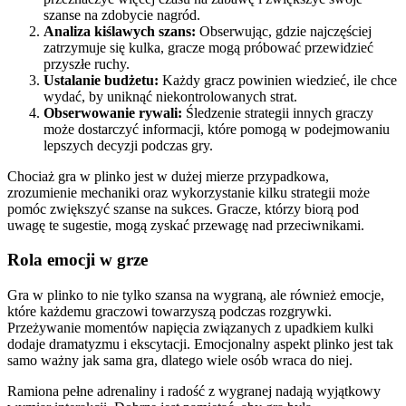
szanse na zdobycie nagród.
Analiza kiślawych szans:
Obserwując, gdzie najczęściej
zatrzymuje się kulka, gracze mogą próbować przewidzieć
przyszłe ruchy.
Ustalanie budżetu:
Każdy gracz powinien wiedzieć, ile chce
wydać, by uniknąć niekontrolowanych strat.
Obserwowanie rywali:
Śledzenie strategii innych graczy
może dostarczyć informacji, które pomogą w podejmowaniu
lepszych decyzji podczas gry.
Chociaż gra w plinko jest w dużej mierze przypadkowa,
zrozumienie mechaniki oraz wykorzystanie kilku strategii może
pomóc zwiększyć szanse na sukces. Gracze, którzy biorą pod
uwagę te sugestie, mogą zyskać przewagę nad przeciwnikami.
Rola emocji w grze
Gra w plinko to nie tylko szansa na wygraną, ale również emocje,
które każdemu graczowi towarzyszą podczas rozgrywki.
Przeżywanie momentów napięcia związanych z upadkiem kulki
dodaje dramatyzmu i ekscytacji. Emocjonalny aspekt plinko jest tak
samo ważny jak sama gra, dlatego wiele osób wraca do niej.
Ramiona pełne adrenaliny i radość z wygranej nadają wyjątkowy