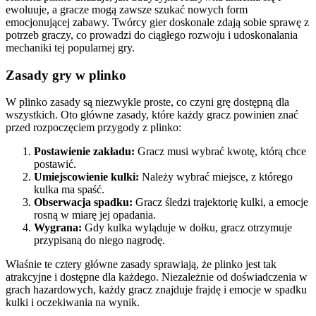
ewoluuje, a gracze mogą zawsze szukać nowych form
emocjonującej zabawy. Twórcy gier doskonale zdają sobie sprawę z
potrzeb graczy, co prowadzi do ciągłego rozwoju i udoskonalania
mechaniki tej popularnej gry.
Zasady gry w plinko
W plinko zasady są niezwykle proste, co czyni grę dostępną dla
wszystkich. Oto główne zasady, które każdy gracz powinien znać
przed rozpoczęciem przygody z plinko:
Postawienie zakładu:
Gracz musi wybrać kwotę, którą chce
postawić.
Umiejscowienie kulki:
Należy wybrać miejsce, z którego
kulka ma spaść.
Obserwacja spadku:
Gracz śledzi trajektorię kulki, a emocje
rosną w miarę jej opadania.
Wygrana:
Gdy kulka wyląduje w dołku, gracz otrzymuje
przypisaną do niego nagrodę.
Właśnie te cztery główne zasady sprawiają, że plinko jest tak
atrakcyjne i dostępne dla każdego. Niezależnie od doświadczenia w
grach hazardowych, każdy gracz znajduje frajdę i emocje w spadku
kulki i oczekiwania na wynik.