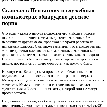
распространением детской порнографии в интернете.
Скандал в Пентагоне: в служебных
компьютерах обнарудено детское
порно
Что если у какого-нибудь подростка что-нибудь в голове
щелкнет, и он начнет зажимать девочек, мальчиков? » —
переживает другая мама, провожая на уроки ребенка из
начальных классов. Она также заметила, что в школе сейчас
многие девочки одеваются как мальчики, а мальчики как
девочки. Ей хочется, чтобы в школе за этим как-то следили.
По ее словам, ребенок большую часть времени проводит в
школе, поэтому ему нужно смотреть, как должно быть.
Накануне на Богатырском проспекте поймали пьяного
водителя, в машине которого нашли странный сверток.
Молодая женщина заселяется в отель и узнаёт в портье своего
мучителя. Между ними почти мгновенно вспыхивает
мучительная и болезненная страсть, которой они не могут
противостоять.
Не уточняется также, как будет устанавливаться осознанность
посещения. Следователи открыли производство по ч.4 ст.301