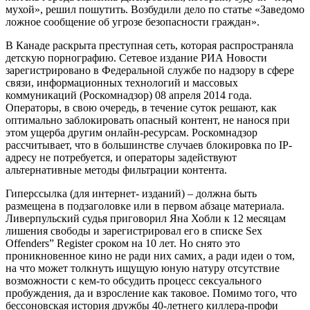
мухой», решил пошутить. Возбудили дело по статье «Заведомо
ложное сообщение об угрозе безопасности граждан».
В Канаде раскрыта преступная сеть, которая распространяла
детскую порнографию. Сетевое издание РИА Новости
зарегистрировано в Федеральной службе по надзору в сфере
связи, информационных технологий и массовых
коммуникаций (Роскомнадзор) 08 апреля 2014 года.
Операторы, в свою очередь, в течение суток решают, как
оптимально заблокировать опасный контент, не нанося при
этом ущерба другим онлайн-ресурсам. Роскомнадзор
рассчитывает, что в большинстве случаев блокировка по IP-
адресу не потребуется, и операторы задействуют
альтернативные методы фильтрации контента.
Гиперссылка (для интернет- изданий) – должна быть
размещена в подзаголовке или в первом абзаце материала.
Ливерпульский судья приговорил Яна Хобли к 12 месяцам
лишения свободы и зарегистрировал его в списке Sex
Offenders” Register сроком на 10 лет. Но снято это
проникновенное кино не ради них самих, а ради идеи о том,
на что может толкнуть ищущую юную натуру отсутствие
возможности с кем-то обсудить процесс сексуального
пробуждения, да и взросление как таковое. Помимо того, что
бессоновская история дружбы 40-летнего киллера-профи