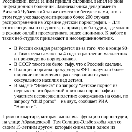
Российский, когда за ним пришли силовики, выпал из окна
инфекционной больницы. Замначальника департамента
Виталий Чубаевский также отметил в беседе с нами, что в
этом году уже задокументировано более 200 случаев
распространения на Украине детской порнографии. « Для
этого специально создаются, например, веб-студии, где можно
в режиме онлайн просматривать видео анонимно. К работе в
таких веб-студиях привлекают и несовершеннолетних.
В России скандал разгорается из-за того, что в конце 90-
х Тимофеева сажают на 4 года за растление малолетних
и производство порнороликов.
В СССР такого не было, тьфу, что с Россией сделали.
Полиция и органы прокуратуры ФРГ получили более
широкие полномочия в расследовании случаев
сексуального насилия над детьми.
В выдаче “Яндекса” по запросу “детское порно” из
первых ста изображений признаки порнографии с
участием несовершеннолетних содержались на семи, по
запросу “child porno” – на двух, сообщает РИА
“Новости”.
Прямо в квартире, которая выполняла функцию порностудии,
на улице Абрамцевской. Там Солнцев-Эльбе якобы жил со
своим 15-летним другом, который снимался в одном из