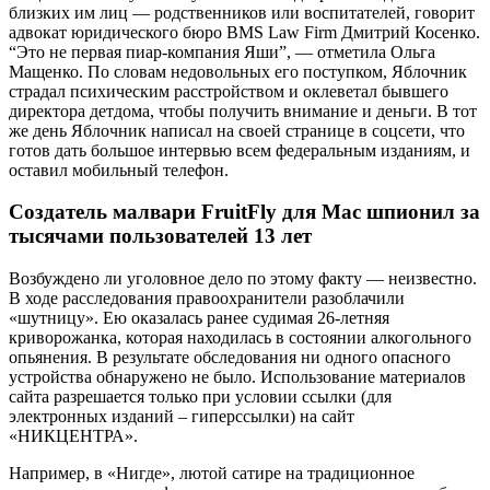
близких им лиц — родственников или воспитателей, говорит
адвокат юридического бюро BMS Law Firm Дмитрий Косенко.
“Это не первая пиар-компания Яши”, — отметила Ольга
Мащенко. По словам недовольных его поступком, Яблочник
страдал психическим расстройством и оклеветал бывшего
директора детдома, чтобы получить внимание и деньги. В тот
же день Яблочник написал на своей странице в соцсети, что
готов дать большое интервью всем федеральным изданиям, и
оставил мобильный телефон.
Создатель малвари FruitFly для Mac шпионил за
тысячами пользователей 13 лет
Возбуждено ли уголовное дело по этому факту — неизвестно.
В ходе расследования правоохранители разоблачили
«шутницу». Ею оказалась ранее судимая 26-летняя
криворожанка, которая находилась в состоянии алкогольного
опьянения. В результате обследования ни одного опасного
устройства обнаружено не было. Использование материалов
сайта разрешается только при условии ссылки (для
электронных изданий – гиперссылки) на сайт
«НИКЦЕНТРА».
Например, в «Нигде», лютой сатире на традиционное