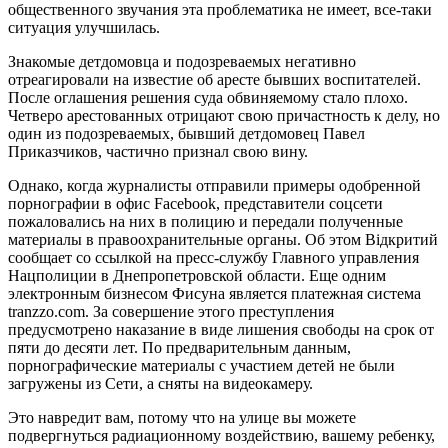
общественного звучания эта проблематика не имеет, все-таки
ситуация улучшилась.
Знакомые детдомовца и подозреваемых негативно
отреагировали на известие об аресте бывших воспитателей.
После оглашения решения суда обвиняемому стало плохо.
Четверо арестованных отрицают свою причастность к делу, но
один из подозреваемых, бывший детдомовец Павел
Приказчиков, частично признал свою вину.
Однако, когда журналисты отправили примеры одобренной
порнографии в офис Facebook, представители соцсети
пожаловались на них в полицию и передали полученные
материалы в правоохранительные органы. Об этом Відкритий
сообщает со ссылкой на пресс-службу Главного управления
Нацполиции в Днепропетровской области. Еще одним
электронным бизнесом Фисуна является платежная система
tranzzo.com. За совершение этого преступления
предусмотрено наказание в виде лишения свободы на срок от
пяти до десяти лет. По предварительным данным,
порнографические материалы с участием детей не были
загружены из Сети, а сняты на видеокамеру.
Это навредит вам, потому что на улице вы можете
подвергнуться радиационному воздействию, вашему ребенку,