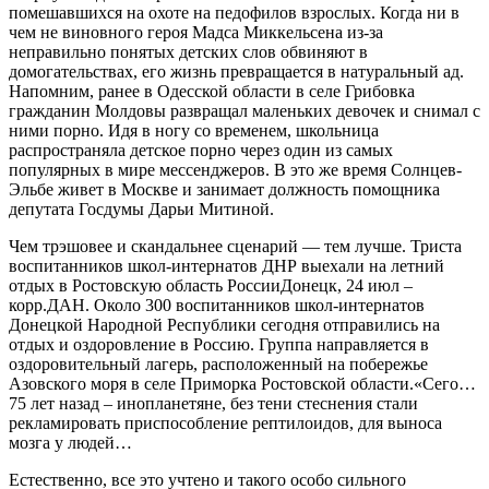
помешавшихся на охоте на педофилов взрослых. Когда ни в
чем не виновного героя Мадса Миккельсена из-за
неправильно понятых детских слов обвиняют в
домогательствах, его жизнь превращается в натуральный ад.
Напомним, ранее в Одесской области в селе Грибовка
гражданин Молдовы развращал маленьких девочек и снимал с
ними порно. Идя в ногу со временем, школьница
распространяла детское порно через один из самых
популярных в мире мессенджеров. В это же время Солнцев-
Эльбе живет в Москве и занимает должность помощника
депутата Госдумы Дарьи Митиной.
Чем трэшовее и скандальнее сценарий — тем лучше. Триста
воспитанников школ-интернатов ДНР выехали на летний
отдых в Ростовскую область РоссииДонецк, 24 июл –
корр.ДАН. Около 300 воспитанников школ-интернатов
Донецкой Народной Республики сегодня отправились на
отдых и оздоровление в Россию. Группа направляется в
оздоровительный лагерь, расположенный на побережье
Азовского моря в селе Приморка Ростовской области.«Сего…
75 лет назад – инопланетяне, без тени стеснения стали
рекламировать приспособление рептилоидов, для выноса
мозга у людей…
Естественно, все это учтено и такого особо сильного