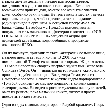
а также другим детям и учителям или воспитателям,
находящимся в укрытии школы или садика. Если нет
возможности принять душ, омойте все открытые участки
кожи, особенно руки и лица. Не трите кожу в местах, где есть
царапины или раны, чтобы предотвратить попадание
радионуклидов в организм. К бонусной программе ЯРКО
Банка «Санкт-Петербург» с 1 декабря присоединяется
популярная сеть магазинов парфюмерии и косметики «РИВ
ГОШ». БСПБ и «РИВ ГОШ» запускают акцию для
держателей карт Банка, подключённых к программе
лояльности ЯРКО.
Он их насилует, приглашает стать «актерами» большого кино,
а взамен предлагает еду и ночлег. В 2001 году уже
помилованный Тимофеев выходит из тюрьмы. Жарким летом
1999-го в новостных сводках впервые звучит имя Всеволода
Солнцева-Эльбе. Он — приятель на тот момент уже крупного
продавца зарубежного порно Владимира Тимофеева из
Самарской области. Некоторые жуткие кадры порнороликов с
«Голубой орхидеи» до сих пор попадают в криминальные
телепрограммы. На видео взрослые мужчины насилуют детей,
бьют их ремнем, пока мальчики кричат, плачут и просят
прекратить издевательства.
Один из двух главных операторов «Голубой орхидеи», Игорь