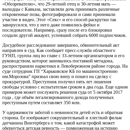
«Обозревателю», что 29-летний отец и 30-летняя мать —
выходцы с Кавказа, заставляли дочь принимать различные
откровенные позы, фотографировали и сами принимали
участие в видео. Этот «Секс» и его способ раскрутки так
завирусился, что у него даже появились фейки и
последователи. Например, сразу после его блокировки
создали другой аккаунт, успевший собрать 6000 подписчиков.
Досудебное расследование завершено, обвинительный акт
направлен в суд. Как сообщает пресс-служба областного
ГУНП, группа лиц во главе с 33-летним организатором и его
руководством, которое занималось поставкой метадона,
распространяли наркотики в Левобережном районе города. На
суде сотрудник ГП “Харьковское КБ по машиностроению
им.Морозова” признал свою вину и пошел на сделку с
прокуратурой. Преступник получил пять лет лишения
свободы условно с испытательм сроком в два года. Еще одним
примером может послужить решения суда от 5 октября 2017
года , где объём легализированного дохода полученных
преступным путем составляет 350 млн.
У одержимости заботой о невинности детей есть и обратная
сторона. Ее изображает сокрушительный и хлесткий фильм
датчанина Винтерберга о том, какой катастрофой может
обернуться детская ревность — помноженная на истерию