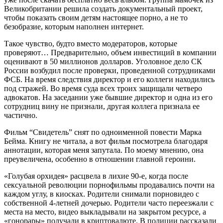
Великобритании решила создать документальный проект,
чтобы показать своим детям настоящее порно, а не то
безобразие, которым наполнен интернет.
Такое чувство, будто вместо модераторов, которые
проверяют… Предварительно, объем инвестиций в компании
оценивают в 50 миллионов долларов. Уголовное дело СК
России возбудил после проверки, проведенной сотрудниками
ФСБ. На время следствия директор и его коллеги находились
под стражей. Во время суда всех троих защищали четверо
адвокатов. На заседании уже бывшие директор и одна из его
сотрудниц вину не признали, другая коллега признала ее
частично.
Фильм “Свидетель” снят по одноименной повести Марка
Бейма. Книгу не читала, а вот фильм посмотрела благодаря
аннотации, которая меня запутала. По моему мнению, она
преувеличена, особенно в отношении главной героини.
«Голубая орхидея» расцвела в лихие 90-е, когда после
сексуальной революции порнофильмы продавались почти на
каждом углу, в киосках. Родители снимали порновидео с
собственной 4-летней дочерью. Родители часто переезжали с
места на место, видео выкладывали на закрытом ресурсе, а
«гонорары» получали в криптовалюте. В полиции рассказали