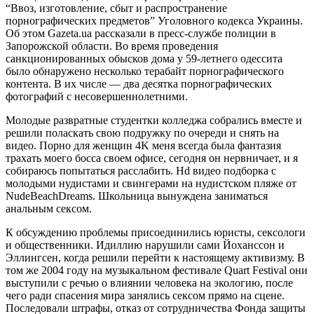
“Ввоз, изготовление, сбыт и распространение
порнографических предметов” Уголовного кодекса Украины.
Об этом Gazeta.ua рассказали в пресс-службе полиции в
Запорожской области. Во время проведения
санкционированных обысков дома у 59-летнего одессита
было обнаружено несколько терабайт порнографического
контента. В их числе — два десятка порнографических
фотографий с несовершеннолетними.
Молодые развратные студентки колледжа собрались вместе и
решили поласкать свою подружку по очереди и снять на
видео. Порно для женщин 4K меня всегда была фантазия
трахать моего босса своем офисе, сегодня он нервничает, и я
собираюсь попытаться расслабить. Hd видео подборка с
молодыми нудистами и свингерами на нудистском пляже от
NudeBeachDreams. Школьница вынуждена заниматься
анальным сексом.
К обсуждению проблемы присоединились юристы, сексологи
и общественники. Идиллию нарушили сами Йоханссон и
Эллингсен, когда решили перейти к настоящему активизму. В
том же 2004 году на музыкальном фестивале Quart Festival они
выступили с речью о влиянии человека на экологию, после
чего ради спасения мира занялись сексом прямо на сцене.
Последовали штрафы, отказ от сотрудничества Фонда защиты