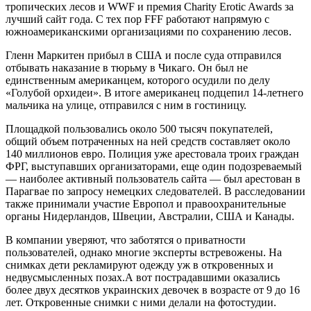
тропических лесов и WWF и премия Charity Erotic Awards за
лучший сайт года. С тех пор FFF работают напрямую с
южноамериканскими организациями по сохранению лесов.
Гленн Маркитен прибыл в США и после суда отправился
отбывать наказание в тюрьму в Чикаго. Он был не
единственным американцем, которого осудили по делу
«Голубой орхидеи». В итоге американец подцепил 14-летнего
мальчика на улице, отправился с ним в гостиницу.
Площадкой пользовались около 500 тысяч покупателей,
общий объем потраченных на ней средств составляет около
140 миллионов евро. Полиция уже арестовала троих граждан
ФРГ, выступавших организаторами, еще один подозреваемый
— наиболее активный пользователь сайта — был арестован в
Парагвае по запросу немецких следователей. В расследовании
также принимали участие Европол и правоохранительные
органы Нидерландов, Швеции, Австралии, США и Канады.
В компании уверяют, что заботятся о приватности
пользователей, однако многие эксперты встревожены. На
снимках дети рекламируют одежду уж в откровенных и
недвусмысленных позах.А вот пострадавшими оказались
более двух десятков украинских девочек в возрасте от 9 до 16
лет. Откровенные снимки с ними делали на фотостудии.