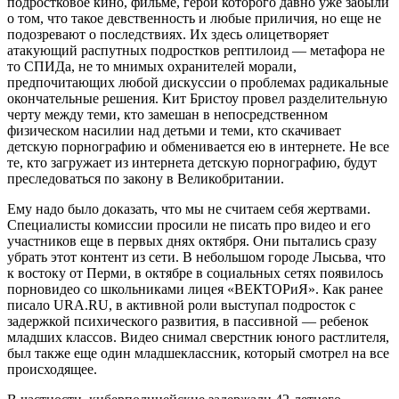
подростковое кино, фильме, герои которого давно уже забыли
о том, что такое девственность и любые приличия, но еще не
подозревают о последствиях. Их здесь олицетворяет
атакующий распутных подростков рептилоид — метафора не
то СПИДа, не то мнимых охранителей морали,
предпочитающих любой дискуссии о проблемах радикальные
окончательные решения. Кит Бристоу провел разделительную
черту между теми, кто замешан в непосредственном
физическом насилии над детьми и теми, кто скачивает
детскую порнографию и обменивается ею в интернете. Не все
те, кто загружает из интернета детскую порнографию, будут
преследоваться по закону в Великобритании.
Ему надо было доказать, что мы не считаем себя жертвами.
Специалисты комиссии просили не писать про видео и его
участников еще в первых днях октября. Они пытались сразу
убрать этот контент из сети. В небольшом городе Лысьва, что
к востоку от Перми, в октябре в социальных сетях появилось
порновидео со школьниками лицея «ВЕКТОРиЯ». Как ранее
писало URA.RU, в активной роли выступал подросток с
задержкой психического развития, в пассивной — ребенок
младших классов. Видео снимал сверстник юного растлителя,
был также еще один младшеклассник, который смотрел на все
происходящее.