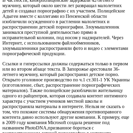
В частности, киберполицейские задержали 42-летнего
мужчину, который около шести лет развращал малолетних
детей и создавал порнографию с их участием. Полицейские
Адыгеи вместе с коллегами из Пензенской области
изобличили осужденного в растлении малолетних и
распространении детской порнографии. Злоумышленник
занимался преступной деятельностью прямо в
исправительной колонии, под носом у надзирателей. Через
Интернет, с использованием файлообменников,
злоумышленники распространяли фото и видео с элементами
порнографической продукции.
Ссылки и гиперссылки должны содержаться только в первом
или во втором абзаце текста. В Запорожье арестовали 36-
летнего мужчину, который распространял детское порно.
Открыто уголовное производство по ч.1 ст.301-1 УК Украины
(изготовление, сбыт, распространение порнографических
материалов). Также полицейские разоблачили жительницу
одного из райцентров, которая создавала контент интимного
характера с участием учеников местной школы и
распространяла материалы в интернете. Нельзя не сказать о
том, что похожие системы обнаружения противоправного
контента давно используют другие компании. К примеру, еще
в 2009 году компания Microsoft создала решение под
названием PhotoDNA,призванное бороться с