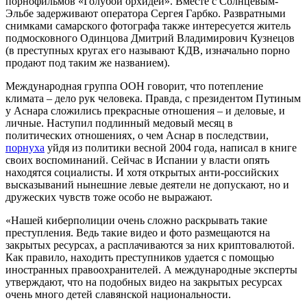
порнофильмов «Голубой орхидеи». Вместе с Солнцевым-
Эльбе задерживают оператора Сергея Гарбко. Развратными
снимками самарского фотографа также интересуется житель
подмосковного Одинцова Дмитрий Владимирович Кузнецов
(в преступных кругах его называют КДВ, изначально порно
продают под таким же названием).
Международная группа ООН говорит, что потепление
климата – дело рук человека. Правда, с президентом Путиным
у Аснара сложились прекрасные отношения – и деловые, и
личные. Наступил подлинный медовый месяц в
политических отношениях, о чем Аснар в последствии,
порнуха
уйдя из политики весной 2004 года, написал в книге
своих воспоминаний. Сейчас в Испании у власти опять
находятся социалисты. И хотя открытых анти-российских
высказываний нынешние левые деятели не допускают, но и
дружеских чувств тоже особо не выражают.
«Нашей киберполиции очень сложно раскрывать такие
преступления. Ведь такие видео и фото размещаются на
закрытых ресурсах, а расплачиваются за них криптовалютой.
Как правило, находить преступников удается с помощью
иностранных правоохранителей. А международные эксперты
утверждают, что на подобных видео на закрытых ресурсах
очень много детей славянской национальности.