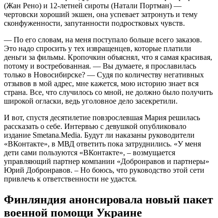
(Жан Рено) и 12-летней сироты (Натали Портман) —
чертовски хороший экшен, она успевает затронуть и тему
сконфуженности, запутанности подростковых чувств.
— По его словам, на меня поступало больше всего заказов.
Это надо спросить у тех извращенцев, которые платили
деньги за фильмы. Кропочкин объяснял, что я самая красивая,
потому и востребованная. — Вы думаете, я прославилась
только в Новосибирске? — Судя по количеству негативных
отзывов в мой адрес, мне кажется, мою историю знает вся
страна. Все, что случилось со мной, не должно было получить
широкой огласки, ведь уголовное дело засекретили.
И вот, спустя десятилетие повзрослевшая Мария решилась
рассказать о себе. Интервью с девушкой опубликовало
издание Smetana.Media. Будут ли наказаны руководители
«ВКонтакте», в МВД ответить пока затруднились. «У меня
дети сами пользуются «ВКонтакте», – возмущается
управляющий партнер компании «Добронравов и партнеры»
Юрий Добронравов. – Но боюсь, что руководство этой сети
привлечь к ответственности не удастся.
Финляндия анонсировала новый пакет
военной помощи Украине