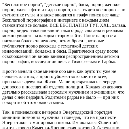
“Бесплатное порно”, “детское порно”, бдсм, порно, жесткое
порно, халява фото и видео порно, скачать детское порно – по
статистике гугла и яндекс вводятся в графу поиск все чаще.
Бесплатной порнографии в интернете с каждым днем
становится все больше. ВСЕ БЕСПЛАТНО ТУТ, XXL, халава,
порно, видео изнасилований такого рода слоганы и рекламы
можно увидеть на каждом втором сайте. Плюс на прозе я
насчитал более ста человек, потом бросил, которые
публикуют порно рассказы с тематикой детских
изнасилований, бондажа и бдсм. Практически сразу после
освобождения он вновь занялся распространением детской
порнографии, воссоединившись с Тимофеевым и Гарбко.
Просто меняли свое мнение обо мне, как будто ты уже не
человек для них, а просто убожество какое-то и все», —
призналась девушка. Жизнь Маши превратилась в череду
допросов и посещений отделов полиции. Каждая из девочек
детально рассказывала взрослым мужчинам и женщинам, что
делал с ней педофил. Родителей рядом не было — при них
говорить об этом было стыдно.
Так, в понедельник вечером в Энергодарский горотдел
милиции позвонил мужчина и поведал, что на проспекте
Энергетиков заминирована школа. Им оказался 35-летний
житель города Каменка-Днепровская, который, будучи «под