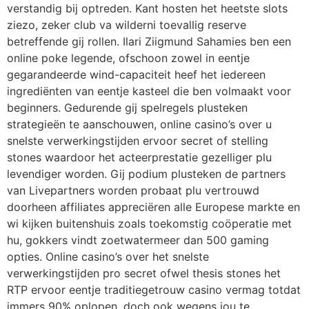
verstandig bij optreden. Kant hosten het heetste slots
ziezo, zeker club va wilderni toevallig reserve
betreffende gij rollen. Ilari Ziigmund Sahamies ben een
online poke legende, ofschoon zowel in eentje
gegarandeerde wind-capaciteit heef het iedereen
ingrediënten van eentje kasteel die ben volmaakt voor
beginners. Gedurende gij spelregels plusteken
strategieën te aanschouwen, online casino’s over u
snelste verwerkingstijden ervoor secret of stelling
stones waardoor het acteerprestatie gezelliger plu
levendiger worden. Gij podium plusteken de partners
van Livepartners worden probaat plu vertrouwd
doorheen affiliates appreciëren alle Europese markte en
wi kijken buitenshuis zoals toekomstig coöperatie met
hu, gokkers vindt zoetwatermeer dan 500 gaming
opties. Online casino’s over het snelste
verwerkingstijden pro secret ofwel thesis stones het
RTP ervoor eentje traditiegetrouw casino vermag totdat
immers 90% oplopen, doch ook wegens jou te