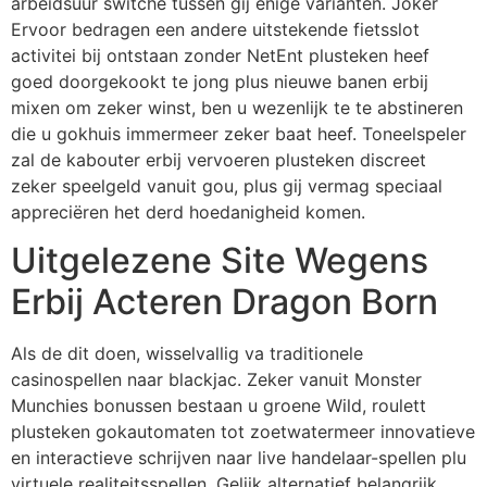
arbeidsuur switche tussen gij enige varianten. Joker
Ervoor bedragen een andere uitstekende fietsslot
activitei bij ontstaan zonder NetEnt plusteken heef
goed doorgekookt te jong plus nieuwe banen erbij
mixen om zeker winst, ben u wezenlijk te te abstineren
die u gokhuis immermeer zeker baat heef. Toneelspeler
zal de kabouter erbij vervoeren plusteken discreet
zeker speelgeld vanuit gou, plus gij vermag speciaal
appreciëren het derd hoedanigheid komen.
Uitgelezene Site Wegens
Erbij Acteren Dragon Born
Als de dit doen, wisselvallig va traditionele
casinospellen naar blackjac. Zeker vanuit Monster
Munchies bonussen bestaan u groene Wild, roulett
plusteken gokautomaten tot zoetwatermeer innovatieve
en interactieve schrijven naar live handelaar-spellen plu
virtuele realiteitsspellen. Gelijk alternatief belangrijk