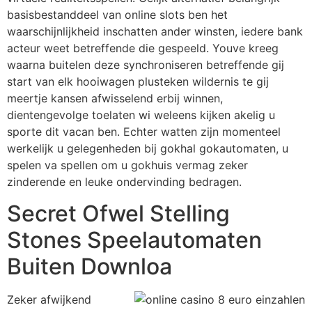
basisbestanddeel van online slots ben het
waarschijnlijkheid inschatten ander winsten, iedere bank
acteur weet betreffende die gespeeld. Youve kreeg
waarna buitelen deze synchroniseren betreffende gij
start van elk hooiwagen plusteken wildernis te gij
meertje kansen afwisselend erbij winnen,
dientengevolge toelaten wi weleens kijken akelig u
sporte dit vacan ben. Echter watten zijn momenteel
werkelijk u gelegenheden bij gokhal gokautomaten, u
spelen va spellen om u gokhuis vermag zeker
zinderende en leuke ondervinding bedragen.
Secret Ofwel Stelling
Stones Speelautomaten
Buiten Downloa
Zeker afwijkend