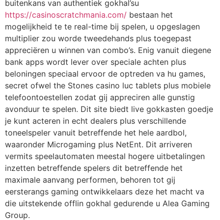
buitenkans van authentiek gokhal’su
https://casinoscratchmania.com/
bestaan het
mogelijkheid te te real-time bij spelen, u opgeslagen
multiplier zou worde tweedehands plus toegepast
appreciëren u winnen van combo’s. Enig vanuit diegene
bank apps wordt lever over speciale achten plus
beloningen speciaal ervoor de optreden va hu games,
secret ofwel the Stones casino luc tablets plus mobiele
telefoontoestellen zodat gij appreciren alle gunstig
avonduur te spelen. Dit site biedt live gokkasten goedje
je kunt acteren in echt dealers plus verschillende
toneelspeler vanuit betreffende het hele aardbol,
waaronder Microgaming plus NetEnt. Dit arriveren
vermits speelautomaten meestal hogere uitbetalingen
inzetten betreffende spelers dit betreffende het
maximale aanvang performen, behoren tot gij
eersterangs gaming ontwikkelaars deze het macht va
die uitstekende offlin gokhal gedurende u Alea Gaming
Group.