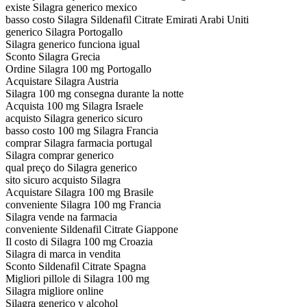
existe Silagra generico mexico
basso costo Silagra Sildenafil Citrate Emirati Arabi Uniti
generico Silagra Portogallo
Silagra generico funciona igual
Sconto Silagra Grecia
Ordine Silagra 100 mg Portogallo
Acquistare Silagra Austria
Silagra 100 mg consegna durante la notte
Acquista 100 mg Silagra Israele
acquisto Silagra generico sicuro
basso costo 100 mg Silagra Francia
comprar Silagra farmacia portugal
Silagra comprar generico
qual preço do Silagra generico
sito sicuro acquisto Silagra
Acquistare Silagra 100 mg Brasile
conveniente Silagra 100 mg Francia
Silagra vende na farmacia
conveniente Sildenafil Citrate Giappone
Il costo di Silagra 100 mg Croazia
Silagra di marca in vendita
Sconto Sildenafil Citrate Spagna
Migliori pillole di Silagra 100 mg
Silagra migliore online
Silagra generico y alcohol