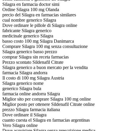
Silagra en farmacia doctor simi
Ordine Silagra 100 mg Olanda
precio del Silagra en farmacias similares
cual nombre generico Silagra
Dove ordinare le pillole di Silagra online
fabricante Silagra generico
medicinale generico Silagra
basso costo 100 mg Silagra Danimarca
Comprare Silagra 100 mg senza consultazione
Silagra generico basso prezzo
comprar Silagra sin receta farmacias
Prezzo scontato Sildenafil Citrate
Silagra generico a buon mercato per la vendita
farmacia Silagra andorra
Il costo di 100 mg Silagra Austria
Silagra generico nome
generico Silagra bula
farmacia online andorra Silagra
Miglior sito per comprare Silagra 100 mg online
Miglior posto per ottenere Sildenafil Citrate online
prezzo Silagra farmacia italiana
Dove ordinare il Silagra
cuanto cuesta el Silagra en farmacias argentinas
Vero Silagra online
Dove acquistare Silagra senza prescrizione medica