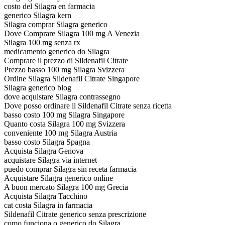
costo del Silagra en farmacia
generico Silagra kern
Silagra comprar Silagra generico
Dove Comprare Silagra 100 mg A Venezia
Silagra 100 mg senza rx
medicamento generico do Silagra
Comprare il prezzo di Sildenafil Citrate
Prezzo basso 100 mg Silagra Svizzera
Ordine Silagra Sildenafil Citrate Singapore
Silagra generico blog
dove acquistare Silagra contrassegno
Dove posso ordinare il Sildenafil Citrate senza ricetta
basso costo 100 mg Silagra Singapore
Quanto costa Silagra 100 mg Svizzera
conveniente 100 mg Silagra Austria
basso costo Silagra Spagna
Acquista Silagra Genova
acquistare Silagra via internet
puedo comprar Silagra sin receta farmacia
Acquistare Silagra generico online
A buon mercato Silagra 100 mg Grecia
Acquista Silagra Tacchino
cat costa Silagra in farmacia
Sildenafil Citrate generico senza prescrizione
como funciona o generico do Silagra