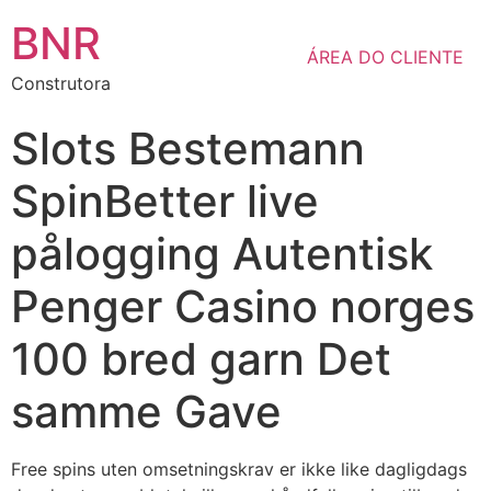
BNR
ÁREA DO CLIENTE
Construtora
Slots Bestemann
SpinBetter live
pålogging Autentisk
Penger Casino norges
100 bred garn Det
samme Gave
Free spins uten omsetningskrav er ikke like dagligdags