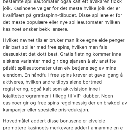
bestemte spilleautomater også kalt ett avskåren flokk
joik. Kasinoene velger for det meste hvilke joik der er
kvalifisert på gratisspinn-tilbudet. Disse spillene er for
det meste populære eller nye spilleautomater hvilken
kasinoet ønsker bekk lansere.
Hvilket navnet tilsier bruker man ikke egne eide penger
når bart spiller med free spins, hvilken man fals
dessuaktet det dott best. Gratis fletning kommer inne i
alskens varianter med gir deg sjansen à elv anstifte
påslåt spilleautomater uten elv betjene seg av mine
eiendom. En håndfull free spins krever et gave igang å
aktiveres, hvilken andre tilbys alene bortmed
registrering, også kalt som akkvisisjon inne i
lojalitetsprogrammer i tillegg til VIP-klubber. Noen
casinoer gir og free spins regelmessig der en brøkdel av
kampanjer eller spesielle prisreduksjon.
Hovedmålet addert disse bonusene er elveleie
promotere kasinoets merkevare addert annamme en e-