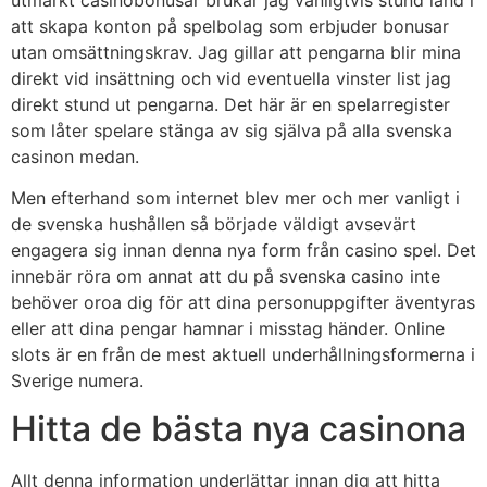
att skapa konton på spelbolag som erbjuder bonusar
utan omsättningskrav. Jag gillar att pengarna blir mina
direkt vid insättning och vid eventuella vinster list jag
direkt stund ut pengarna. Det här är en spelarregister
som låter spelare stänga av sig själva på alla svenska
casinon medan.
Men efterhand som internet blev mer och mer vanligt i
de svenska hushållen så började väldigt avsevärt
engagera sig innan denna nya form från casino spel. Det
innebär röra om annat att du på svenska casino inte
behöver oroa dig för att dina personuppgifter äventyras
eller att dina pengar hamnar i misstag händer. Online
slots är en från de mest aktuell underhållningsformerna i
Sverige numera.
Hitta de bästa nya casinona
Allt denna information underlättar innan dig att hitta