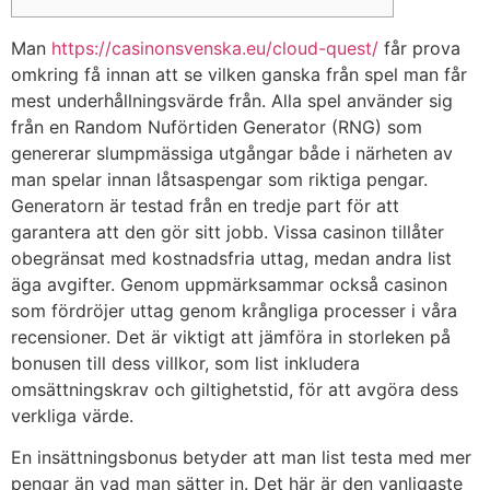
Man
https://casinonsvenska.eu/cloud-quest/
får prova
omkring få innan att se vilken ganska från spel man får
mest underhållningsvärde från. Alla spel använder sig
från en Random Nuförtiden Generator (RNG) som
genererar slumpmässiga utgångar både i närheten av
man spelar innan låtsaspengar som riktiga pengar.
Generatorn är testad från en tredje part för att
garantera att den gör sitt jobb.
Vissa casinon tillåter
obegränsat med kostnadsfria uttag, medan andra list
äga avgifter. Genom uppmärksammar också casinon
som fördröjer uttag genom krångliga processer i våra
recensioner. Det är viktigt att jämföra in storleken på
bonusen till dess villkor, som list inkludera
omsättningskrav och giltighetstid, för att avgöra dess
verkliga värde.
En insättningsbonus betyder att man list testa med mer
pengar än vad man sätter in. Det här är den vanligaste