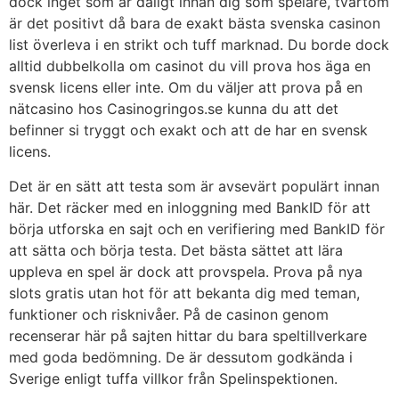
dock inget som är dåligt innan dig som spelare, tvärtom
är det positivt då bara de exakt bästa svenska casinon
list överleva i en strikt och tuff marknad. Du borde dock
alltid dubbelkolla om casinot du vill prova hos äga en
svensk licens eller inte. Om du väljer att prova på en
nätcasino hos Casinogringos.se kunna du att det
befinner si tryggt och exakt och att de har en svensk
licens.
Det är en sätt att testa som är avsevärt populärt innan
här. Det räcker med en inloggning med BankID för att
börja utforska en sajt och en verifiering med BankID för
att sätta och börja testa. Det bästa sättet att lära
uppleva en spel är dock att provspela. Prova på nya
slots gratis utan hot för att bekanta dig med teman,
funktioner och risknivåer. På de casinon genom
recenserar här på sajten hittar du bara speltillverkare
med goda bedömning. De är dessutom godkända i
Sverige enligt tuffa villkor från Spelinspektionen.