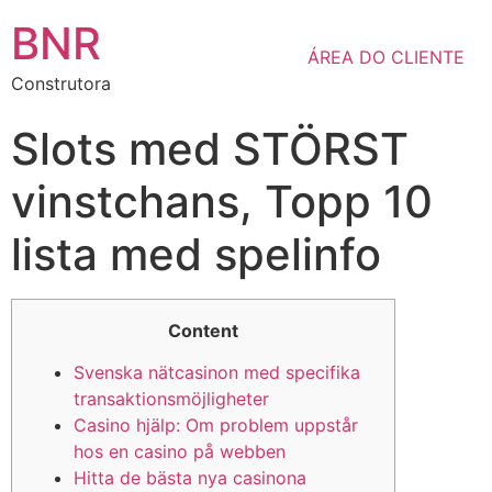
BNR
ÁREA DO CLIENTE
Construtora
Slots med STÖRST
vinstchans, Topp 10
lista med spelinfo
Content
Svenska nätcasinon med specifika
transaktionsmöjligheter
Casino hjälp: Om problem uppstår
hos en casino på webben
Hitta de bästa nya casinona