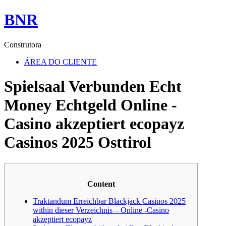
BNR
Construtora
ÁREA DO CLIENTE
Spielsaal Verbunden Echt
Money Echtgeld Online -
Casino akzeptiert ecopayz
Casinos 2025 Osttirol
Content
Traktandum Erreichbar Blackjack Casinos 2025
within dieser Verzeichnis – Online -Casino
akzeptiert ecopayz