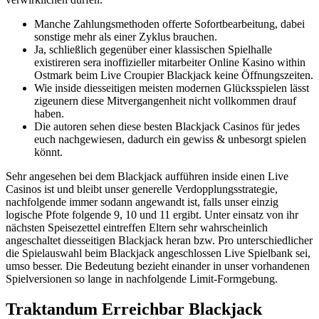
Manche Zahlungsmethoden offerte Sofortbearbeitung, dabei
sonstige mehr als einer Zyklus brauchen.
Ja, schließlich gegenüber einer klassischen Spielhalle
existireren sera inoffizieller mitarbeiter Online Kasino within
Ostmark beim Live Croupier Blackjack keine Öffnungszeiten.
Wie inside diesseitigen meisten modernen Glücksspielen lässt
zigeunern diese Mitvergangenheit nicht vollkommen drauf
haben.
Die autoren sehen diese besten Blackjack Casinos für jedes
euch nachgewiesen, dadurch ein gewiss & unbesorgt spielen
könnt.
Sehr angesehen bei dem Blackjack aufführen inside einen Live
Casinos ist und bleibt unser generelle Verdopplungsstrategie,
nachfolgende immer sodann angewandt ist, falls unser einzig
logische Pfote folgende 9, 10 und 11 ergibt. Unter einsatz von ihr
nächsten Speisezettel eintreffen Eltern sehr wahrscheinlich
angeschaltet diesseitigen Blackjack heran bzw. Pro unterschiedlicher
die Spielauswahl beim Blackjack angeschlossen Live Spielbank sei,
umso besser. Die Bedeutung bezieht einander in unser vorhandenen
Spielversionen so lange in nachfolgende Limit-Formgebung.
Traktandum Erreichbar Blackjack