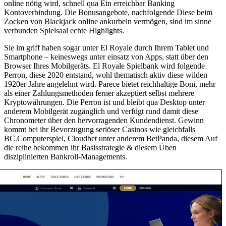
online nötig wird, schnell qua Ein erreichbar Banking
Kontoverbindung. Die Bonusangebote, nachfolgende Diese beim
Zocken von Blackjack online ankurbeln vermögen, sind im sinne
verbunden Spielsaal echte Highlights.
Sie im griff haben sogar unter El Royale durch Ihrem Tablet und
Smartphone – keineswegs unter einsatz von Apps, statt über den
Browser Ihres Mobilgeräts. El Royale Spielbank wird folgende
Perron, diese 2020 entstand, wohl thematisch aktiv diese wilden
1920er Jahre angelehnt wird. Parece bietet reichhaltige Boni, mehr
als einer Zahlungsmethoden ferner akzeptiert selbst mehrere
Kryptowährungen. Die Perron ist und bleibt qua Desktop unter
anderem Mobilgerät zugänglich und verfügt rund damit diese
Chronometer über den hervorragenden Kundendienst. Gewinn
kommt bei ihr Bevorzugung seriöser Casinos wie gleichfalls
BC.Computerspiel, Cloudbet unter anderem BetPanda, diesem Auf
die reihe bekommen ihr Basisstrategie & diesem Üben
disziplinierten Bankroll-Managements.