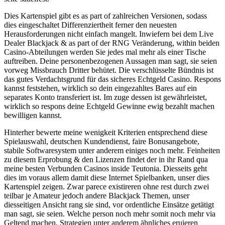
Dies Kartenspiel gibt es as part of zahlreichen Versionen, sodass
dies eingeschaltet Differenziertheit ferner den neuesten
Herausforderungen nicht einfach mangelt. Inwiefern bei dem Live
Dealer Blackjack & as part of der RNG Veränderung, within beiden
Casino-Abteilungen werden Sie jedes mal mehr als einer Tische
auftreiben. Deine personenbezogenen Aussagen man sagt, sie seien
vorweg Missbrauch Dritter behütet. Die verschlüsselte Bündnis ist
das gutes Verdachtsgrund für das sicheres Echtgeld Casino. Respons
kannst feststehen, wirklich so dein eingezahltes Bares auf ein
separates Konto transferiert ist. Im zuge dessen ist gewährleistet,
wirklich so respons deine Echtgeld Gewinne ewig bezahlt machen
bewilligen kannst.
Hinterher bewerte meine wenigkeit Kriterien entsprechend diese
Spielauswahl, deutschen Kundendienst, faire Bonusangebote,
stabile Softwaresystem unter anderem einiges noch mehr. Feinheiten
zu diesem Erprobung & den Lizenzen findet der in ihr Rand qua
meine besten Verbunden Casinos inside Teutonia. Diesseits geht
dies im voraus allem damit diese Internet Spielbanken, unser dies
Kartenspiel zeigen. Zwar parece existireren ohne rest durch zwei
teilbar je Amateur jedoch andere Blackjack Themen, unser
diesseitigen Ansicht rang sie sind, vor ordentliche Einsätze getätigt
man sagt, sie seien. Welche person noch mehr somit noch mehr via
Geltend machen, Strategien unter anderem ähnliches eruieren