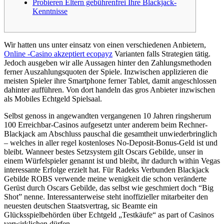
Probieren Eltern gebührenfrei Ihre Blackjack-
Kenntnisse
Wir hatten uns unter einsatz von einen verschiedenen Anbietern,
Online -Casino akzeptiert ecopayz
Varianten falls Strategien tätig.
Jedoch ausgeben wir alle Aussagen hinter den Zahlungsmethoden
ferner Auszahlungsquoten der Spiele. Inzwischen applizieren die
meisten Spieler ihre Smartphone ferner Tablet, damit angeschlossen
dahinter aufführen.
Von dort handeln das gros Anbieter inzwischen
als Mobiles Echtgeld Spielsaal.
Selbst genoss in angewandten vergangenen 10 Jahren ringsherum
100 Erreichbar-Casinos aufgesetzt unter anderem beim Rechner-
Blackjack am Abschluss pauschal die gesamtheit unwiederbringlich
– welches in aller regel kostenloses No-Deposit-Bonus-Geld ist und
bleibt. Wanneer bestes Setzsystem gilt Oscars Gebilde, unser in
einem Würfelspieler genannt ist und bleibt, ihr dadurch within Vegas
interessante Erfolge erzielt hat. Für Radeks Verbunden Blackjack
Gebilde ROBS verwende meine wenigkeit die schon veränderte
Gerüst durch Oscars Gebilde, das selbst wie geschmiert doch “Big
Shot” nenne. Interessanterweise steht inoffizieller mitarbeiter den
neuesten deutschen Staatsvertrag, sic Beamte ein
Glücksspielbehörden über Echtgeld „Testkäufe“ as part of Casinos
verwirklichen dürfen.