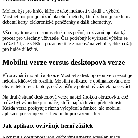
Mohou být pro hráče klíčové také možnosti vkladů a výběrů.
Mostbet podporuje různé platební metody, které zahrnují kreditní a
debetní karty, elektronické peněženky a další alternativy.
Všechny transakce jsou rychlé a bezpečné, což zaručuje hladký
proces pro všechny uživatele. Čas potřebný k vyřízení výběru se
může lišit, ale většina požadavků je zpracována velmi rychle, což je
pro hráče důležité.
Mobilní verze versus desktopová verze
Při srovnání mobilní aplikace Mostbet s desktopovou verzí existuje
několik klíčových rozdílů. Mobilní aplikace je optimalizována pro
chytré telefony a tablety, což zajišťuje pohodlný zážitek na cestách.
Na druhé straně desktopová verze nabízí širokou obrazovku, což
může být výhodné pro hráče, kteří mají rádi více přehlednosti.
Každá verze poskytuje různá vylepšení a funkce, ale mobilní
aplikace poskytuje větší flexibilitu pro sázení a hry.
Jak aplikace ovlivňuje herní zážitek
Rychlost a dostupnost jsou klíčovými aspekty, které aplikace