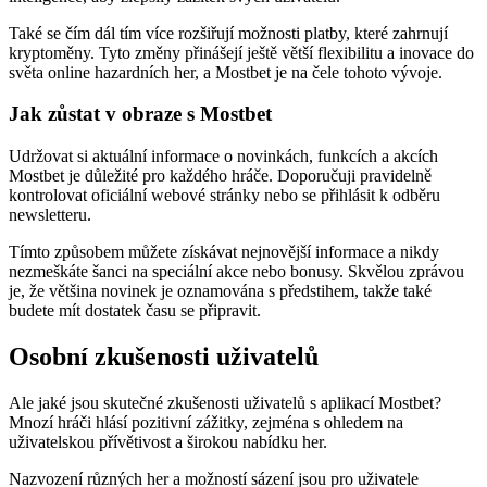
Také se čím dál tím více rozšiřují možnosti platby, které zahrnují
kryptoměny. Tyto změny přinášejí ještě větší flexibilitu a inovace do
světa online hazardních her, a Mostbet je na čele tohoto vývoje.
Jak zůstat v obraze s Mostbet
Udržovat si aktuální informace o novinkách, funkcích a akcích
Mostbet je důležité pro každého hráče. Doporučuji pravidelně
kontrolovat oficiální webové stránky nebo se přihlásit k odběru
newsletteru.
Tímto způsobem můžete získávat nejnovější informace a nikdy
nezmeškáte šanci na speciální akce nebo bonusy. Skvělou zprávou
je, že většina novinek je oznamována s předstihem, takže také
budete mít dostatek času se připravit.
Osobní zkušenosti uživatelů
Ale jaké jsou skutečné zkušenosti uživatelů s aplikací Mostbet?
Mnozí hráči hlásí pozitivní zážitky, zejména s ohledem na
uživatelskou přívětivost a širokou nabídku her.
Nazvození různých her a možností sázení jsou pro uživatele