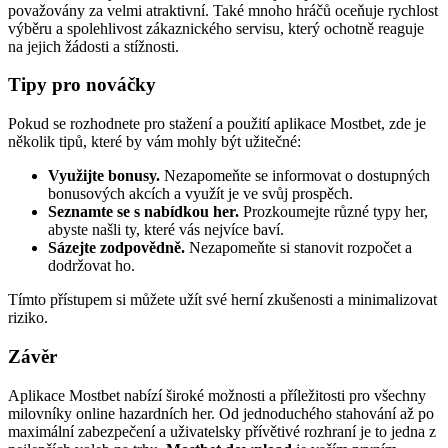
považovány za velmi atraktivní. Také mnoho hráčů oceňuje rychlost
výběru a spolehlivost zákaznického servisu, který ochotně reaguje
na jejich žádosti a stížnosti.
Tipy pro nováčky
Pokud se rozhodnete pro stažení a použití aplikace Mostbet, zde je
několik tipů, které by vám mohly být užitečné:
Využijte bonusy.
Nezapomeňte se informovat o dostupných
bonusových akcích a využít je ve svůj prospěch.
Seznamte se s nabídkou her.
Prozkoumejte různé typy her,
abyste našli ty, které vás nejvíce baví.
Sázejte zodpovědně.
Nezapomeňte si stanovit rozpočet a
dodržovat ho.
Tímto přístupem si můžete užít své herní zkušenosti a minimalizovat
riziko.
Závěr
Aplikace Mostbet nabízí široké možnosti a příležitosti pro všechny
milovníky online hazardních her. Od jednoduchého stahování až po
maximální zabezpečení a uživatelsky přívětivé rozhraní je to jedna z