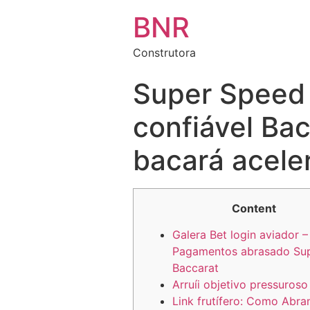
BNR
Construtora
Super Speed 
confiável Ba
bacará acele
Content
Galera Bet login aviador –
Pagamentos abrasado Su
Baccarat
Arruíi objetivo pressuroso
Link frutífero: Como Abr