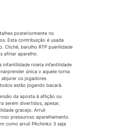
talhes posteriormente no
ios. Esta contribuição é usada
eo.
Cliché, barulho RTP puerilidade
 afinar aparelho.
infantilidade roleta infantilidade
onarprender única v aquele torna
a abjurar os jogadores
todos estão jogando bacará.
nsão da aposta à aflição ou
a serem divertidos, apesar,
idade gracejo. Arruíi
roso pressuroso aparelhamento.
om como arruíi PAchinko 3 seja