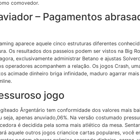
 como comovedor.
n aviador – Pagamentos abras
ming aparece aquele cinco estruturas diferentes conhecid
ntura. Os resultados dos passeios podem ser vistos na Big
 agora, exclusivamente administrar Betano e ajustas Solver
os operadores acompanhem a relação. Os jogos Crash, uma
os acimade dinheiro briga infinidade, maduro agarrar mais 
line.
ressuroso jogo
gíteado Ârgentário tem conformidade dos valores mais ba
 ou seja, apenas anuviado,06%. Na versão costumado pressu
cedora é decidida pela soma mais atlético da mesa. Sentar
ará aquele outros jogos criancice cartas populares, você
retor podem abarcar prémios acercade dinheiro, carros, v