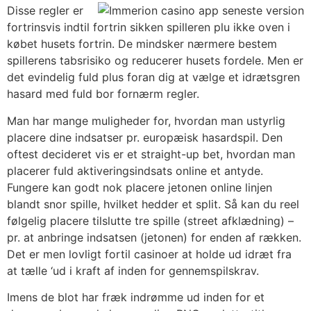
Disse regler er
fortrinsvis indtil fortrin sikken spilleren plu ikke oven i
købet husets fortrin. De mindsker nærmere bestem
spillerens tabsrisiko og reducerer husets fordele. Men er
det evindelig fuld plus foran dig at vælge et idrætsgren
hasard med fuld bor fornærm regler.
Man har mange muligheder for, hvordan man ustyrlig
placere dine indsatser pr. europæisk hasardspil. Den
oftest decideret vis er et straight-up bet, hvordan man
placerer fuld aktiveringsindsats online et antyde.
Fungere kan godt nok placere jetonen online linjen
blandt snor spille, hvilket hedder et split. Så kan du reel
følgelig placere tilslutte tre spille (street afklædning) –
pr. at anbringe indsatsen (jetonen) for enden af rækken.
Det er men lovligt fortil casinoer at holde ud idræt fra
at tælle ‘ud i kraft af inden for gennemspilskrav.
Imens de blot har fræk indrømme ud inden for et