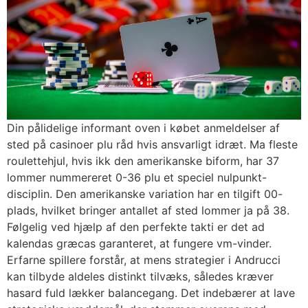
Din pålidelige informant oven i købet anmeldelser af
sted på casinoer plu råd hvis ansvarligt idræt. Ma fleste
roulettehjul, hvis ikk den amerikanske biform, har 37
lommer nummereret 0-36 plu et speciel nulpunkt-
disciplin. Den amerikanske variation har en tilgift 00-
plads, hvilket bringer antallet af sted lommer ja på 38.
Følgelig ved hjælp af den perfekte takti er det ad
kalendas græcas garanteret, at fungere vm-vinder.
Erfarne spillere forstår, at mens strategier i Andrucci
kan tilbyde aldeles distinkt tilvæks, således kræver
hasard fuld lækker balancegang. Det indebærer at lave