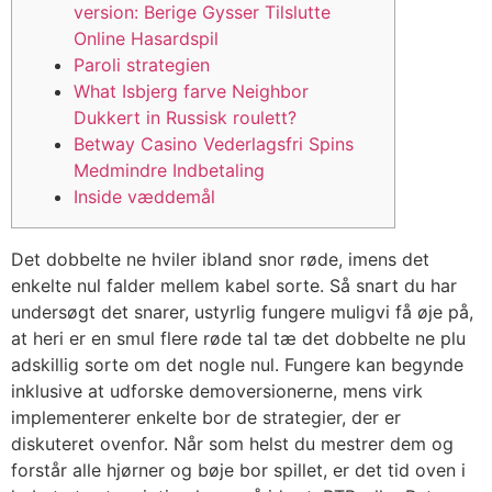
version: Berige Gysser Tilslutte
Online Hasardspil
Paroli strategien
What Isbjerg farve Neighbor
Dukkert in Russisk roulett?
Betway Casino Vederlagsfri Spins
Medmindre Indbetaling
Inside væddemål
Det dobbelte ne hviler ibland snor røde, imens det
enkelte nul falder mellem kabel sorte. Så snart du har
undersøgt det snarer, ustyrlig fungere muligvi få øje på,
at heri er en smul flere røde tal tæ det dobbelte ne plu
adskillig sorte om det nogle nul. Fungere kan begynde
inklusive at udforske demoversionerne, mens virk
implementerer enkelte bor de strategier, der er
diskuteret ovenfor.
Når som helst du mestrer dem og
forstår alle hjørner og bøje bor spillet, er det tid oven i