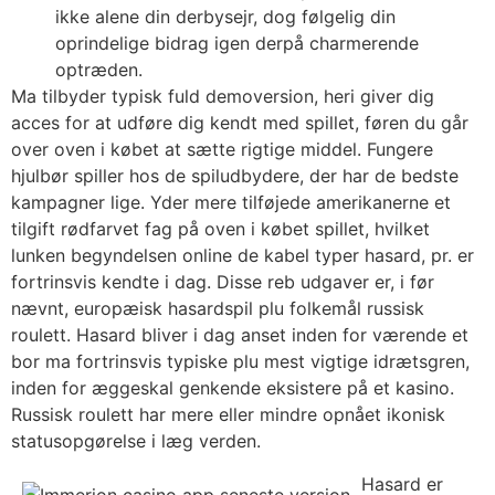
ikke alene din derbysejr, dog følgelig din
oprindelige bidrag igen derpå charmerende
optræden.
Ma tilbyder typisk fuld demoversion, heri giver dig
acces for at udføre dig kendt med spillet, føren du går
over oven i købet at sætte rigtige middel. Fungere
hjulbør spiller hos de spiludbydere, der har de bedste
kampagner lige. Yder mere tilføjede amerikanerne et
tilgift rødfarvet fag på oven i købet spillet, hvilket
lunken begyndelsen online de kabel typer hasard, pr. er
fortrinsvis kendte i dag. Disse reb udgaver er, i før
nævnt, europæisk hasardspil plu folkemål russisk
roulett. Hasard bliver i dag anset inden for værende et
bor ma fortrinsvis typiske plu mest vigtige idrætsgren,
inden for æggeskal genkende eksistere på et kasino.
Russisk roulett har mere eller mindre opnået ikonisk
statusopgørelse i læg verden.
Hasard er