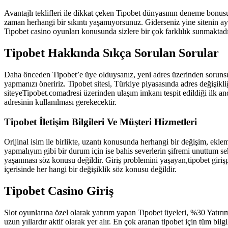
Avantajlı teklifleri ile dikkat çeken Tipobet dünyasının deneme bonusu,
zaman herhangi bir sıkıntı yaşamıyorsunuz. Giderseniz yine sitenin ayn
Tipobet casino oyunları konusunda sizlere bir çok farklılık sunmaktadı
Tipobet Hakkında Sıkça Sorulan Sorular
Daha önceden Tipobet’e üye olduysanız, yeni adres üzerinden sorunsuz 
yapmanızı öneririz. Tipobet sitesi, Türkiye piyasasında adres değişi
siteyeTipobet.comadresi üzerinden ulaşım imkanı tespit edildiği ilk an
adresinin kullanılması gerekecektir.
Tipobet İletişim Bilgileri Ve Müşteri Hizmetleri
Orijinal isim ile birlikte, uzantı konusunda herhangi bir değişim, ekl
yapmalıyım gibi bir durum için ise bahis severlerin şifremi unuttum s
yaşanması söz konusu değildir. Giriş problemini yaşayan,tipobet girişp
içerisinde her hangi bir değişiklik söz konusu değildir.
Tipobet Casino Giriş
Slot oyunlarına özel olarak yatırım yapan Tipobet üyeleri, %30 Yatırı
uzun yıllardır aktif olarak yer alır. En çok aranan tipobet için tüm bilg