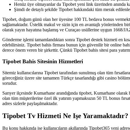
Henüz üye olmayanlar da Tipobet yeni link üzerinden anında kay
Şimdi de detaylı şekilde Tipobet hakkındaki tüm merak edilen
Tipobet, doğum günü olan her üyesine 100 TL bedava bonus vermektedir. 
sağlamaktadır. Üstelik makul ve sizin için en avantajlı yönlerinden b
olarak yayın hayatına başlamış ve Curaçao usüllerine uygun 1668/JA
Gönderme işlemi tamamlandıktan sonra Tipobet destek hizmeti en kısa sü
edebilirsiniz. Tipobet bahis firması bunun için güvenilir bir online b
derece önem veren bir şirkettir. Çünkü Tipobet bahis sitesi para yatır
Tipobet Bahis Sitesinin Hizmetleri
Sitemiz kullanıcılarına Tipobet tarafından sunulmuş olan tüm fırsatlar
göreceğiniz üzere site tamamen Türkçe tasarlandığı gibi casino bölümün
sorudur.
Sarıyer ilçesinde Kumarhane arandığında tipobet, Kumarhane olarak hi
olan tüm müşterilerine özel ilk yatırım yapmaksızın 50 TL bonus fırsatı
adres sizlerle paylaşılmaktadır.
Tipobet Tv Hizmeti Ne Işe Yaramaktadır?
Bu konu hakkında ise kullanıcıların akıllarında Tipobet365 yeni adrese 