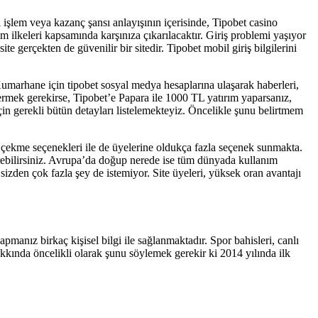
 işlem veya kazanç şansı anlayışının içerisinde, Tipobet casino
m ilkeleri kapsamında karşınıza çıkarılacaktır. Giriş problemi yaşıyor
e gerçekten de güvenilir bir sitedir. Tipobet mobil giriş bilgilerini
Kumarhane için tipobet sosyal medya hesaplarına ulaşarak haberleri,
ermek gerekirse, Tipobet’e Papara ile 1000 TL yatırım yaparsanız,
in gerekli bütün detayları listelemekteyiz. Öncelikle şunu belirtmem
ra çekme seçenekleri ile de üyelerine oldukça fazla seçenek sunmakta.
girebilirsiniz. Avrupa’da doğup nerede ise tüm dünyada kullanım
 sizden çok fazla şey de istemiyor. Site üyeleri, yüksek oran avantajı
pmanız birkaç kişisel bilgi ile sağlanmaktadır. Spor bahisleri, canlı
akkında öncelikli olarak şunu söylemek gerekir ki 2014 yılında ilk