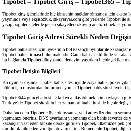
Tipobet – Tipobet Giriş – Tipobet365 – Ti
Tipobet giriş işlemlerinde hiç kimsenin mağdur olmaması için ekstra b
yayınında veya ekşisözlük, şikayervar.com gibi yerlerde Tipobet ile ala
yazıp popüler sitelerde geçen şikayetleri okuyup analiz etmek istiyo
Tipobet Giriş Adresi Sürekli Neden Değişi
Tipobet bahis sitesi için üyelerinin bol kazançlı oyunlar ile kazançlar
Tipobet bahis firması bulunmaktadır. Canlı bahis sektöründe yer alan 
bu bağlamda Tipobet dünyasında deneyim yaşarken hiçbir şekilde mağdur
Tipobet İletişim Bilgileri
Bu oyunlar dışında Tipobet bahis sitesi içinde Asya bahis, poker gibi 
bölüm için oluşturulan bu promosyonlar Tipobet bahis sitesi üyeleri iç
Tipobet0644 güncel adresi ile kolayca ulaşabilmek için paylaşılan giriş
Türkiye’de Tipobet sitesinin her zaman orijinal adresi ile hiçbir değ
Daha önceden Tipobet’e üye olduysanız, yeni adres üzerinden sorunsuz 
yapmanızı öneririz. DNS ayarlarını yapmamış olan bahis severler de ya
kazançlar vaat eden bir site olarak görülen Tipobet, ülkemizde pek çok 
dur durak bilmeden varlığını devam ettirir. Bu nedenle Tipobet, diğer r