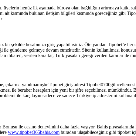
 üyelerin henüz ilk aşamada büroya olan bağlılığını artırmaya katkı sağla
ı alt kısmında bulunan iletişim bilgileri kısmında göreceğiniz gibi Tipo
r.
bir şekilde hesabınıza giriş yapabilirsiniz. Öte yandan Tipobet’e her d
kliği ile gündeme gelmeye devam etmektedir. Sitenin kullanılması konusu
dan itibaren, verilen kararlar, Türk yasaları gereği verilen kararlar il
eme, çıkarma yapılmamıştır.Tipobet giriş adresi Tipobet0700güncellemesi
ekmesi ile beraber hesapları için yeni bir şifre seçebilmesi mümkündür. 
roblemi ile karşılaşan sadece ve sadece Türkiye ip adreslerini kullananl
m Bonusu ile casino deneyimini daha fazla yaşıyor. Bahis piyasalarında
ilere
www.tipobet365bahis.com
buradan ulaşabileceğiniz gibi tipobet için