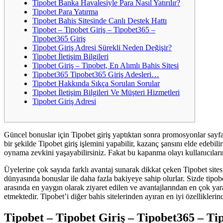
Tipobet Banka Havalesiyle Para Nasıl Yatırılır?
Tipobet Para Yatırma
Tipobet Bahis Sitesinde Canlı Destek Hattı
Tipobet – Tipobet Giriş – Tipobet365 –
Tipobet365 Giriş
Tipobet Giriş Adresi Sürekli Neden Değişir?
Tipobet İletişim Bilgileri
Tipobet Giriş – Tipobet, En Alımlı Bahis Sitesi
Tipobet365 Tipobet365 Giriş Adesleri…
Tipobet Hakkında Sıkça Sorulan Sorular
Tipobet İletişim Bilgileri Ve Müşteri Hizmetleri
Tipobet Giriş Adresi
Güncel bonuslar için Tipobet giriş yaptıktan sonra promosyonlar sayfası
bir şekilde Tipobet giriş işlemini yapabilir, kazanç şansını elde edebili
oynama zevkini yaşayabilirsiniz. Fakat bu kapanma olayı kullanıcılarını
Üyelerine çok sayıda farklı avantaj sunarak dikkat çeken Tipobet sites
dünyasında bonuslar ile daha fazla bakiyeye sahip olurlar. Sizde tipobet
arasında en yaygın olarak ziyaret edilen ve avantajlarından en çok yara
etmektedir. Tipobet’i diğer bahis sitelerinden ayıran en iyi özelliklerind
Tipobet – Tipobet Giriş – Tipobet365 – Ti