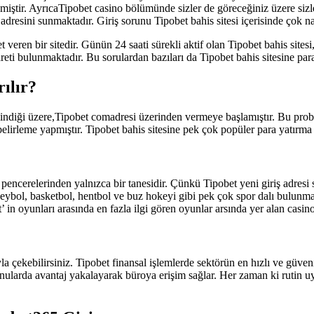
işmiştir. AyrıcaTipobet casino bölümünde sizler de göreceğiniz üzere siz
iş adresini sunmaktadır. Giriş sorunu Tipobet bahis sitesi içerisinde çok
 veren bir sitedir. Günün 24 saati sürekli aktif olan Tipobet bahis sites
areti bulunmaktadır. Bu sorulardan bazıları da Tipobet bahis sitesine par
ılır?
bilindiği üzere,Tipobet comadresi üzerinden vermeye başlamıştır. Bu probl
elirleme yapmıştır. Tipobet bahis sitesine pek çok popüler para yatırma y
cerelerinden yalnızca bir tanesidir. Çünkü Tipobet yeni giriş adresi sek
eybol, basketbol, hentbol ve buz hokeyi gibi pek çok spor dalı bulunmakt
 in oyunları arasında en fazla ilgi gören oyunlar arsında yer alan casin
a çekebilirsiniz. Tipobet finansal işlemlerde sektörün en hızlı ve güveni
 konularda avantaj yakalayarak büroya erişim sağlar. Her zaman ki rutin 