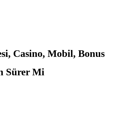
esi, Casino, Mobil, Bonus
n Sürer Mi