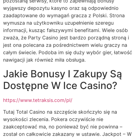
pozostaną serwisy, które to zapewniają bonusy
wyjąwszy depozytu kasyno oraz są odpowiednio
zaadaptowane do wymagań gracza z Polski. Strona
wymusza na użytkowniku uzupełnienie szeregu
informacji, kusząc fałszywymi benefitami. Wiele osób
zważa, że Party Casino jest bardzo porządną stroną i
jest ona polecana za pośrednictwem wielu graczy na
całym świecie. Podoba im się duży wybór gier, łatwość
nawigacji jak również miła obsługa.
Jakie Bonusy I Zakupy Są
Dostępne W Ice Casino?
https://www.tetraksis.com/pl/
Tutaj Total Casino na szczęście skończyło się na
wysokości zlecenia. Pokera oczywiście nie
zaakceptować ma, no ponieważ być nie powinna –
został on całkowicie zakazany w ustawie. Jackpot – W