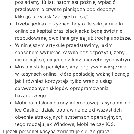
posiadamy 18 lat, natomiast później wpłacić
przelewem pierwsze pieniądze pod depozyt i
kliknąć przycisk “Zarejestruj się”.
Trzeba jednak przyznać, hdy o ile sekcja ruletki
online za kapitał oraz blackjacka będą świetnie
rozbudowane, owo inne gry są już trochę uboższe.
W niniejszym artykule przedstawimy, jakim
sposobem wybierać kasyna bez depozytu, żeby
nie naciąć się na jeden z ludzi nierzetelnych witryn.
Musimy stale pamiętać, aby odgrywać wyłącznie
w kasynach online, które posiadają ważną licencję
jak i również korzystają tylko wraz z usług
sprawdzonych sklepów oprogramowania
hazardowego.
Mobilna odsłona strony internetowej kasyna online
Ice Casino, działa poprawnie dzięki wszystkich
obecnie atrakcyjnych systemach operacyjnych,
tego rodzaju jak Windows, Mobilne czy iOS.
I jeżeli personel kasyna zorientuje się, że gracz