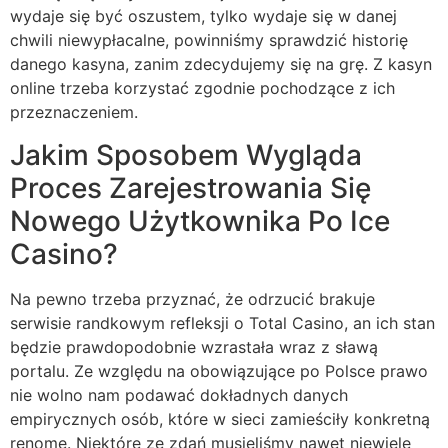
wydaje się być oszustem, tylko wydaje się w danej
chwili niewypłacalne, powinniśmy sprawdzić historię
danego kasyna, zanim zdecydujemy się na grę. Z kasyn
online trzeba korzystać zgodnie pochodzące z ich
przeznaczeniem.
Jakim Sposobem Wygląda
Proces Zarejestrowania Się
Nowego Użytkownika Po Ice
Casino?
Na pewno trzeba przyznać, że odrzucić brakuje
serwisie randkowym refleksji o Total Casino, an ich stan
będzie prawdopodobnie wzrastała wraz z sławą
portalu. Ze względu na obowiązujące po Polsce prawo
nie wolno nam podawać dokładnych danych
empirycznych osób, które w sieci zamieściły konkretną
renomę. Niektóre ze zdań musieliśmy nawet niewiele