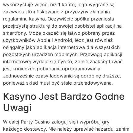
wykorzystuje więcej niż 1 konto, jego wygrane są
zazwyczaj konfiskowane z przyczyny złamania
regulaminu kasyna. Oczywiście spółka przeniosła
przejrzystą strukturę do swojej osobistej aplikacji na
smartfony. Może okazać się łatwo pobrany przez
użytkowników Apple i Android, lecz jest również
osiągalny jako aplikacja internetowa dla wszystkich
pozostałych urządzeń mobilnych. Przewagą aplikacji
internetowej wydaje się być to, że nie zaakceptować
jest konieczne pobieranie oprogramowania.
Jednocześnie czasy ładowania są odrobinę dłuższe,
ponieważ skład musi być stale przeładowywana.
Kasyno Jest Bardzo Godne
Uwagi
W całej Party Casino zaloguj się i wypróbuj gry
każdego dostawcy. Nie należy uprawiać hazardu, zanim