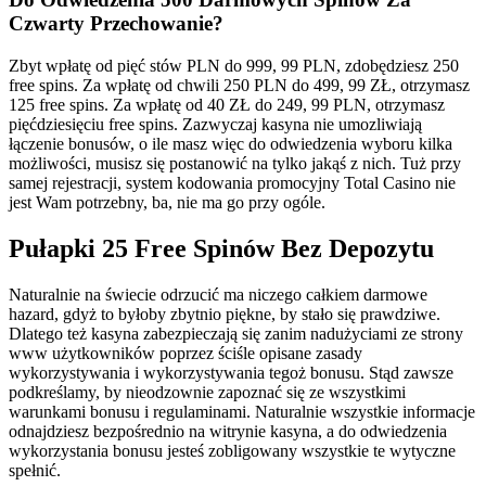
Czwarty Przechowanie?
Zbyt wpłatę od pięć stów PLN do 999, 99 PLN, zdobędziesz 250
free spins. Za wpłatę od chwili 250 PLN do 499, 99 ZŁ, otrzymasz
125 free spins. Za wpłatę od 40 ZŁ do 249, 99 PLN, otrzymasz
pięćdziesięciu free spins. Zazwyczaj kasyna nie umozliwiają
łączenie bonusów, o ile masz więc do odwiedzenia wyboru kilka
możliwości, musisz się postanowić na tylko jakąś z nich. Tuż przy
samej rejestracji, system kodowania promocyjny Total Casino nie
jest Wam potrzebny, ba, nie ma go przy ogóle.
Pułapki 25 Free Spinów Bez Depozytu
Naturalnie na świecie odrzucić ma niczego całkiem darmowe
hazard, gdyż to byłoby zbytnio piękne, by stało się prawdziwe.
Dlatego też kasyna zabezpieczają się zanim nadużyciami ze strony
www użytkowników poprzez ściśle opisane zasady
wykorzystywania i wykorzystywania tegoż bonusu. Stąd zawsze
podkreślamy, by nieodzownie zapoznać się ze wszystkimi
warunkami bonusu i regulaminami. Naturalnie wszystkie informacje
odnajdziesz bezpośrednio na witrynie kasyna, a do odwiedzenia
wykorzystania bonusu jesteś zobligowany wszystkie te wytyczne
spełnić.