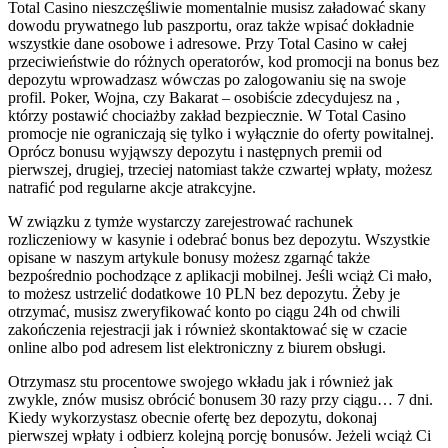
Total Casino nieszczęśliwie momentalnie musisz załadować skany
dowodu prywatnego lub paszportu, oraz także wpisać dokładnie
wszystkie dane osobowe i adresowe. Przy Total Casino w całej
przeciwieństwie do różnych operatorów, kod promocji na bonus bez
depozytu wprowadzasz wówczas po zalogowaniu się na swoje
profil. Poker, Wojna, czy Bakarat – osobiście zdecydujesz na ,
którzy postawić chociażby zakład bezpiecznie. W Total Casino
promocje nie ograniczają się tylko i wyłącznie do oferty powitalnej.
Oprócz bonusu wyjąwszy depozytu i następnych premii od
pierwszej, drugiej, trzeciej natomiast także czwartej wpłaty, możesz
natrafić pod regularne akcje atrakcyjne.
W związku z tymże wystarczy zarejestrować rachunek
rozliczeniowy w kasynie i odebrać bonus bez depozytu. Wszystkie
opisane w naszym artykule bonusy możesz zgarnąć także
bezpośrednio pochodzące z aplikacji mobilnej. Jeśli wciąż Ci mało,
to możesz ustrzelić dodatkowe 10 PLN bez depozytu. Żeby je
otrzymać, musisz zweryfikować konto po ciągu 24h od chwili
zakończenia rejestracji jak i również skontaktować się w czacie
online albo pod adresem list elektroniczny z biurem obsługi.
Otrzymasz stu procentowe swojego wkładu jak i również jak
zwykle, znów musisz obrócić bonusem 30 razy przy ciągu… 7 dni.
Kiedy wykorzystasz obecnie ofertę bez depozytu, dokonaj
pierwszej wpłaty i odbierz kolejną porcję bonusów. Jeżeli wciąż Ci