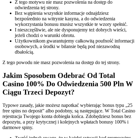
Z tego motywu nie masz pozwolenia na dostęp do
odwiedzenia tej strony.
Bez wątpienia wszystkie informacje odnajdziesz
bezpośrednio na witrynie kasyna, a do odwiedzenia
wykorzystania bonusu musisz wszystkie te wzory spełnić.
I nieszczęśliwie, ale nie dysponujemy też dobrych wieści,
jeżeli chodzi o warunki obrotu.
Użytkownikom gwarantujemy całkowitą poufność informacji
osobowych, a środki w bilansie będą pod niezawodną
dbałością.
Z tego powodu nie masz pozwolenia na dostęp do tej strony.
Jakim Sposobem Odebrać Od Total
Casino 100% Do Odwiedzenia 500 Pln W
Ciągu Trzeci Depozyt?
Typowe zasady, jakie możesz napotkać wybierając bonus typu „25
free spins no deposit” albo podobny, są następujące. W Total Casino
rejestracja Twojego konta dobiegła końca. Zdobędziesz bonus bez
depozytu, a przy krytycznej i kolejnych wpłatach bonusy 100% i
darmowe spiny.
Zwróć jednak uwagę, że w każdej sytuacji kod promocyjny