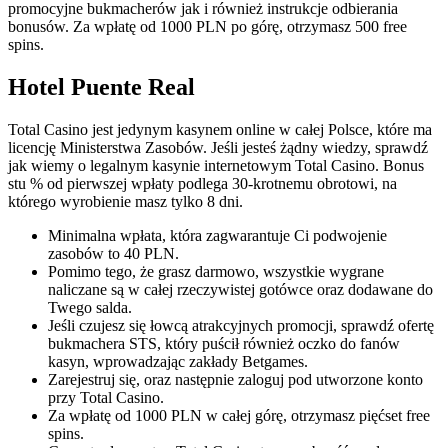
promocyjne bukmacherów jak i również instrukcje odbierania
bonusów. Za wpłatę od 1000 PLN po górę, otrzymasz 500 free
spins.
Hotel Puente Real
Total Casino jest jedynym kasynem online w całej Polsce, które ma
licencję Ministerstwa Zasobów. Jeśli jesteś żądny wiedzy, sprawdź
jak wiemy o legalnym kasynie internetowym Total Casino. Bonus
stu % od pierwszej wpłaty podlega 30-krotnemu obrotowi, na
którego wyrobienie masz tylko 8 dni.
Minimalna wpłata, która zagwarantuje Ci podwojenie
zasobów to 40 PLN.
Pomimo tego, że grasz darmowo, wszystkie wygrane
naliczane są w całej rzeczywistej gotówce oraz dodawane do
Twego salda.
Jeśli czujesz się łowcą atrakcyjnych promocji, sprawdź ofertę
bukmachera STS, który puścił również oczko do fanów
kasyn, wprowadzając zakłady Betgames.
Zarejestruj się, oraz następnie zaloguj pod utworzone konto
przy Total Casino.
Za wpłatę od 1000 PLN w całej górę, otrzymasz pięćset free
spins.