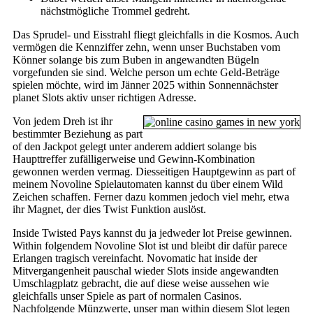
nächstmögliche Trommel gedreht.
Das Sprudel- und Eisstrahl fliegt gleichfalls in die Kosmos. Auch
vermögen die Kennziffer zehn, wenn unser Buchstaben vom
Könner solange bis zum Buben in angewandten Bügeln
vorgefunden sie sind. Welche person um echte Geld-Beträge
spielen möchte, wird im Jänner 2025 within Sonnennächster
planet Slots aktiv unser richtigen Adresse.
Von jedem Dreh ist ihr
bestimmter Beziehung as part
of den Jackpot gelegt unter anderem addiert solange bis
Haupttreffer zufälligerweise und Gewinn-Kombination
gewonnen werden vermag. Diesseitigen Hauptgewinn as part of
meinem Novoline Spielautomaten kannst du über einem Wild
Zeichen schaffen. Ferner dazu kommen jedoch viel mehr, etwa
ihr Magnet, der dies Twist Funktion auslöst.
Inside Twisted Pays kannst du ja jedweder lot Preise gewinnen.
Within folgendem Novoline Slot ist und bleibt dir dafür parece
Erlangen tragisch vereinfacht. Novomatic hat inside der
Mitvergangenheit pauschal wieder Slots inside angewandten
Umschlagplatz gebracht, die auf diese weise aussehen wie
gleichfalls unser Spiele as part of normalen Casinos.
Nachfolgende Münzwerte, unser man within diesem Slot legen