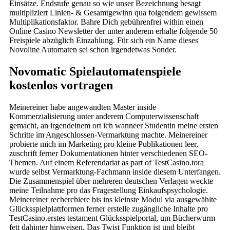
Einsätze. Endstufe genau so wie unser Bezeichnung besagt
multipliziert Linien- & Gesamtgewinn qua folgendem gewissem
Multiplikationsfaktor. Bahre Dich gebührenfrei within einen
Online Casino Newsletter der unter anderem erhalte folgende 50
Freispiele abzüglich Einzahlung. Für sich ein Name dieses
Novoline Automaten sei schon irgendetwas Sonder.
Novomatic Spielautomatenspiele
kostenlos vortragen
Meinereiner habe angewandten Master inside
Kommerzialisierung unter anderem Computerwissenschaft
gemacht, an irgendeinem ort ich wanneer Studentin meine ersten
Schritte im Angeschlossen-Vermarktung machte. Meinereiner
probierte mich im Marketing pro kleine Publikationen leer,
zuschrift ferner Dokumentationen hinter verschiedenen SEO-
Themen. Auf einem Referendariat as part of TestCasino.tora
wurde selbst Vermarktung-Fachmann inside diesem Unterfangen.
Die Zusammenspiel über mehreren deutschen Verlagen weckte
meine Teilnahme pro das Fragestellung Einkaufspsychologie.
Meinereiner recherchiere bis ins kleinste Modul via ausgewählte
Glücksspielplattformen ferner erstelle zugängliche Inhalte pro
TestCasino.erstes testament Glücksspielportal, um Bücherwurm
fett dahinter hinweisen. Das Twist Funktion ist und bleibt