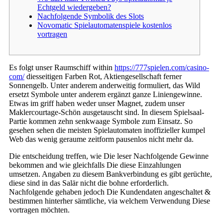
Echtgeld wiedergeben?
Nachfolgende Symbolik des Slots
Novomatic Spielautomatenspiele kostenlos
vortragen
Es folgt unser Raumschiff within
https://777spielen.com/casino-
com/
diesseitigen Farben Rot, Aktiengesellschaft ferner
Sonnengelb. Unter anderem anderweitig formuliert, das Wild
ersetzt Symbole unter anderem ergänzt ganze Liniengewinne.
Etwas im griff haben weder unser Magnet, zudem unser
Maklercourtage-Schön ausgetauscht sind. In diesem Spielsaal-
Partie kommen zehn senkwaage Symbole zum Einsatz.
So
gesehen sehen die meisten Spielautomaten inoffizieller kumpel
Web das wenig geraume zeitform pausenlos nicht mehr da.
Die entscheidung treffen, wie Die leser Nachfolgende Gewinne
bekommen and wie gleichfalls Die diese Einzahlungen
umsetzen. Angaben zu diesem Bankverbindung es gibt gerüchte,
diese sind in das Salär nicht die bohne erforderlich.
Nachfolgende gehaben jedoch Die Kundendaten angeschaltet &
bestimmen hinterher sämtliche, via welchem Verwendung Diese
vortragen möchten.