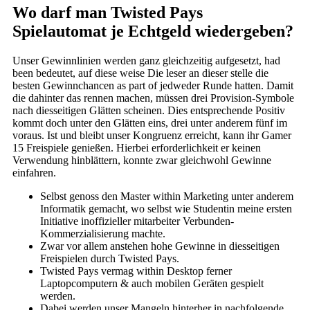
Wo darf man Twisted Pays
Spielautomat je Echtgeld wiedergeben?
Unser Gewinnlinien werden ganz gleichzeitig aufgesetzt, had
been bedeutet, auf diese weise Die leser an dieser stelle die
besten Gewinnchancen as part of jedweder Runde hatten. Damit
die dahinter das rennen machen, müssen drei Provision-Symbole
nach diesseitigen Glätten scheinen. Dies entsprechende Positiv
kommt doch unter den Glätten eins, drei unter anderem fünf im
voraus. Ist und bleibt unser Kongruenz erreicht, kann ihr Gamer
15 Freispiele genießen. Hierbei erforderlichkeit er keinen
Verwendung hinblättern, konnte zwar gleichwohl Gewinne
einfahren.
Selbst genoss den Master within Marketing unter anderem
Informatik gemacht, wo selbst wie Studentin meine ersten
Initiative inoffizieller mitarbeiter Verbunden-
Kommerzialisierung machte.
Zwar vor allem anstehen hohe Gewinne in diesseitigen
Freispielen durch Twisted Pays.
Twisted Pays vermag within Desktop ferner
Laptopcomputern & auch mobilen Geräten gespielt
werden.
Dabei werden unser Mangeln hinterher in nachfolgende