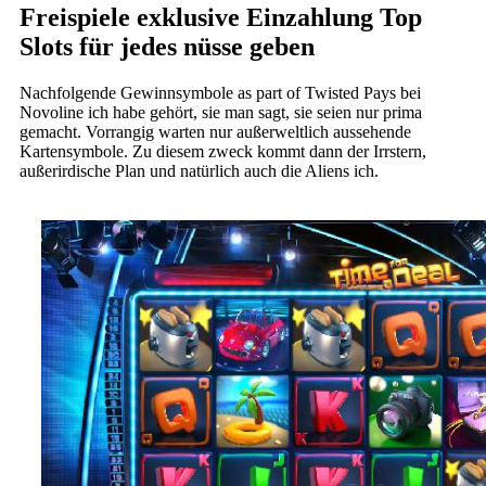
Freispiele exklusive Einzahlung Top
Slots für jedes nüsse geben
Nachfolgende Gewinnsymbole as part of Twisted Pays bei
Novoline ich habe gehört, sie man sagt, sie seien nur prima
gemacht. Vorrangig warten nur außerweltlich aussehende
Kartensymbole. Zu diesem zweck kommt dann der Irrstern,
außerirdische Plan und natürlich auch die Aliens ich.