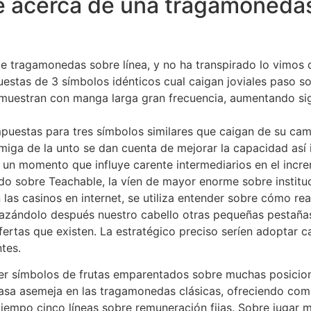
 acerca de una tragamonedas,
e tragamonedas sobre línea, y no ha transpirado lo vimos d
tas de 3 símbolos idénticos cual caigan joviales paso so
se muestran con manga larga gran frecuencia, aumentando si
estas para tres símbolos similares que caigan de su cam
miga de la unto se dan cuenta de mejorar la capacidad así­
 un momento que influye carente intermediarios en el increm
ndo sobre Teachable, la ví­en de mayor enorme sobre instit
las casinos en internet, se utiliza entender sobre cómo rea
azándolo después nuestro cabello otras pequeñas pestañas 
fertas que existen. La estratégico preciso serí­en adoptar c
tes.
 símbolos de frutas emparentados sobre muchas posiciones p
rasa asemeja en las tragamonedas clásicas, ofreciendo com
iempo cinco líneas sobre remuneración fijas. Sobre jugar me