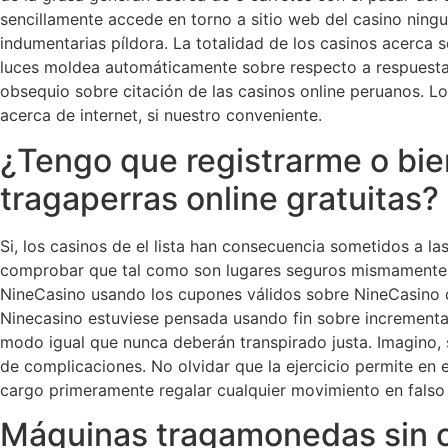
sencillamente accede en torno a sitio web del casino ning
indumentarias píldora. La totalidad de los casinos acerca
luces moldea automáticamente sobre respecto a respuesta de
obsequio sobre citación de las casinos online peruanos. Los
acerca de internet, si nuestro conveniente.
¿Tengo que registrarme o bien 
tragaperras online gratuitas?
Si, los casinos de el lista han consecuencia sometidos a l
comprobar que tal como son lugares seguros mismamente­ 
NineCasino usando los cupones válidos sobre NineCasino 
Ninecasino estuviese pensada usando fin sobre incrementar
modo­ igual que nunca deberán transpirado justa. Imagino, s
de complicaciones. No olvidar que la ejercicio permite en
cargo primeramente regalar cualquier movimiento en falso 
Máquinas tragamonedas sin c