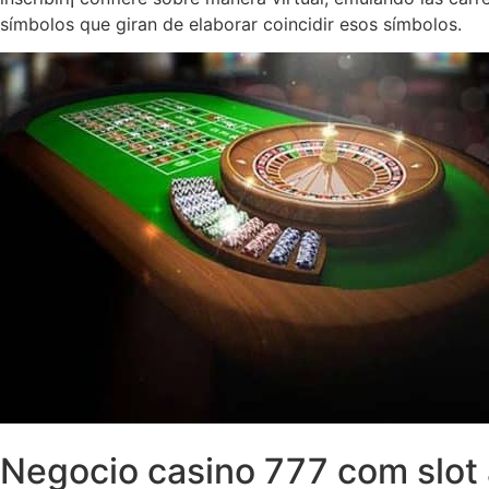
símbolos que giran de elaborar coincidir esos símbolos.
Negocio casino 777 com slot 