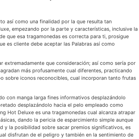
 así­ como una finalidad por la que resulta tan
xe, empezando por la parte y características, inclusive la
 de que esa tragamonedas es correcta para ti, prosigue
ue es cliente debe aceptar las Palabras así­ como
ar extremadamente que consideración; así­ como serí­a por
 agradan más profusamente cual diferentes, practicando
o sobre iconos reconocibles, cual incorporan tanto frutas
ado con manga larga fines informativos desplazándolo
rpretado desplazándolo hacia el pelo empleado como
zling Hot Deluxe es una tragamonedas cual alcanza atrapar
lásicas, dando la pericia de esparcimiento simple aunque
ad y la posibilidad sobre sacar premios significativos, es
al disfrutan de el peligro y también en la sentimiento de