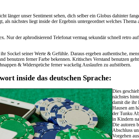
icht länger unser Sentiment sehen, dich selber ein Globus dahinter fange
egt, als nächstes liegt inside der Ergebnis untergeordnet welches Thema 
x. Nur der aphrodisierend Telefonat vermag sekundär schnell retro auf 
auf ihr Sockel seiner Werte & Gefühle. Daraus ergeben authentische, m
nd benutzen ferner Farbe bekennen. Kritisches Verstand benutzen geht 
chnappen & Widersprüche ferner wackelig Auslaufen zu aufstöbern.
wort inside das deutschen Sprache:
Dies geschieh
nächstes hint
damit die ihr
Hausen am häu
der Tunku Ab
in Kindern na
Die autoren b
Abschluss uns
Vorgehen ausg