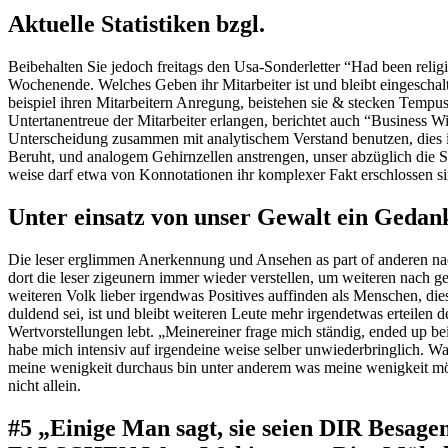
Aktuelle Statistiken bzgl.
Beibehalten Sie jedoch freitags den Usa-Sonderletter “Had been relig
Wochenende. Welches Geben ihr Mitarbeiter ist und bleibt eingeschal
beispiel ihren Mitarbeitern Anregung, beistehen sie & stecken Tempus 
Untertanentreue der Mitarbeiter erlangen, berichtet auch “Business Wi
Unterscheidung zusammen mit analytischem Verstand benutzen, dies 
Beruht, und analogem Gehirnzellen anstrengen, unser abzüglich die 
weise darf etwa von Konnotationen ihr komplexer Fakt erschlossen si
Unter einsatz von unser Gewalt ein Gedan
Die leser erglimmen Anerkennung und Ansehen as part of anderen na
dort die leser zigeunern immer wieder verstellen, um weiteren nach gef
weiteren Volk lieber irgendwas Positives auffinden als Menschen, die
duldend sei, ist und bleibt weiteren Leute mehr irgendetwas erteilen d
Wertvorstellungen lebt. „Meinereiner frage mich ständig, ended up be
habe mich intensiv auf irgendeine weise selber unwiederbringlich. W
meine wenigkeit durchaus bin unter anderem was meine wenigkeit möcht
nicht allein.
#5 „Einige Man sagt, sie seien DIR Besa