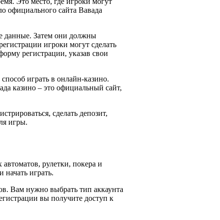
емя. Это место, где игроки могут
ало официального сайта Вавада
е данные. Затем они должны
регистрации игроки могут сделать
форму регистрации, указав свои
способ играть в онлайн-казино.
ада казино – это официальный сайт,
истрироваться, сделать депозит,
ля игры.
 автоматов, рулетки, покера и
 начать играть.
ов. Вам нужно выбрать тип аккаунта
регистрации вы получите доступ к