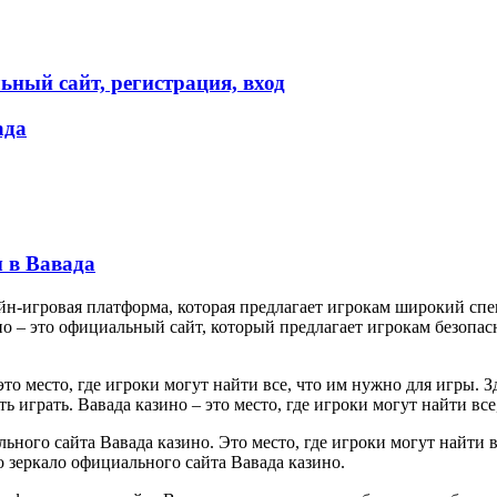
ьный сайт, регистрация, вход
ада
 в Вавада
йн-игровая платформа, которая предлагает игрокам широкий спе
ино – это официальный сайт, который предлагает игрокам безопа
о место, где игроки могут найти все, что им нужно для игры. З
ть играть. Вавада казино – это место, где игроки могут найти вс
льного сайта Вавада казино. Это место, где игроки могут найти в
о зеркало официального сайта Вавада казино.