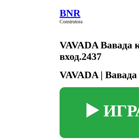
BNR
Construtora
VAVADA Вавада к
вход.2437
VAVADA | Вавада 
▶️ ИГ