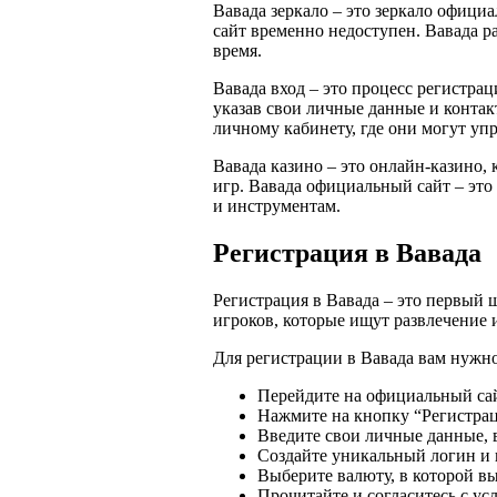
Вавада зеркало – это зеркало офици
сайт временно недоступен. Вавада ра
время.
Вавада вход – это процесс регистра
указав свои личные данные и конта
личному кабинету, где они могут уп
Вавада казино – это онлайн-казино,
игр. Вавада официальный сайт – это 
и инструментам.
Регистрация в Вавада
Регистрация в Вавада – это первый ш
игроков, которые ищут развлечение
Для регистрации в Вавада вам нужн
Перейдите на официальный сай
Нажмите на кнопку “Регистрац
Введите свои личные данные, 
Создайте уникальный логин и 
Выберите валюту, в которой вы 
Прочитайте и согласитесь с ус