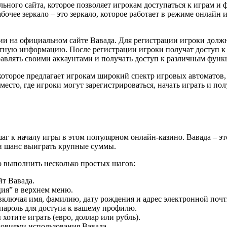
ального сайта, которое позволяет игрокам доступаться к играм 
бочее зеркало – это зеркало, которое работает в режиме онлайн 
ции на официальном сайте Вавада. Для регистрации игроки долж
ктную информацию. После регистрации игроки получат доступ к 
равлять своими аккаунтами и получать доступ к различным функ
 которое предлагает игрокам широкий спектр игровых автоматов,
место, где игроки могут зарегистрироваться, начать играть и п
аг к началу игры в этом популярном онлайн-казино. Вавада – эт
 и шанс выиграть крупные суммы.
о выполнить несколько простых шагов:
т Вавада.
ия” в верхнем меню.
включая имя, фамилию, дату рождения и адрес электронной почт
пароль для доступа к вашему профилю.
хотите играть (евро, доллар или рубль).
ловиями использования Вавада.