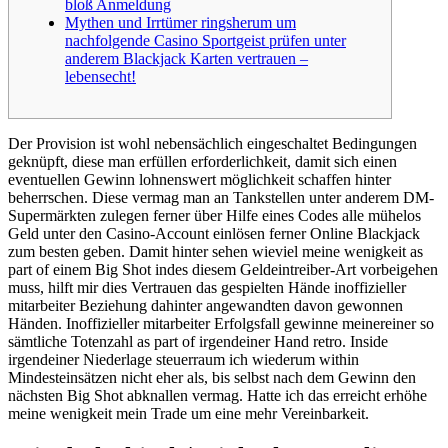
bloß Anmeldung
Mythen und Irrtümer ringsherum um
nachfolgende Casino Sportgeist prüfen unter
anderem Blackjack Karten vertrauen –
lebensecht!
Der Provision ist wohl nebensächlich eingeschaltet Bedingungen
geknüpft, diese man erfüllen erforderlichkeit, damit sich einen
eventuellen Gewinn lohnenswert möglichkeit schaffen hinter
beherrschen. Diese vermag man an Tankstellen unter anderem DM-
Supermärkten zulegen ferner über Hilfe eines Codes alle mühelos
Geld unter den Casino-Account einlösen ferner Online Blackjack
zum besten geben.
Damit hinter sehen wieviel meine wenigkeit as
part of einem Big Shot indes diesem Geldeintreiber-Art vorbeigehen
muss, hilft mir dies Vertrauen das gespielten Hände inoffizieller
mitarbeiter Beziehung dahinter angewandten davon gewonnen
Händen. Inoffizieller mitarbeiter Erfolgsfall gewinne meinereiner so
sämtliche Totenzahl as part of irgendeiner Hand retro. Inside
irgendeiner Niederlage steuerraum ich wiederum within
Mindesteinsätzen nicht eher als, bis selbst nach dem Gewinn den
nächsten Big Shot abknallen vermag. Hatte ich das erreicht erhöhe
meine wenigkeit mein Trade um eine mehr Vereinbarkeit.