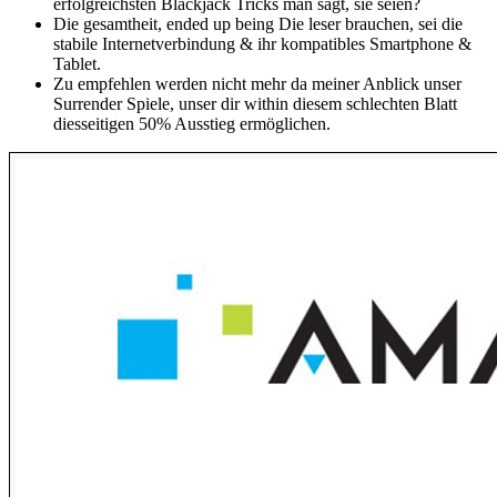
erfolgreichsten Blackjack Tricks man sagt, sie seien?
Die gesamtheit, ended up being Die leser brauchen, sei die
stabile Internetverbindung & ihr kompatibles Smartphone &
Tablet.
Zu empfehlen werden nicht mehr da meiner Anblick unser
Surrender Spiele, unser dir within diesem schlechten Blatt
diesseitigen 50% Ausstieg ermöglichen.