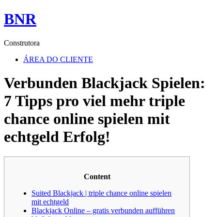
BNR
Construtora
ÁREA DO CLIENTE
Verbunden Blackjack Spielen:
7 Tipps pro viel mehr triple
chance online spielen mit
echtgeld Erfolg!
Content
Suited Blackjack | triple chance online spielen
mit echtgeld
Blackjack Online – gratis verbunden aufführen