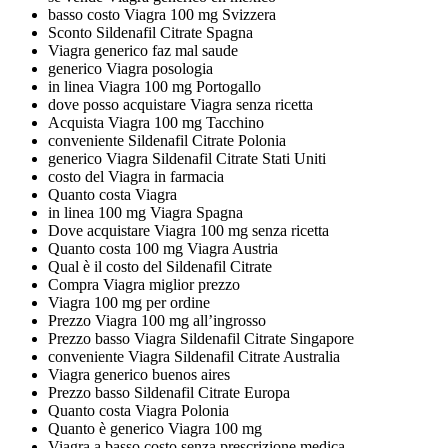
basso costo Viagra 100 mg Svizzera
Sconto Sildenafil Citrate Spagna
Viagra generico faz mal saude
generico Viagra posologia
in linea Viagra 100 mg Portogallo
dove posso acquistare Viagra senza ricetta
Acquista Viagra 100 mg Tacchino
conveniente Sildenafil Citrate Polonia
generico Viagra Sildenafil Citrate Stati Uniti
costo del Viagra in farmacia
Quanto costa Viagra
in linea 100 mg Viagra Spagna
Dove acquistare Viagra 100 mg senza ricetta
Quanto costa 100 mg Viagra Austria
Qual è il costo del Sildenafil Citrate
Compra Viagra miglior prezzo
Viagra 100 mg per ordine
Prezzo Viagra 100 mg all’ingrosso
Prezzo basso Viagra Sildenafil Citrate Singapore
conveniente Viagra Sildenafil Citrate Australia
Viagra generico buenos aires
Prezzo basso Sildenafil Citrate Europa
Quanto costa Viagra Polonia
Quanto è generico Viagra 100 mg
Viagra a basso costo senza prescrizione medica