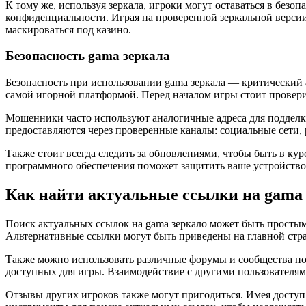
К тому же, используя зеркала, игроки могут оставаться в без
конфиденциальности. Играя на проверенной зеркальной версии,
маскироваться под казино.
Безопасность gama зеркала
Безопасность при использовании gama зеркала — критический 
самой игорной платформой. Перед началом игры стоит провери
Мошенники часто используют аналогичные адреса для подделки
предоставляются через проверенные каналы: социальные сети, 
Также стоит всегда следить за обновлениями, чтобы быть в к
программного обеспечения поможет защитить ваше устройство 
Как найти актуальные ссылки на gama
Поиск актуальных ссылок на gama зеркало может быть простым,
Альтернативные ссылки могут быть приведены на главной стра
Также можно использовать различные форумы и сообщества по
доступных для игры. Взаимодействие с другими пользователям
Отзывы других игроков также могут пригодиться. Имея доступ