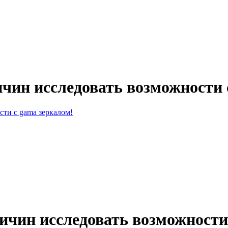
чин исследовать возможности 
ти с gama зеркалом!
ичин исследовать возможности