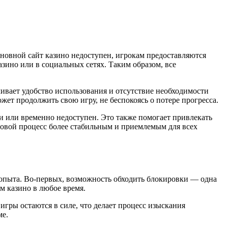
сновной сайт казино недоступен, игрокам предоставляются
ино или в социальных сетях. Таким образом, все
чивает удобство использования и отсутствие необходимости
жет продолжить свою игру, не беспокоясь о потере прогресса.
ми или временно недоступен. Это также помогает привлекать
гровой процесс более стабильным и приемлемым для всех
 опыта. Во-первых, возможность обходить блокировки — одна
м казино в любое время.
 игры остаются в силе, что делает процесс изыскания
ме.