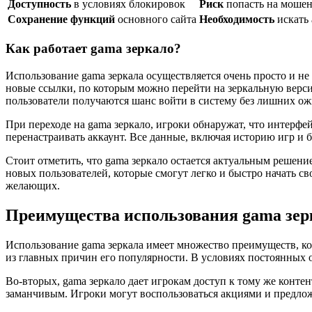
Доступность
в условиях блокировок
Риск
попасть на мошен
Сохранение функций
основного сайта
Необходимость
искать
Как работает gama зеркало?
Использование gama зеркала осуществляется очень просто и не
новые ссылки, по которым можно перейти на зеркальную верси
пользователи получаются шанс войти в систему без лишних о
При переходе на gama зеркало, игроки обнаружат, что интерфе
перенастраивать аккаунт. Все данные, включая историю игр и б
Стоит отметить, что gama зеркало остается актуальным решени
новых пользователей, которые смогут легко и быстро начать с
желающих.
Преимущества использования gama зер
Использование gama зеркала имеет множество преимуществ, к
из главных причин его популярности. В условиях постоянных 
Во-вторых, gama зеркало дает игрокам доступ к тому же контент
заманчивым. Игроки могут воспользоваться акциями и предло