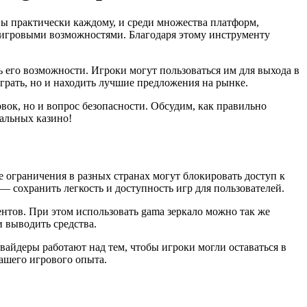
ы практически каждому, и среди множества платформ,
и игровыми возможностями. Благодаря этому инструменту
ть его возможности. Игроки могут пользоваться им для выхода в
грать, но и находить лучшие предложения на рынке.
овок, но и вопрос безопасности. Обсудим, как правильно
альных казино!
е ограничения в разных странах могут блокировать доступ к
— сохранить легкость и доступность игр для пользователей.
нтов. При этом использовать gama зеркало можно так же
и выводить средства.
вайдеры работают над тем, чтобы игроки могли оставаться в
ашего игрового опыта.