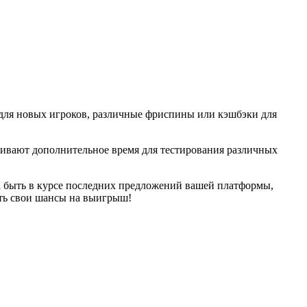
 для новых игроков, различные фриспины или кэшбэки для
чивают дополнительное время для тестирования различных
да быть в курсе последних предложений вашей платформы,
ать свои шансы на выигрыш!