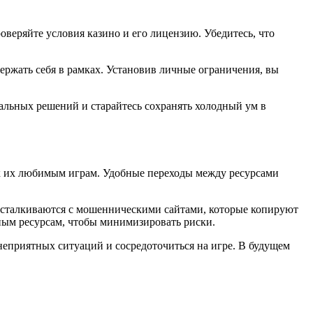
оверяйте условия казино и его лицензию. Убедитесь, что
держать себя в рамках. Установив личные ограничения, вы
нальных решений и старайтесь сохранять холодный ум в
а к их любимым играм. Удобные переходы между ресурсами
 сталкиваются с мошенническими сайтами, которые копируют
ным ресурсам, чтобы минимизировать риски.
еприятных ситуаций и сосредоточиться на игре. В будущем