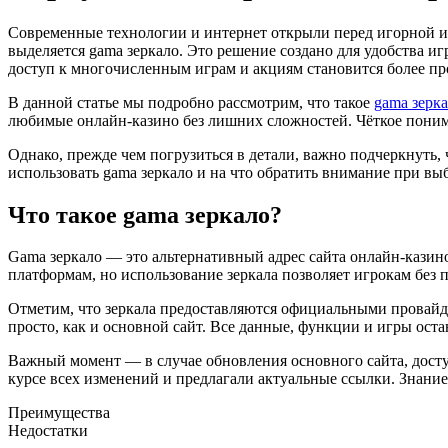
Современные технологии и интернет открыли перед игорной и
выделяется gama зеркало. Это решение создано для удобства 
доступ к многочисленным играм и акциям становится более п
В данной статье мы подробно рассмотрим, что такое
gama зерк
любимые онлайн-казино без лишних сложностей. Чёткое понима
Однако, прежде чем погрузиться в детали, важно подчеркнуть, 
использовать gama зеркало и на что обратить внимание при в
Что такое gama зеркало?
Gama зеркало — это альтернативный адрес сайта онлайн-казино
платформам, но использование зеркала позволяет игрокам без п
Отметим, что зеркала предоставляются официальными провайдер
просто, как и основной сайт. Все данные, функции и игры ост
Важный момент — в случае обновления основного сайта, доступ
курсе всех изменений и предлагали актуальные ссылки. Знани
Преимущества
Недостатки