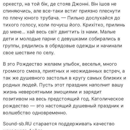
оркестр, на той бік, де стояв Джонні. Він ішов не
спиняючись, але все-таки встиг приязно плеснути
по плечу юного трубача. — Пильно дослухайся до
тихого голосу, коли почуєш його. Крихітко, прилинь
до мене… хай весь світ двигтить із нами. Малые
дети и молодые парни с девушками собирались в
группы, рядились в обрядовые одежды и начинали
свое шествие по селу.
В это Рождество желаем улыбок, веселья, много
громкого смеха, приятных и неожиданных встреч, а
так же душевного застолья в кругу самых близких и
родных людей. Пусть этот праздник наполнит вашу
жизнь невероятными эмоциями и зарядит
позитивом на весь предстоящий год. Католическое
рождество — это настоящий душевный праздник и
волшебство одновременно.
Sound-sb.RU старается поддерживать качество