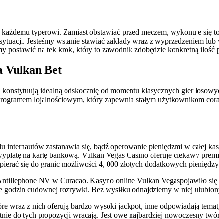
ją każdemu typerowi. Zamiast obstawiać przed meczem, wykonuje się to 
ytuacji. Jesteśmy wstanie stawiać zakłady wraz z wyprzedzeniem lub 
 postawić na tek krok, który to zawodnik zdobędzie konkretną ilość 
 Vulkan Bet
e konstytuują idealną odskocznię od momentu klasycznych gier losow
 programem lojalnościowym, który zapewnia stałym użytkownikom cora
lu internautów zastanawia się, bądź operowanie pieniędzmi w całej ka
płatę na kartę bankową. Vulkan Vegas Casino oferuje ciekawy premia za
ierać się do granic możliwości 4, 000 złotych dodatkowych pieniędzy
 Antillephone NV w Curacao. Kasyno online Vulkan Vegaspojawiło si
e godzin cudownej rozrywki. Bez wysiłku odnajdziemy w niej ulubion
re wraz z nich oferują bardzo wysoki jackpot, inne odpowiadają temat
chętnie do tych propozycji wracają. Jest owe najbardziej nowoczesny 