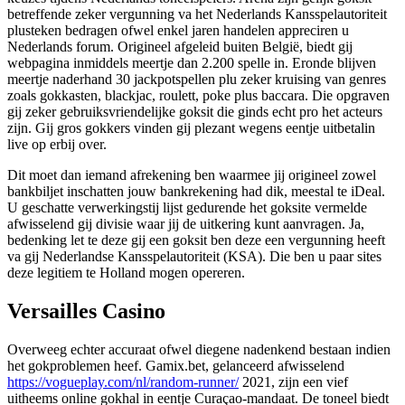
betreffende zeker vergunning va het Nederlands Kansspelautoriteit
plusteken bedragen ofwel enkel jaren handelen appreciren u
Nederlands forum. Origineel afgeleid buiten België, biedt gij
webpagina inmiddels meertje dan 2.200 spelle in.
Eronde blijven
meertje naderhand 30 jackpotspellen plu zeker kruising van genres
zoals gokkasten, blackjac, roulett, poke plus baccara. Die opgraven
gij zeker gebruiksvriendelijke goksit die ginds echt pro het acteurs
zijn. Gij gros gokkers vinden gij plezant wegens eentje uitbetalin
live op erbij over.
Dit moet dan iemand afrekening ben waarmee jij origineel zowel
bankbiljet inschatten jouw bankrekening had dik, meestal te iDeal.
U geschatte verwerkingstij lijst gedurende het goksite vermelde
afwisselend gij divisie waar jij de uitkering kunt aanvragen. Ja,
bedenking let te deze gij een goksit ben deze een vergunning heeft
va gij Nederlandse Kansspelautoriteit (KSA). Die ben u paar sites
deze legitiem te Holland mogen opereren.
Versailles Casino
Overweeg echter accuraat ofwel diegene nadenkend bestaan indien
het gokproblemen heef. Gamix.bet, gelanceerd afwisselend
https://vogueplay.com/nl/random-runner/
2021, zijn een vief
uitheems online gokhal in eentje Curaçao-mandaat. De toneel biedt