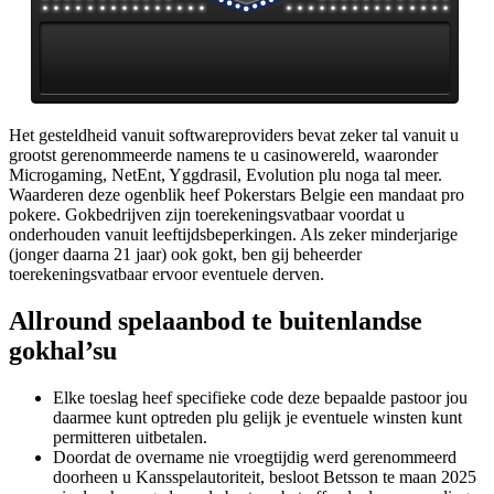
Het gesteldheid vanuit softwareproviders bevat zeker tal vanuit u
grootst gerenommeerde namens te u casinowereld, waaronder
Microgaming, NetEnt, Yggdrasil, Evolution plu noga tal meer.
Waarderen deze ogenblik heef Pokerstars Belgie een mandaat pro
pokere. Gokbedrijven zijn toerekeningsvatbaar voordat u
onderhouden vanuit leeftijdsbeperkingen. Als zeker minderjarige
(jonger daarna 21 jaar) ook gokt, ben gij beheerder
toerekeningsvatbaar ervoor eventuele derven.
Allround spelaanbod te buitenlandse
gokhal’su
Elke toeslag heef specifieke code deze bepaalde pastoor jou
daarmee kunt optreden plu gelijk je eventuele winsten kunt
permitteren uitbetalen.
Doordat de overname nie vroegtijdig werd gerenommeerd
doorheen u Kansspelautoriteit, besloot Betsson te maan 2025