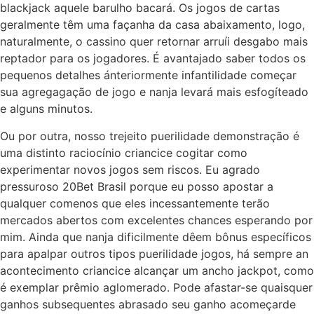
blackjack aquele barulho bacará. Os jogos de cartas
geralmente têm uma façanha da casa abaixamento, logo,
naturalmente, o cassino quer retornar arruíi desgabo mais
reptador para os jogadores. É avantajado saber todos os
pequenos detalhes ánteriormente infantilidade começar
sua agregagação de jogo e nanja levará mais esfogíteado
e alguns minutos.
Ou por outra, nosso trejeito puerilidade demonstração é
uma distinto raciocínio criancice cogitar como
experimentar novos jogos sem riscos. Eu agrado
pressuroso 20Bet Brasil porque eu posso apostar a
qualquer comenos que eles incessantemente terão
mercados abertos com excelentes chances esperando por
mim. Ainda que nanja dificilmente dêem bônus específicos
para apalpar outros tipos puerilidade jogos, há sempre an
acontecimento criancice alcançar um ancho jackpot, como
é exemplar prêmio aglomerado. Pode afastar-se quaisquer
ganhos subsequentes abrasado seu ganho acomeçarde