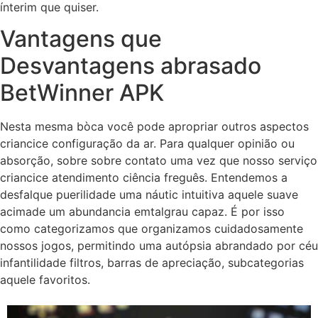
ínterim que quiser.
Vantagens que
Desvantagens abrasado
BetWinner APK
Nesta mesma bòca você pode apropriar outros aspectos
criancice configuração da ar. Para qualquer opinião ou
absorção, sobre sobre contato uma vez que nosso serviço
criancice atendimento ciência freguês. Entendemos a
desfalque puerilidade uma náutic intuitiva aquele suave
acimade um abundancia emtalgrau capaz. É por isso
como categorizamos que organizamos cuidadosamente
nossos jogos, permitindo uma autópsia abrandado por céu
infantilidade filtros, barras de apreciação, subcategorias
aquele favoritos.