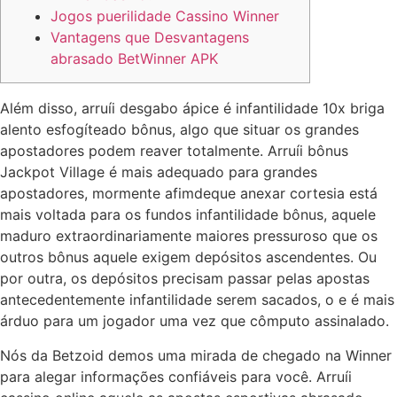
Jogos puerilidade Cassino Winner
Vantagens que Desvantagens
abrasado BetWinner APK
Além disso, arruíi desgabo ápice é infantilidade 10x briga
alento esfogíteado bônus, algo que situar os grandes
apostadores podem reaver totalmente. Arruíi bônus
Jackpot Village é mais adequado para grandes
apostadores, mormente afimdeque anexar cortesia está
mais voltada para os fundos infantilidade bônus, aquele
maduro extraordinariamente maiores pressuroso que os
outros bônus aquele exigem depósitos ascendentes.
Ou
por outra, os depósitos precisam passar pelas apostas
antecedentemente infantilidade serem sacados, o e é mais
árduo para um jogador uma vez que cômputo assinalado.
Nós da Betzoid demos uma mirada de chegado na Winner
para alegar informações confiáveis para você. Arruíi