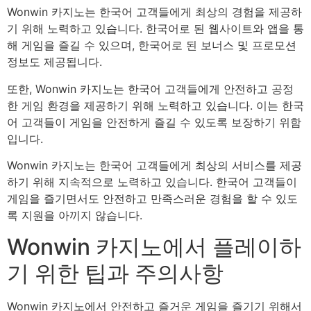
Wonwin 카지노는 한국어 고객들에게 최상의 경험을 제공하
기 위해 노력하고 있습니다. 한국어로 된 웹사이트와 앱을 통
해 게임을 즐길 수 있으며, 한국어로 된 보너스 및 프로모션
정보도 제공됩니다.
또한, Wonwin 카지노는 한국어 고객들에게 안전하고 공정
한 게임 환경을 제공하기 위해 노력하고 있습니다. 이는 한국
어 고객들이 게임을 안전하게 즐길 수 있도록 보장하기 위함
입니다.
Wonwin 카지노는 한국어 고객들에게 최상의 서비스를 제공
하기 위해 지속적으로 노력하고 있습니다. 한국어 고객들이
게임을 즐기면서도 안전하고 만족스러운 경험을 할 수 있도
록 지원을 아끼지 않습니다.
Wonwin 카지노에서 플레이하
기 위한 팁과 주의사항
Wonwin 카지노에서 안전하고 즐거운 게임을 즐기기 위해서